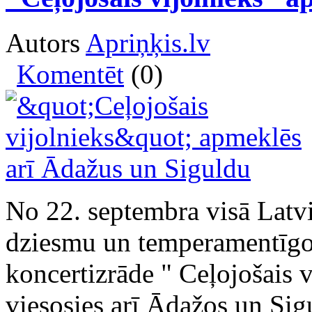
Autors
Apriņķis.lv
Komentēt
(0)
No 22. septembra visā Latvi
dziesmu un temperamentīgo 
koncertizrāde " Ceļojošais 
viesosies arī Ādažos un Sig