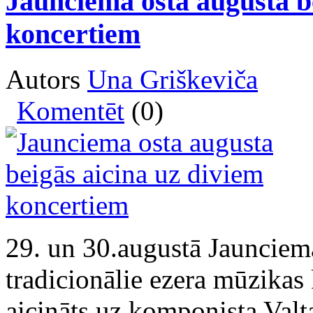
Jaunciema osta augusta b
koncertiem
Autors
Una Griškeviča
Komentēt
(0)
29. un 30.augustā Jaunciema
tradicionālie ezera mūzikas 
aicināts uz komponista Val