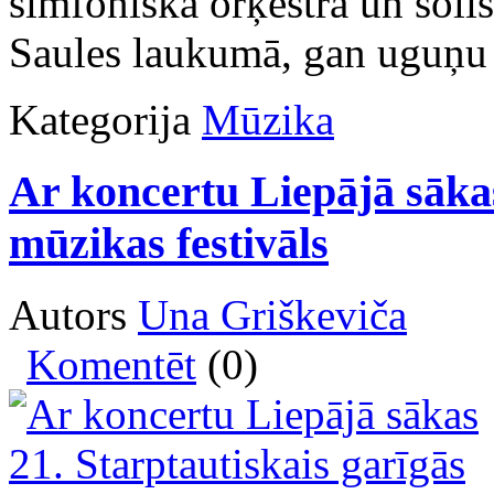
simfoniskā orķestra un soli
Saules laukumā, gan uguņu 
Kategorija
Mūzika
Ar koncertu Liepājā sākas
mūzikas festivāls
Autors
Una Griškeviča
Komentēt
(0)