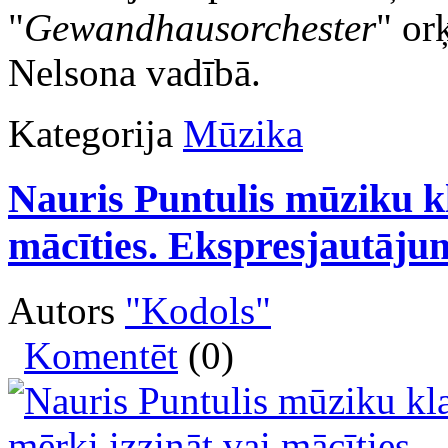
"
Gewandhausorchester
" or
Nelsona vadībā.
Kategorija
Mūzika
Nauris Puntulis mūziku kl
mācīties. Ekspresjautāju
Autors
"Kodols"
Komentēt
(0)