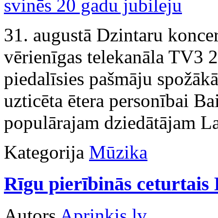
31. augustā Dzintaru koncer
vērienīgas telekanāla TV3 2
piedalīsies pašmāju spožāk
uzticēta ētera personībai B
populārajam dziedātājam L
Kategorija
Mūzika
Rīgu pierībinās ceturtais
Autors
Apriņķis.lv