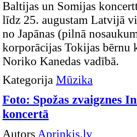
Baltijas un Somijas koncert
līdz 25. augustam Latvijā v
no Japānas (pilnā nosaukum
korporācijas Tokijas bērnu 
Noriko Kanedas vadībā.
Kategorija
Mūzika
Foto: Spožas zvaigznes In
koncertā
Autors
Apriņķis.lv