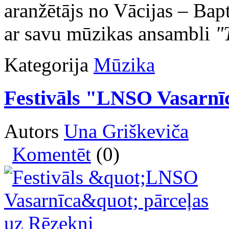
aranžētājs no Vācijas – Bapt
ar savu mūzikas ansambli
"
Kategorija
Mūzika
Festivāls "LNSO Vasarnīc
Autors
Una Griškeviča
Komentēt
(0)