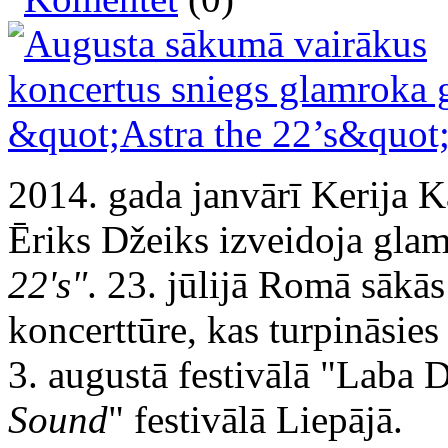
2014. gada janvārī Kerija K
Ēriks Džeiks izveidoja gla
22's"
. 23. jūlijā Romā sākās
koncerttūre, kas turpināsies
3. augustā festivālā "Laba 
Sound
" festivālā Liepājā.