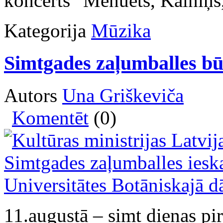
koncerts "Menuets, Kalniņš,
Kategorija
Mūzika
Simtgades zaļumballes bū
Autors
Una Griškeviča
Komentēt
(0)
11.augustā – simt dienas pir