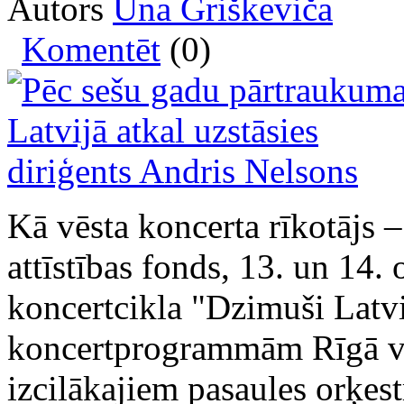
Autors
Una Griškeviča
Komentēt
(0)
Kā vēsta koncerta rīkotājs 
attīstības fonds, 13. un 14.
koncertcikla "Dzimuši Latv
koncertprogrammām Rīgā vi
izcilākajiem pasaules orķes