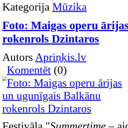
Kategorija
Mūzika
Foto: Maigas operu ārija
rokenrols Dzintaros
Autors
Apriņķis.lv
Komentēt
(0)
Festivāla "
Summertime
– ai