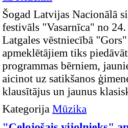
Šogad Latvijas Nacionālā si
festivāls "Vasarnīca" no 24.
Latgales vēstniecībā "Gors
apmeklētājiem tiks piedāvā
programmas bērniem, jauni
aicinot uz satikšanos ģimen
klausītājus un jaunus klasis
Kategorija
Mūzika
"Ceļojošais vijolnieks" 