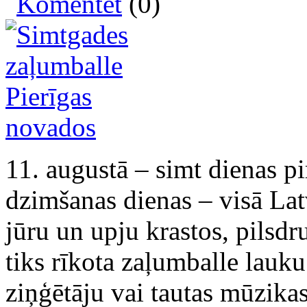
Komentēt
(0)
11. augustā – simt dienas pi
dzimšanas dienas – visā Lat
jūru un upju krastos, pilsdr
tiks rīkota zaļumballe lauk
ziņģētāju vai tautas mūzik