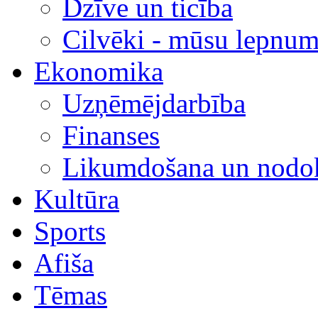
Dzīve un ticība
Cilvēki - mūsu lepnum
Ekonomika
Uzņēmējdarbība
Finanses
Likumdošana un nodok
Kultūra
Sports
Afiša
Tēmas