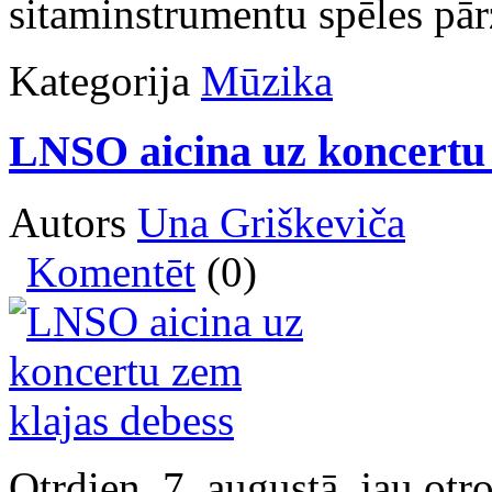
sitaminstrumentu spēles pārz
Kategorija
Mūzika
LNSO aicina uz koncertu 
Autors
Una Griškeviča
Komentēt
(0)
Otrdien, 7. augustā, jau otr