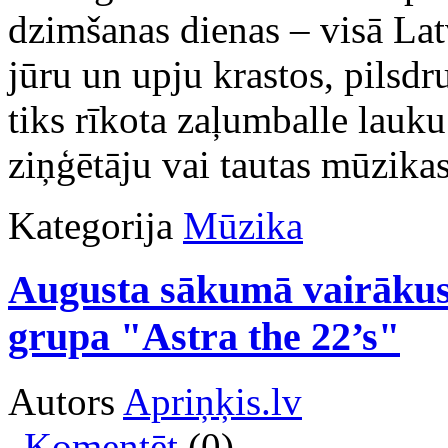
dzimšanas dienas – visā Lat
jūru un upju krastos, pilsdr
tiks rīkota zaļumballe lauk
ziņģētāju vai tautas mūzika
Kategorija
Mūzika
Augusta sākumā vairākus
grupa "Astra the 22’s"
Autors
Apriņķis.lv
Komentēt
(0)