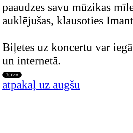
paaudzes savu mūzikas mīles
auklējušas, klausoties Iman
Biļetes uz koncertu var iegā
un internetā.
atpakaļ uz augšu