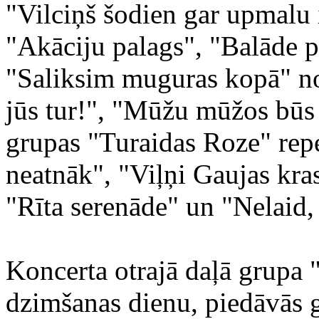
"Vilciņš šodien gar upmalu 
"Akāciju palags", "Balāde 
"Saliksim muguras kopā" no
jūs tur!", "Mūžu mūžos būs
grupas "Turaidas Roze" repe
neatnāk", "Viļņi Gaujas kras
"Rīta serenāde" un "Nelaid,
Koncerta otrajā daļā grupa 
dzimšanas dienu, piedāvās g