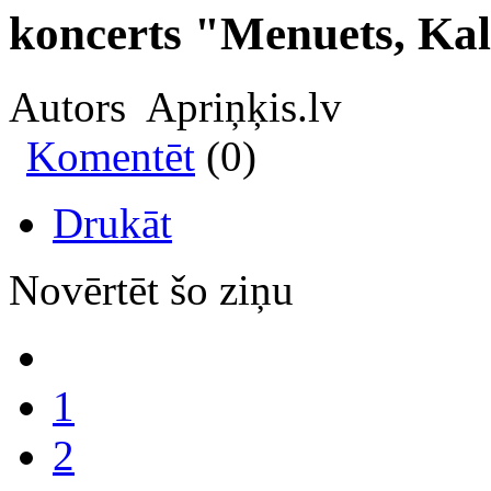
koncerts "Menuets, Kaln
Autors Apriņķis.lv
Komentēt
(0)
Drukāt
Novērtēt šo ziņu
1
2