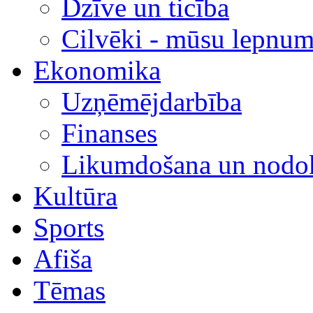
Dzīve un ticība
Cilvēki - mūsu lepnum
Ekonomika
Uzņēmējdarbība
Finanses
Likumdošana un nodok
Kultūra
Sports
Afiša
Tēmas