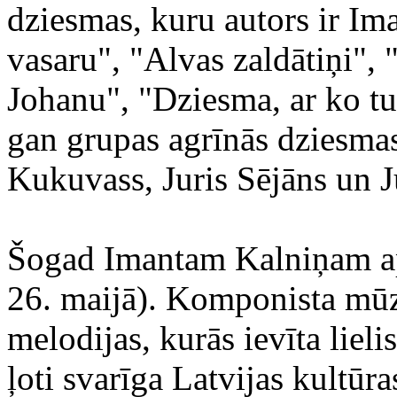
dziesmas, kuru autors ir Im
vasaru", "Alvas zaldātiņi",
Johanu", "Dziesma, ar ko tu s
gan grupas agrīnās dziesmas
Kukuvass, Juris Sējāns un J
Šogad Imantam Kalniņam apri
26. maijā). Komponista mūzi
melodijas, kurās ievīta lielis
ļoti svarīga Latvijas kultūra