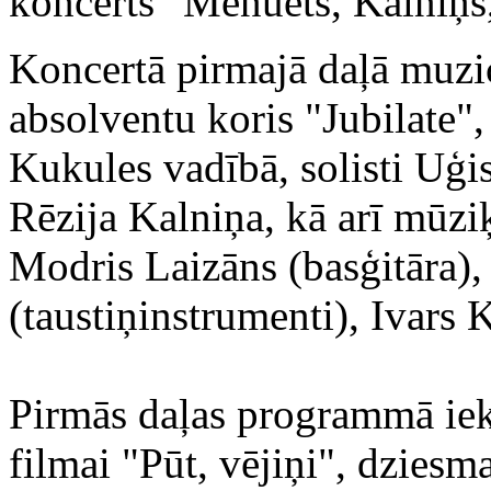
koncerts "Menuets, Kalniņš,
Koncertā pirmajā daļā muzi
absolventu koris "Jubilate"
Kukules vadībā, solisti Uģi
Rēzija Kalniņa, kā arī mūziķ
Modris Laizāns (basģitāra), 
(taustiņinstrumenti), Ivars 
Pirmās daļas programmā iek
filmai "Pūt, vējiņi", dziesm