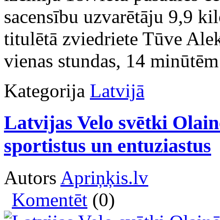
sacensību uzvarētāju 9,9 ki
titulētā zviedriete Tūve Ale
vienas stundas, 14 minūtē
Kategorija
Latvijā
Latvijas Velo svētki Olai
sportistus un entuziastus
Autors
Apriņķis.lv
Komentēt
(0)