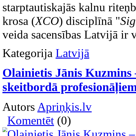
starptautiskajās kalnu rite
krosa (
XCO
) disciplīnā "
Si
veida sacensības Latvijā ir 
Kategorija
Latvijā
Olainietis Jānis Kuzmins
skeitbordā profesionāļie
Autors
Apriņķis.lv
Komentēt
(0)