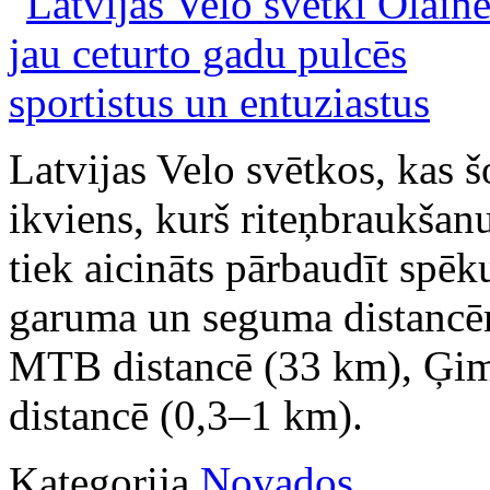
Latvijas Velo svētkos, kas š
ikviens, kurš riteņbraukšanu
tiek aicināts pārbaudīt spē
garuma un seguma distancēm
MTB distancē (33 km), Ģim
distancē (0,3–1 km).
Kategorija
Novados