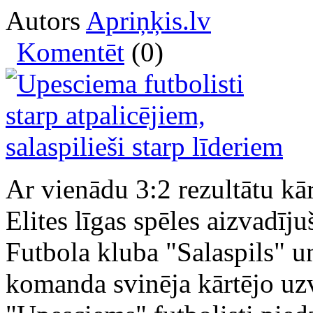
Autors
Apriņķis.lv
Komentēt
(0)
Ar vienādu 3:2 rezultātu kā
Elites līgas spēles aizvadīj
Futbola kluba "Salaspils" u
komanda svinēja kārtējo uzv