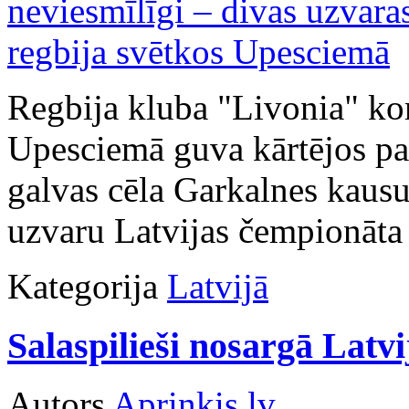
Regbija kluba "Livonia" k
Upesciemā guva kārtējos p
galvas cēla Garkalnes kausu
uzvaru Latvijas čempionāta 
Kategorija
Latvijā
Salaspilieši nosargā Latvi
Autors
Apriņķis.lv