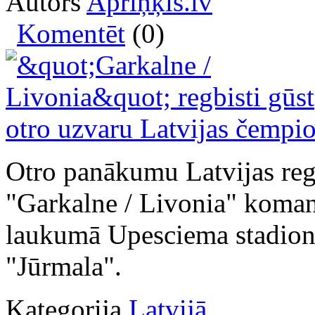
Autors
Apriņķis.lv
Komentēt
(0)
Otro panākumu Latvijas reg
"Garkalne / Livonia" komand
laukumā Upesciema stadionā
"Jūrmala".
Kategorija
Latvijā