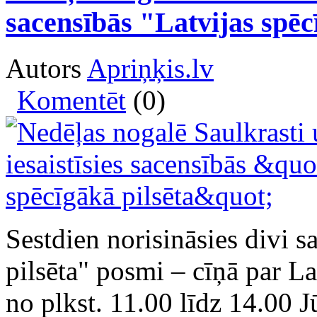
sacensībās "Latvijas spēc
Autors
Apriņķis.lv
Komentēt
(0)
Sestdien norisināsies divi s
pilsēta" posmi – cīņā par Lat
no plkst. 11.00 līdz 14.00 