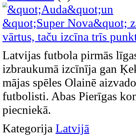
Latvijas futbola pirmās līga
izbraukumā izcīnīja gan Ķe
mājas spēles Olainē aizvad
futbolisti. Abas Pierīgas k
piecniekā.
Kategorija
Latvijā