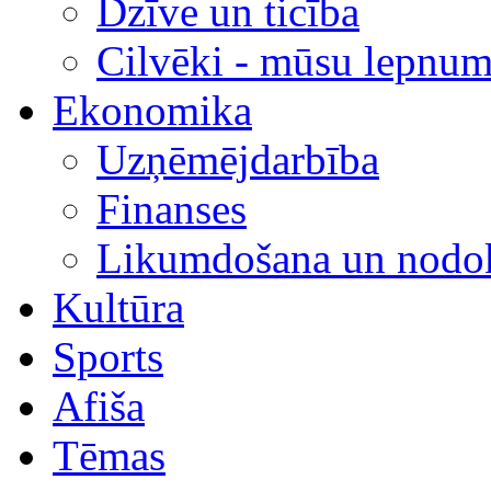
Dzīve un ticība
Cilvēki - mūsu lepnum
Ekonomika
Uzņēmējdarbība
Finanses
Likumdošana un nodok
Kultūra
Sports
Afiša
Tēmas