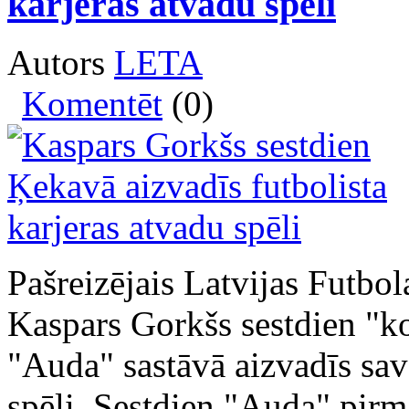
karjeras atvadu spēli
Autors
LETA
Komentēt
(0)
Pašreizējais Latvijas Futbol
Kaspars Gorkšs sestdien "k
"Auda" sastāvā aizvadīs sava
spēli. Sestdien "Auda" pirm