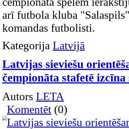
čempionāta spēlēm ierakstīj
arī futbola kluba "Salaspils
komandas futbolisti.
Kategorija
Latvijā
Latvijas sieviešu orientēš
čempionāta stafetē izcīna s
Autors
LETA
Komentēt
(0)