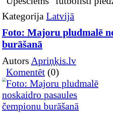
"Upesciems" futbolisti pied
Kategorija
Latvijā
Foto: Majoru pludmalē n
burāšanā
Autors
Apriņķis.lv
Komentēt
(0)