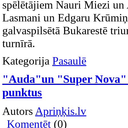
spēlētājiem Nauri Miezi un 
Lasmani un Edgaru Krūmiņu
galvaspilsētā Bukarestē triu
turnīrā.
Kategorija
Pasaulē
"Auda"un "Super Nova" za
punktus
Autors
Apriņķis.lv
Komentēt
(0)