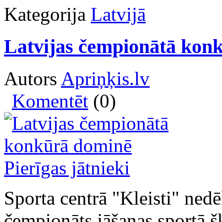
Kategorija
Latvijā
Latvijas čempionātā konk
Autors
Apriņķis.lv
Komentēt
(0)
Sporta centrā "Kleisti" nedē
čempionāts jāšanas sportā š