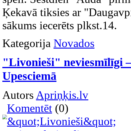
Ķekavā tiksies ar "Daugav
sākums iecerēts plkst.14.
Kategorija
Novados
"Livonieši" neviesmīlīgi 
Upesciemā
Autors
Apriņķis.lv
Komentēt
(0)