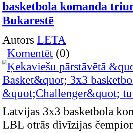
basketbola komanda triu
Bukarestē
Autors
LETA
Komentēt
(0)
Latvijas 3x3 basketbola ko
LBL otrās divīzijas čempi