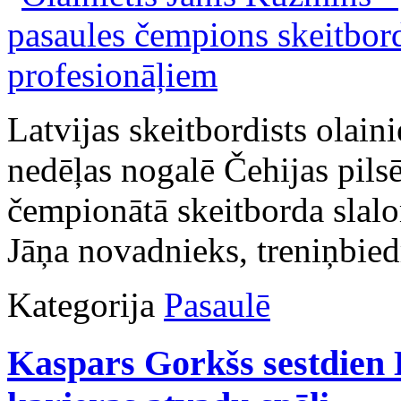
Latvijas skeitbordists olain
nedēļas nogalē Čehijas pils
čempionātā skeitborda slalo
Jāņa novadnieks, treniņbied
Kategorija
Pasaulē
Kaspars Gorkšs sestdien 