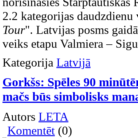
norisināsies Starptautiskās 
2.2 kategorijas daudzdienu 
Tour
". Latvijas posms gaidā
veiks etapu Valmiera – Sigu
Kategorija
Latvijā
Gorkšs: Spēles 90 minūtē
mačs būs simbolisks mana
Autors
LETA
Komentēt
(0)