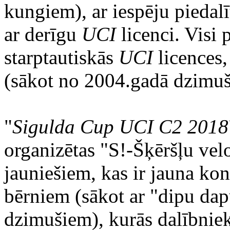
kungiem), ar iespēju piedalī
ar derīgu
UCI
licenci. Visi 
starptautiskās
UCI
licences, 
(sākot no 2004.gadā dzimuš
"
Sigulda Cup UCI C2 2018
organizētas "S!-Šķēršļu ve
jauniešiem, kas ir jauna ko
bērniem (sākot ar "dipu dap
dzimušiem), kurās dalībniek