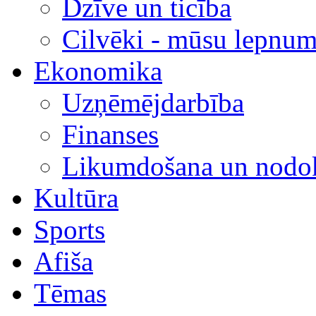
Dzīve un ticība
Cilvēki - mūsu lepnum
Ekonomika
Uzņēmējdarbība
Finanses
Likumdošana un nodok
Kultūra
Sports
Afiša
Tēmas