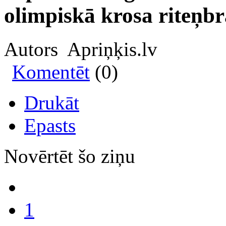
olimpiskā krosa riteņb
Autors Apriņķis.lv
Komentēt
(0)
Drukāt
Epasts
Novērtēt šo ziņu
1