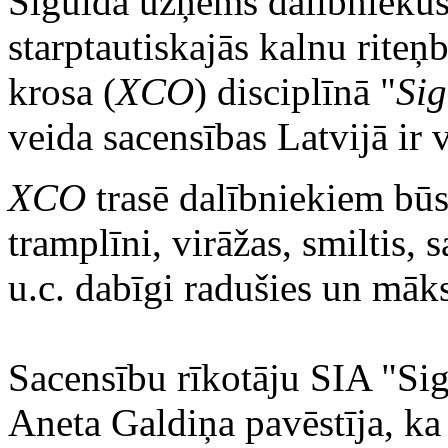
Siguldā uzņems dalībnieku
starptautiskajās kalnu rite
krosa (
XCO
) disciplīnā "
Si
veida sacensības Latvijā ir 
XCO
trasē dalībniekiem būs 
tramplīni, virāžas, smiltis
u.c. dabīgi radušies un māksl
Sacensību rīkotāju SIA "Sig
Aneta Galdiņa pavēstīja, ka