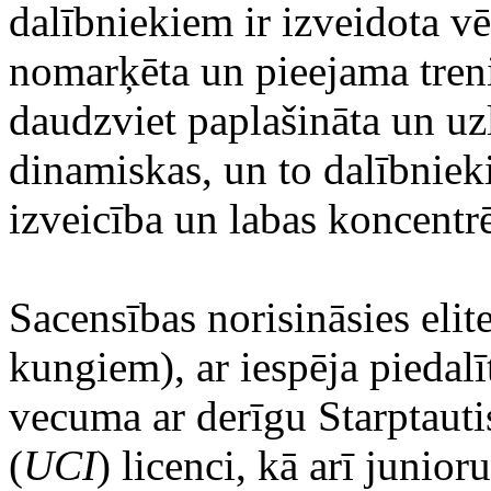
dalībniekiem ir izveidota vē
nomarķēta un pieejama treniņ
daudzviet paplašināta un uz
dinamiskas, un to dalībnie
izveicība un labas koncentr
Sacensības norisināsies eli
kungiem), ar iespēja piedalī
vecuma ar derīgu Starptauti
(
UCI
) licenci, kā arī juni