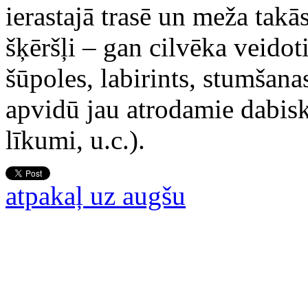
ierastajā trasē un meža takā
šķēršļi – gan cilvēka veidoti
šūpoles, labirints, stumšana
apvidū jau atrodamie dabiski
līkumi, u.c.).
atpakaļ uz augšu