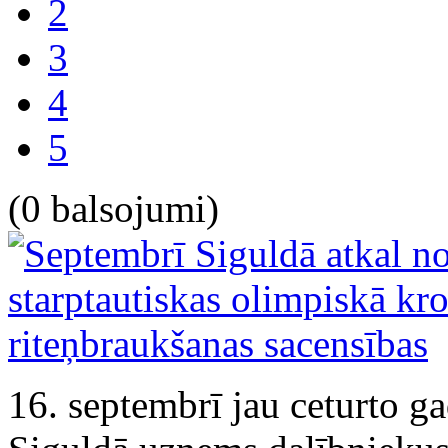
2
3
4
5
(0 balsojumi)
16. septembrī jau ceturto g