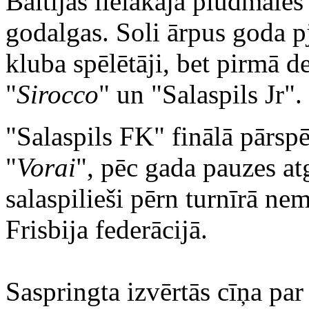
Baltijas lielākajā pludmales 
godalgas. Soli ārpus goda pj
kluba spēlētāji, bet pirmā d
"
Sirocco
" un "Salaspils Jr".
"Salaspils FK" finālā pārs
"
Vorai
", pēc gada pauzes a
salaspilieši pērn turnīrā ne
Frisbija federācijā.
Saspringta izvērtās cīņa par