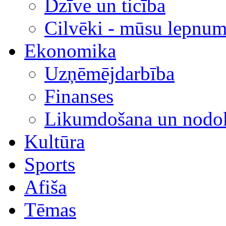
Dzīve un ticība
Cilvēki - mūsu lepnum
Ekonomika
Uzņēmējdarbība
Finanses
Likumdošana un nodok
Kultūra
Sports
Afiša
Tēmas