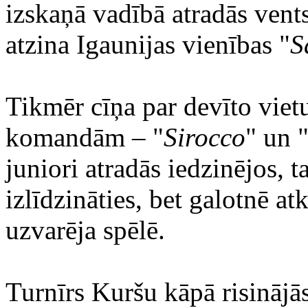
izskaņā vadībā atradās vents
atzina Igaunijas vienības "
S
Tikmēr cīņa par devīto vietu
komandām – "
Sirocco
" un 
juniori atradās iedzinējos, t
izlīdzināties, bet galotnē atk
uzvarēja spēlē.
Turnīrs Kuršu kāpā risinājā