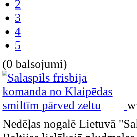
2
3
4
5
(0 balsojumi)
w
Nedēļas nogalē Lietuvā "Sa