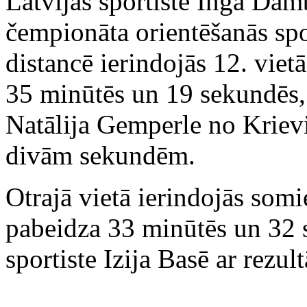
Latvijas sportiste Inga Dam
čempionāta orientēšanās spo
distancē ierindojās 12. vietā
35 minūtēs un 19 sekundēs, 
Natālija Gemperle no Krievi
divām sekundēm.
Otrajā vietā ierindojās somi
pabeidza 33 minūtēs un 32 s
sportiste Izija Basē ar rezu