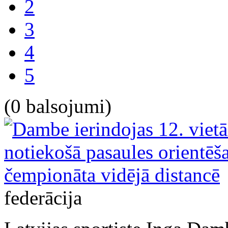
2
3
4
5
(0 balsojumi)
federācija