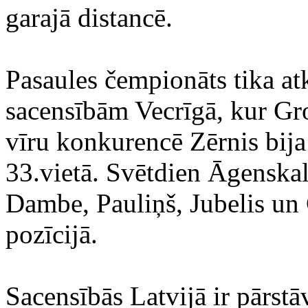
garajā distancē.
Pasaules čempionāts tika atk
sacensībām Vecrīgā, kur Gro
vīru konkurencē Zērnis bija 
33.vietā. Svētdien Āgenskaln
Dambe, Pauliņš, Jubelis un 
pozīcijā.
Sacensībās Latvijā ir pārstāv