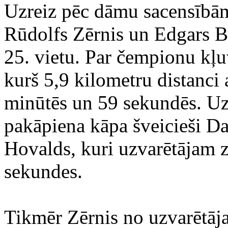
Uzreiz pēc dāmu sacensībām s
Rūdolfs Zērnis un Edgars Ber
25. vietu. Par čempionu kļu
kurš 5,9 kilometru distanci
minūtēs un 59 sekundēs. Uz 
pakāpiena kāpa šveicieši D
Hovalds, kuri uzvarētājam z
sekundes.
Tikmēr Zērnis no uzvarētāja