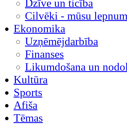
Dzīve un ticība
Cilvēki - mūsu lepnum
Ekonomika
Uzņēmējdarbība
Finanses
Likumdošana un nodok
Kultūra
Sports
Afiša
Tēmas