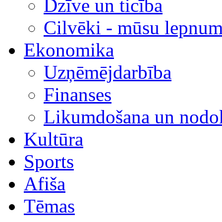
Dzīve un ticība
Cilvēki - mūsu lepnum
Ekonomika
Uzņēmējdarbība
Finanses
Likumdošana un nodok
Kultūra
Sports
Afiša
Tēmas