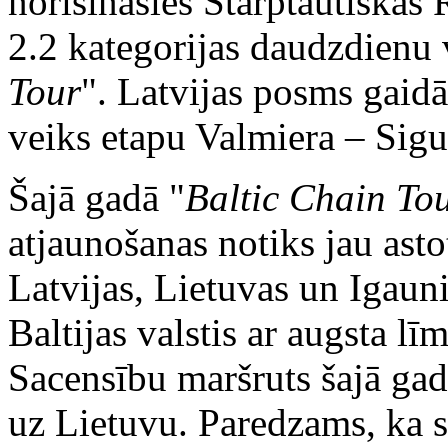
norisināsies Starptautiskās 
2.2 kategorijas daudzdienu 
Tour
". Latvijas posms gaidā
veiks etapu Valmiera – Sigu
Šajā gadā "
Baltic Chain To
atjaunošanas notiks jau asto
Latvijas, Lietuvas un Igauni
Baltijas valstis ar augsta l
Sacensību maršruts šajā gad
uz Lietuvu. Paredzams, ka 