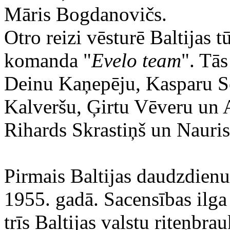
Māris Bogdanovičs.
Otro reizi vēsturē Baltijas t
komanda "
Evelo team
". Tās
Deinu Kaņepēju, Kasparu S
Kalveršu, Ģirtu Vēveru un A
Rihards Skrastiņš un Nauris
Pirmais Baltijas daudzdienu
1955. gadā. Sacensības ilga
trīs Baltijas valstu riteņbr