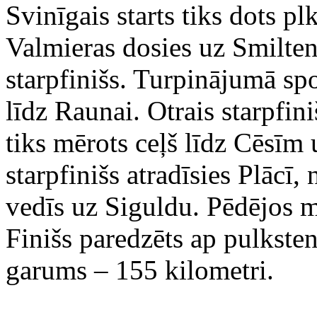
Svinīgais starts tiks dots pl
Valmieras dosies uz Smilten
starpfinišs. Turpinājumā sp
līdz Raunai. Otrais starpfin
tiks mērots ceļš līdz Cēsīm 
starpfinišs atradīsies Plācī
vedīs uz Siguldu. Pēdējos m
Finišs paredzēts ap pulkste
garums – 155 kilometri.