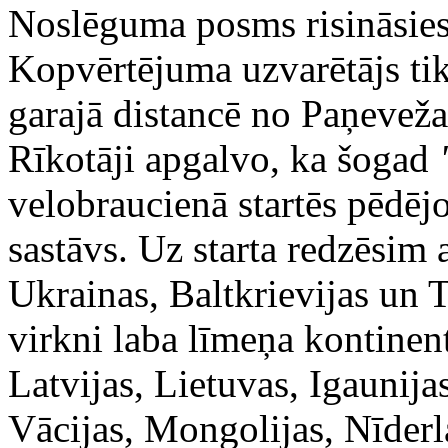
Noslēguma posms risināsies 
Kopvērtējuma uzvarētājs ti
garajā distancē no Paņevežas
Rīkotāji apgalvo, ka šogad
velobraucienā startēs pēdēj
sastāvs. Uz starta redzēsim 
Ukrainas, Baltkrievijas un T
virkni laba līmeņa kontine
Latvijas, Lietuvas, Igaunija
Vācijas, Mongolijas, Nīderl