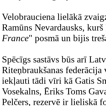
Velobrauciena lielākā zvaigz
Ramūns Nevardausks, kurš ka
France
" posmā un bijis tre
Spēcīgs sastāvs būs arī Latvi
Riteņbraukšanas federācija 
iekļauti tādi vīri kā Gatis 
Vosekalns, Ēriks Toms Gava
Pelčers, rezervē ir lieliskā