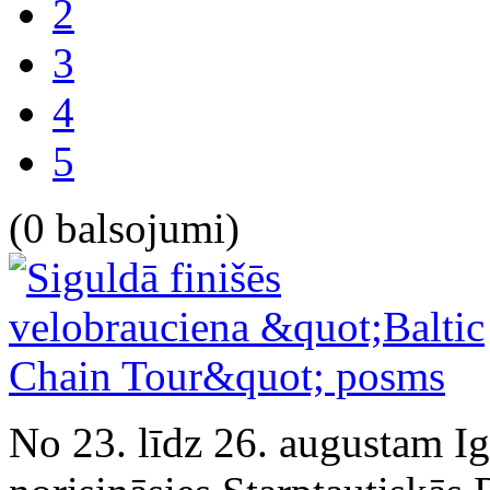
2
3
4
5
(0 balsojumi)
No 23. līdz 26. augustam Ig