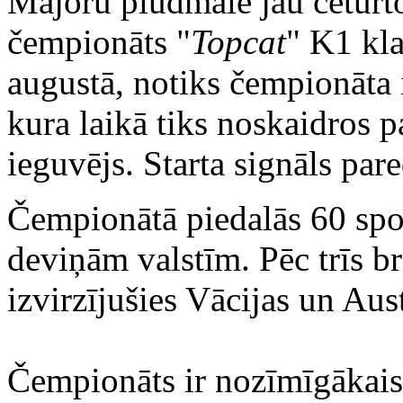
Majoru pludmalē jau ceturto
čempionāts "
Topcat
" K1 kla
augustā, notiks čempionāta i
kura laikā tiks noskaidros p
ieguvējs. Starta signāls pare
Čempionātā piedalās 60 spor
deviņām valstīm. Pēc trīs b
izvirzījušies Vācijas un Aust
Čempionāts ir nozīmīgākais