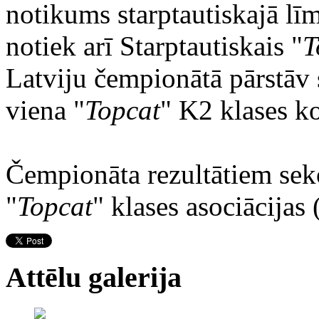
notikums starptautiskajā l
notiek arī Starptautiskais "
T
Latviju čempionātā pārstāv 
viena "
Topcat
" K2 klases k
Čempionāta rezultātiem seko
"
Topcat
" klases asociācija
Attēlu galerija