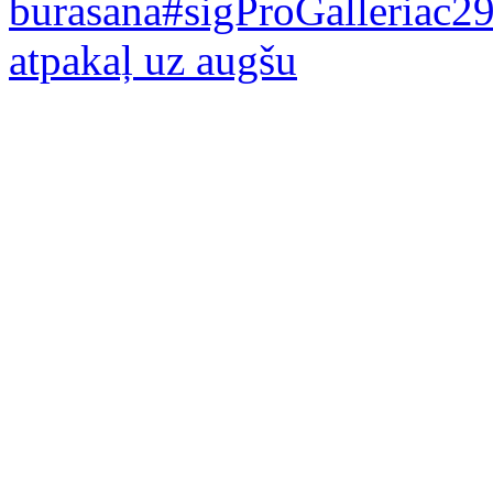
burasana#sigProGalleriac2
atpakaļ uz augšu