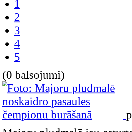
1
2
3
4
5
(0 balsojumi)
p