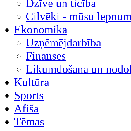
Dzīve un ticība
Cilvēki - mūsu lepnum
Ekonomika
Uzņēmējdarbība
Finanses
Likumdošana un nodok
Kultūra
Sports
Afiša
Tēmas