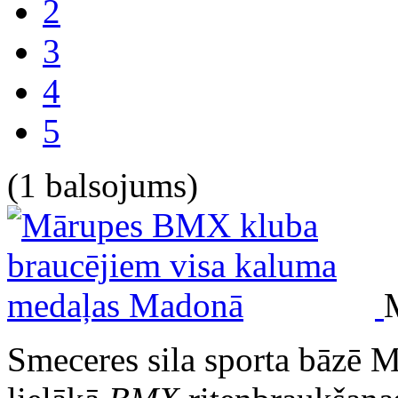
2
3
4
5
(1 balsojums)
Smeceres sila sporta bāzē M