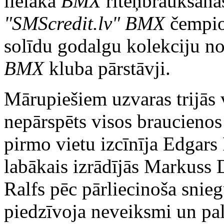
lielākā
BMX
riteņbraukšanas
"SMScredit.lv" BMX
čempion
solīdu godalgu kolekciju n
BMX
kluba pārstāvji.
Mārupiešiem uzvaras trijās
nepārspēts visos braucienos
pirmo vietu izcīnīja Edgar
labākais izrādījās Markuss 
Ralfs pēc pārliecinoša snie
piedzīvoja neveiksmi un pali