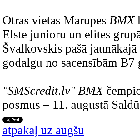
Otrās vietas Mārupes
BMX
k
Elste junioru un elites gru
Švalkovskis pašā jaunākajā
godalgu no sacensībām B7 g
"SMScredit.lv"
BMX
čempion
posmus – 11. augustā Saldū
atpakaļ uz augšu