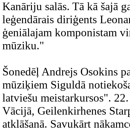
Kanāriju salās. Tā kā šajā g
leģendārais diriģents Leonar
ģeniālajam komponistam vi
mūziku."
Šonedēļ Andrejs Osokins pa
mūziķiem Siguldā notiekoša
latviešu meistarkursos". 22.
Vācijā, Geilenkirhenes Starp
atklāšanā. Savukārt nākamcet