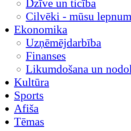
Dzīve un ticība
Cilvēki - mūsu lepnum
Ekonomika
Uzņēmējdarbība
Finanses
Likumdošana un nodok
Kultūra
Sports
Afiša
Tēmas