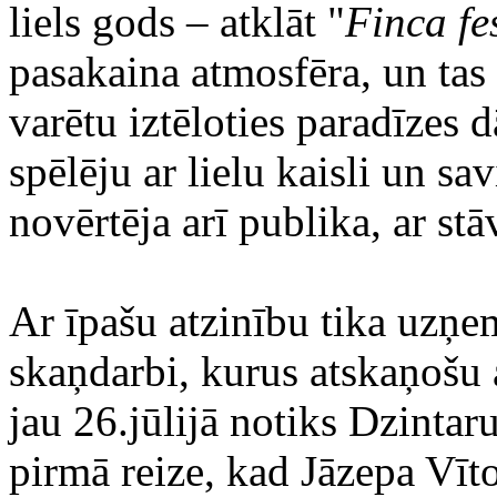
liels gods – atklāt "
Finca fe
pasakaina atmosfēra, un tas 
varētu iztēloties paradīzes d
spēlēju ar lielu kaisli un s
novērtēja arī publika, ar st
Ar īpašu atzinību tika uzņ
skaņdarbi, kurus atskaņošu 
jau 26.jūlijā notiks Dzintar
pirmā reize, kad Jāzepa Vīt