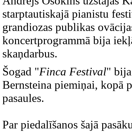
Andrejs Osokins uzstājās Ka
starptautiskajā pianistu fest
grandiozas publikas ovācijas
koncertprogrammā bija iekļā
skaņdarbus.
Šogad "
Finca Festival
" bij
Bernsteina piemiņai, kopā p
pasaules.
Par piedalīšanos šajā pasāk