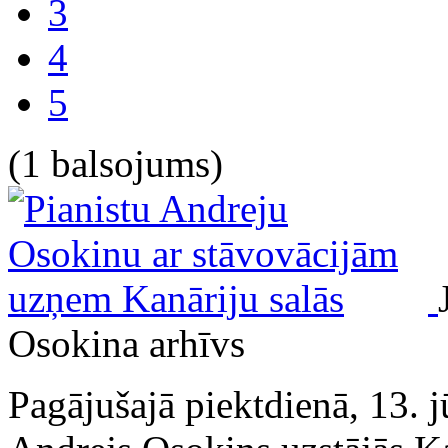
3
4
5
(1 balsojums)
Osokina arhīvs
Pagājušajā piektdienā, 13. jūl