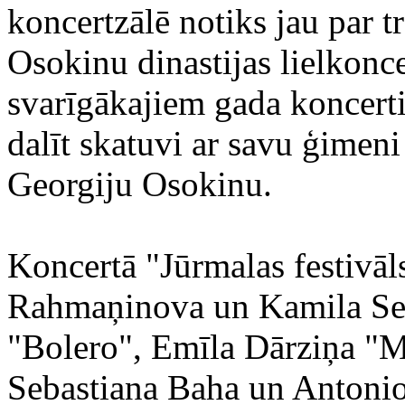
koncertzālē notiks jau par t
Osokinu dinastijas lielkonc
svarīgākajiem gada koncerti
dalīt skatuvi ar savu ģimen
Georgiju Osokinu.
Koncertā "Jūrmalas festivāl
Rahmaņinova un Kamila Sen
"Bolero", Emīla Dārziņa "M
Sebastiana Baha un Antonio