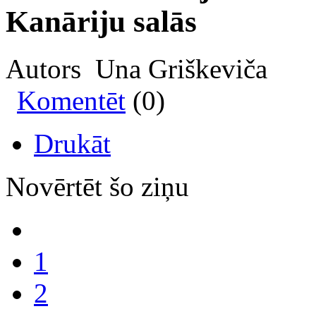
Kanāriju salās
Autors Una Griškeviča
Komentēt
(0)
Drukāt
Novērtēt šo ziņu
1
2