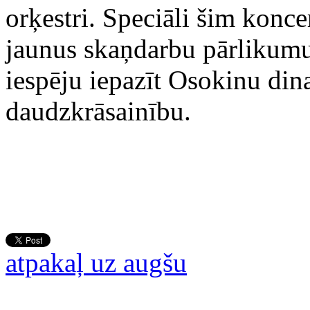
orķestri. Speciāli šim konc
jaunus skaņdarbu pārlikumus
iespēju iepazīt Osokinu dina
daudzkrāsainību.
atpakaļ uz augšu