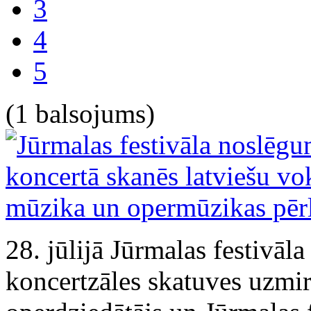
3
4
5
(1 balsojums)
28. jūlijā Jūrmalas festivāl
koncertzāles skatuves uzmir