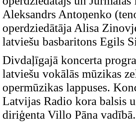
operdziedātājs un Jūrmalas 
Aleksandrs Antoņenko (tenors
operdziedātāja Alisa Zinovj
latviešu basbaritons Egils Si
Divdaļīgajā koncerta progr
latviešu vokālās mūzikas zel
opermūzikas lappuses. Kon
Latvijas Radio kora balsis u
diriģenta Villo Pāna vadībā.