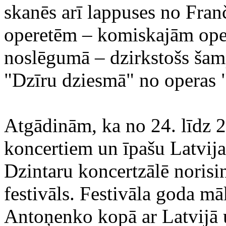
skanēs arī lappuses no Fran
operetēm – komiskajām operā
noslēgumā – dzirkstošs šamp
"Dzīru dziesmā" no operas "
Atgādinām, ka no 24. līdz 2
koncertiem un īpašu Latvij
Dzintaru koncertzālē norisin
festivāls. Festivāla goda mā
Antoņenko kopā ar Latvijā 