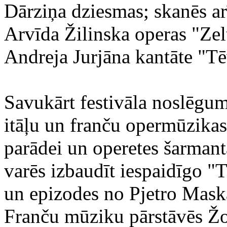
Dārziņa dziesmas; skanēs ar
Arvīda Žilinska operas "Zelt
Andreja Jurjāna kantāte "Tē
Savukārt festivāla noslēguma
itāļu un franču opermūzikas
parādei un operetes šarman
varēs izbaudīt iespaidīgo "
un epizodes no Pjetro Mask
Franču mūziku pārstāvēs Ž