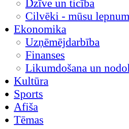
Dzīve un ticība
Cilvēki - mūsu lepnum
Ekonomika
Uzņēmējdarbība
Finanses
Likumdošana un nodok
Kultūra
Sports
Afiša
Tēmas