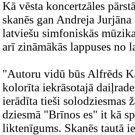
Kā vēsta koncertzāles pārst
skanēs gan Andreja Jurjāna 
latviešu simfoniskās mūzika
arī zināmākās lappuses no l
"Autoru vidū būs Alfrēds Ka
kolorīta iekrāsotajā daiļra
ierādīta tieši solodziesmas 
dziesmā "Brīnos es" it kā s
liktenīgums. Skanēs tautā 