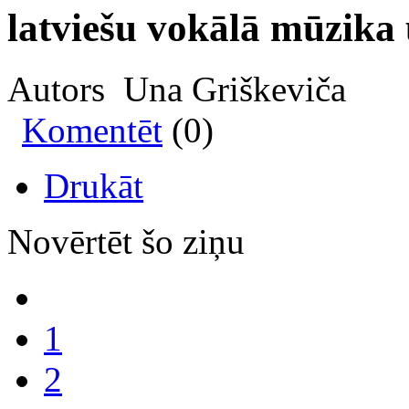
latviešu vokālā mūzika
Autors Una Griškeviča
Komentēt
(0)
Drukāt
Novērtēt šo ziņu
1
2