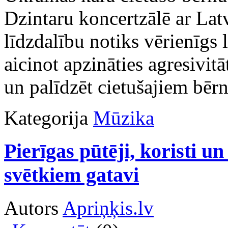
Dzintaru koncertzālē ar Lat
līdzdalību notiks vērienīgs 
aicinot apzināties agresivit
un palīdzēt cietušajiem bēr
Kategorija
Mūzika
Pierīgas pūtēji, koristi u
svētkiem gatavi
Autors
Apriņķis.lv