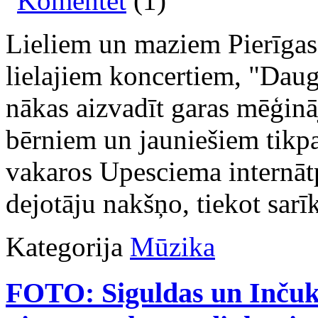
Komentēt
(1)
Lieliem un maziem Pierīgas 
lielajiem koncertiem, "Dau
nākas aizvadīt garas mēģinā
bērniem un jauniešiem tikpat
vakaros Upesciema internātp
dejotāju nakšņo, tiekot sarī
Kategorija
Mūzika
FOTO: Siguldas un Inčuk