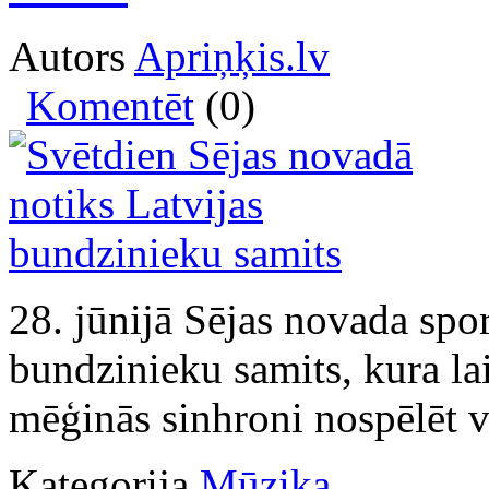
Autors
Apriņķis.lv
Komentēt
(0)
28. jūnijā Sējas novada spor
bundzinieku samits, kura l
mēģinās sinhroni nospēlēt 
Kategorija
Mūzika