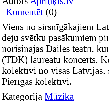
Autors
Apriņķis.lv
Komentēt
(0)
Viens no sirsnīgākajiem Lat
deju svētku pasākumiem pirm
norisinājās Dailes teātrī, ku
(TDK) laureātu koncerts. Ko
kolektīvi no visas Latvijas, 
Pierīgas kolektīvi.
Kategorija
Mūzika