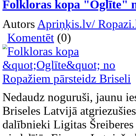
Folkloras kopa "Oglīte" 
Autors
Apriņķis.lv/ Ropazi.
Komentēt
(0)
Nedaudz noguruši, jaunu ies
Briseles Latvijā atgriezušie
dalībnieki Ligitas Šreiberes