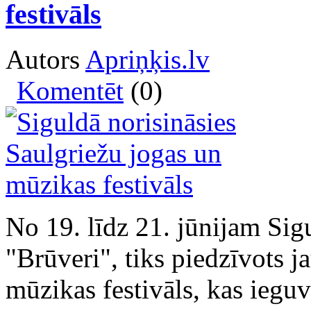
festivāls
Autors
Apriņķis.lv
Komentēt
(0)
No 19. līdz 21. jūnijam Sig
"Brūveri", tiks piedzīvots j
mūzikas festivāls, kas ieguv