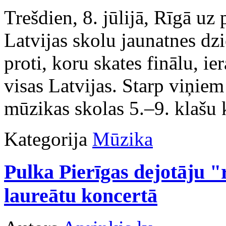
Trešdien, 8. jūlijā, Rīgā uz
Latvijas skolu jaunatnes d
proti, koru skates finālu, ie
visas Latvijas. Starp viņie
mūzikas skolas 5.–9. klašu 
Kategorija
Mūzika
Pulka Pierīgas dejotāju "
laureātu koncertā