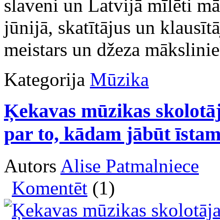
slaveni un Latvijā mīlēti mā
jūnijā, skatītājus un klausīt
meistars un džeza mākslini
Kategorija
Mūzika
Ķekavas mūzikas skolotāj
par to, kādam jābūt īsta
Autors
Alise Patmalniece
Komentēt
(1)