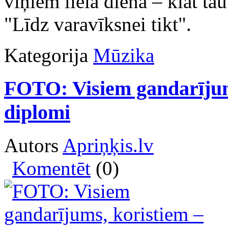
viņiem liela diena – klāt ta
"Līdz varavīksnei tikt".
Kategorija
Mūzika
FOTO: Visiem gandarījums,
diplomi
Autors
Apriņķis.lv
Komentēt
(0)