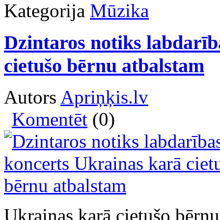
Kategorija
Mūzika
Dzintaros notiks labdarī
cietušo bērnu atbalstam
Autors
Apriņķis.lv
Komentēt
(0)
Ukrainas karā cietušo bērnu 