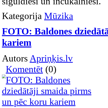
siguldieši un inčukalnieši.
Kategorija
Mūzika
FOTO: Baldones dziedātā
kariem
Autors
Apriņķis.lv
Komentēt
(0)