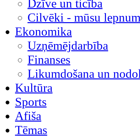
Dzīve un ticība
Cilvēki - mūsu lepnum
Ekonomika
Uzņēmējdarbība
Finanses
Likumdošana un nodok
Kultūra
Sports
Afiša
Tēmas