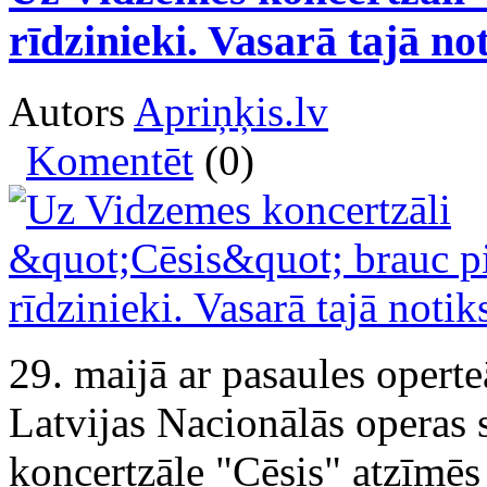
rīdzinieki. Vasarā tajā not
Autors
Apriņķis.lv
Komentēt
(0)
29. maijā ar pasaules opert
Latvijas Nacionālās operas 
koncertzāle "Cēsis" atzīmēs