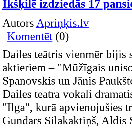
Ikšķilē izdziedās 17 pans
Autors
Apriņķis.lv
Komentēt
(0)
Dailes teātris vienmēr bijis
aktieriem – "Mūžīgais unis
Spanovskis un Jānis Paukšte
Dailes teātra vokāli dramati
"Ilga", kurā apvienojušies tr
Gundars Silakaktiņš, Aldis 