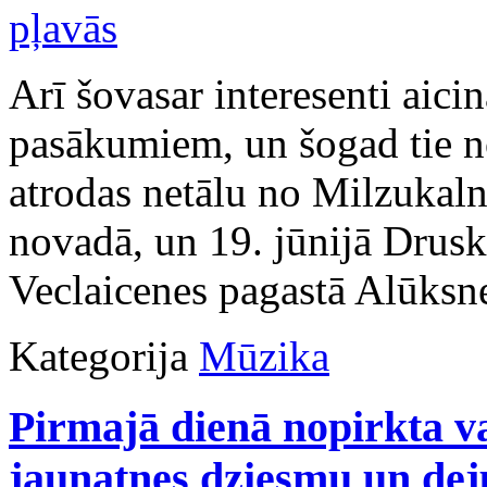
Arī šovasar interesenti aici
pasākumiem, un šogad tie no
atrodas netālu no Milzukal
novadā, un 19. jūnijā Drus
Veclaicenes pagastā Alūksn
Kategorija
Mūzika
Pirmajā dienā nopirkta v
jaunatnes dziesmu un deju