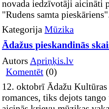
novada iedzīvotāji aicināti 
"Rudens samta pieskāriens"
Kategorija
Mūzika
Ādažus pieskandinās skai
Autors
Apriņķis.lv
Komentēt
(0)
12. oktobrī Ādažu Kultūras 
romances, tiks dejots tango 
aicinās krievu mūzikas vak