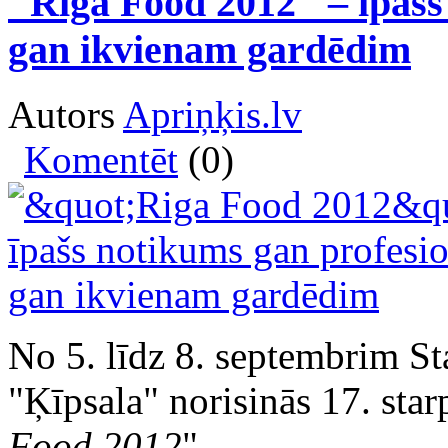
"Riga Food 2012" – īpašs
gan ikvienam gardēdim
Autors
Apriņķis.lv
Komentēt
(0)
No 5. līdz 8. septembrim Sta
"Ķīpsala" norisinās 17. starp
Food 2012
".