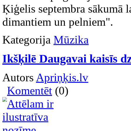
Ķiģelis septembra sākumā l
dimantiem un pelniem".
Kategorija
Mūzika
Ikšķilē Daugavai kaisīs d
Autors
Apriņķis.lv
Komentēt
(0)