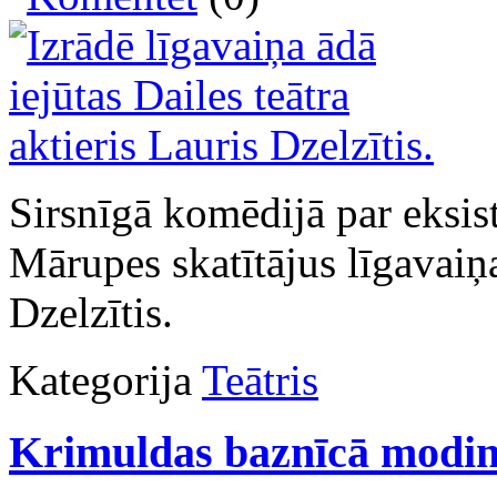
Sirsnīgā komēdijā par eksis
Mārupes skatītājus līgavaiņa
Dzelzītis.
Kategorija
Teātris
Krimuldas baznīcā modinā