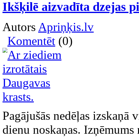
Ikšķilē aizvadīta dzejas p
Autors
Apriņķis.lv
Komentēt
(0)
Pagājušās nedēļas izskaņā 
dienu noskaņas. Izņēmums ne