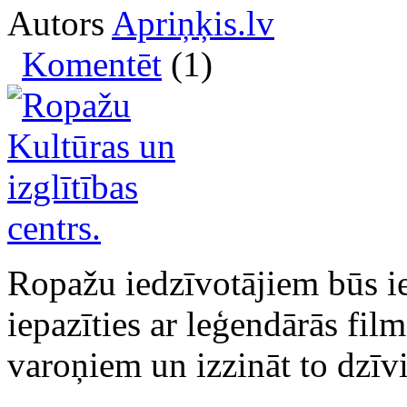
Autors
Apriņķis.lv
Komentēt
(1)
Ropažu iedzīvotājiem būs ie
iepazīties ar leģendārās fil
varoņiem un izzināt to dzīv