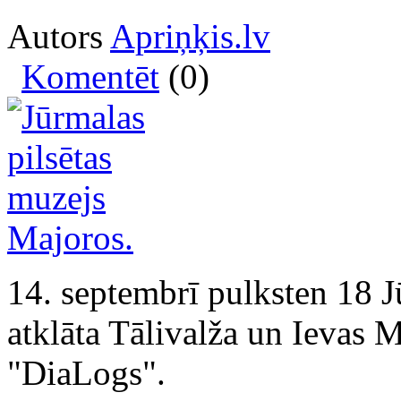
Autors
Apriņķis.lv
Komentēt
(0)
14. septembrī pulksten 18 J
atklāta Tālivalža un Ievas 
"DiaLogs".