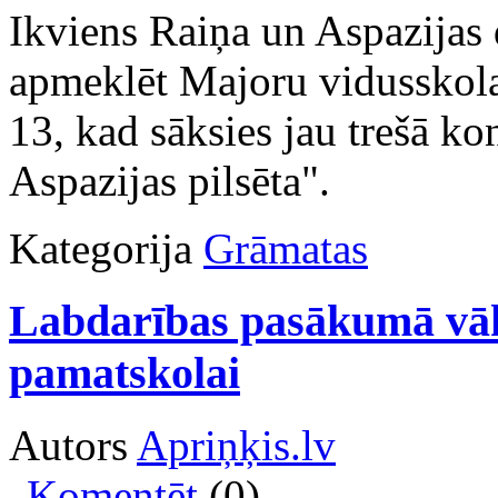
Ikviens Raiņa un Aspazijas d
apmeklēt Majoru vidusskola
13, kad sāksies jau trešā k
Aspazijas pilsēta".
Kategorija
Grāmatas
Labdarības pasākumā vāk
pamatskolai
Autors
Apriņķis.lv
Komentēt
(0)