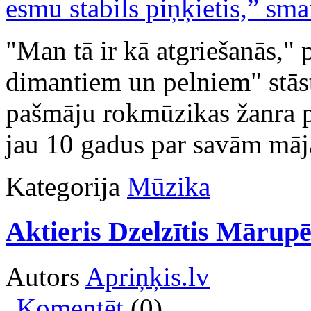
"Man tā ir kā atgriešanās,"
dimantiem un pelniem" stāst
pašmāju rokmūzikas žanra pā
jau 10 gadus par savām māj
Kategorija
Mūzika
Aktieris Dzelzītis Mārupē
Autors
Apriņķis.lv
Komentēt
(0)