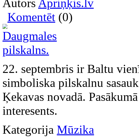
Autors
Apriņķis.lv
Komentēt
(0)
22. septembris ir Baltu vien
simboliska pilskalnu sasaukš
Ķekavas novadā. Pasākumā pi
interesents.
Kategorija
Mūzika