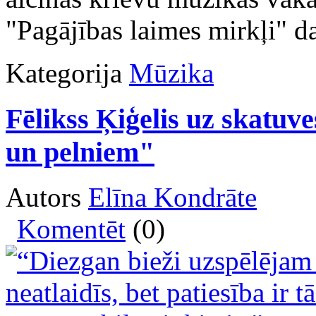
"Pagājības laimes mirkļi" da
Kategorija
Mūzika
Fēlikss Ķiģelis uz skatuv
un pelniem"
Autors
Elīna Kondrāte
Komentēt
(0)