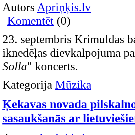
Autors
Apriņķis.lv
Komentēt
(0)
23. septembris Krimuldas ba
iknedēļas dievkalpojuma pa
Solla
" koncerts.
Kategorija
Mūzika
Ķekavas novada pilskalno
sasaukšanās ar lietuvieši