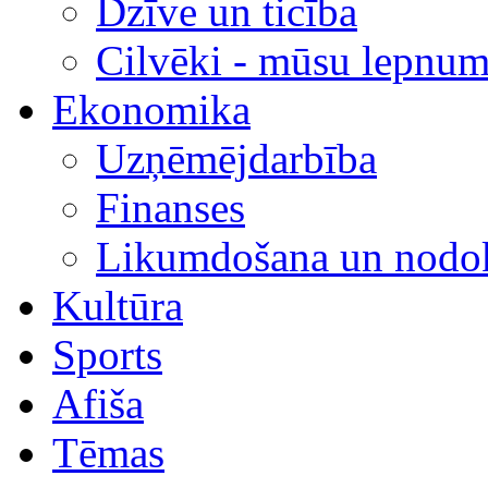
Dzīve un ticība
Cilvēki - mūsu lepnum
Ekonomika
Uzņēmējdarbība
Finanses
Likumdošana un nodok
Kultūra
Sports
Afiša
Tēmas