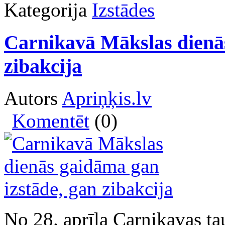
Kategorija
Izstādes
Carnikavā Mākslas dienās
zibakcija
Autors
Apriņķis.lv
Komentēt
(0)
No 28. aprīļa Carnikavas t