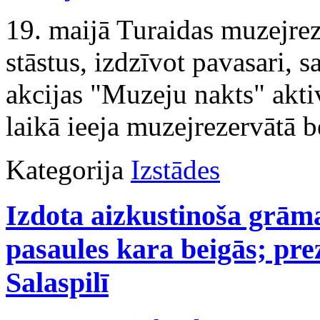
19. maijā Turaidas muzejreze
stāstus, izdzīvot pavasari, s
akcijas "Muzeju nakts" akti
laikā ieeja muzejrezervātā 
Kategorija
Izstādes
Izdota aizkustinoša grāma
pasaules kara beigās; pre
Salaspilī