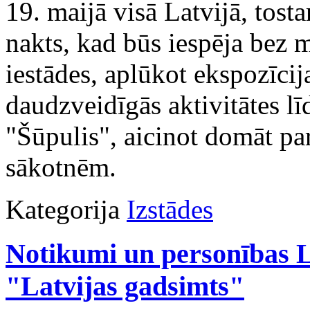
19. maijā visā Latvijā, tos
nakts, kad būs iespēja bez 
iestādes, aplūkot ekspozīcija
daudzveidīgās aktivitātes līd
"Šūpulis", aicinot domāt par
sākotnēm.
Kategorija
Izstādes
Notikumi un personības L
"Latvijas gadsimts"