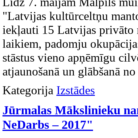
Līdz 7. maijam Mālpils mui
"Latvijas kultūrceltņu mant
iekļauti 15 Latvijas privāto
laikiem, padomju okupācij
stāstus vieno apņēmīgu cil
atjaunošanā un glābšanā no 
Kategorija
Izstādes
Jūrmalas Mākslinieku na
NeDarbs – 2017"