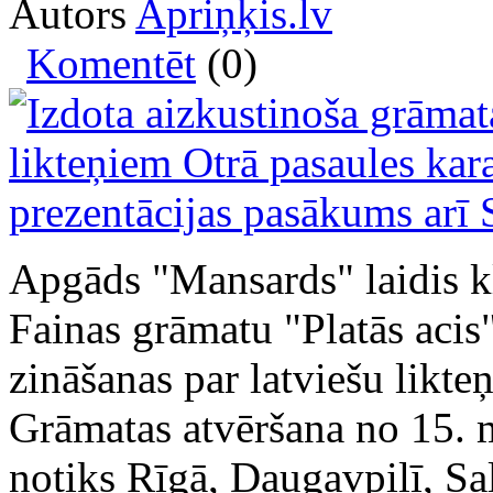
Autors
Apriņķis.lv
Komentēt
(0)
Apgāds "Mansards" laidis kl
Fainas grāmatu "Platās acis
zināšanas par latviešu likte
Grāmatas atvēršana no 15. m
notiks Rīgā, Daugavpilī, Sa