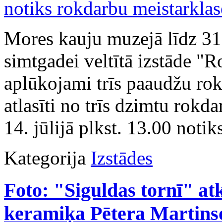
Mores kauju muzejā līdz 31
simtgadei veltītā izstāde "
aplūkojami trīs paaudžu rok
atlasīti no trīs dzimtu rokd
14. jūlijā plkst. 13.00 noti
Kategorija
Izstādes
Foto: "Siguldas tornī" at
keramiķa Pētera Martinso