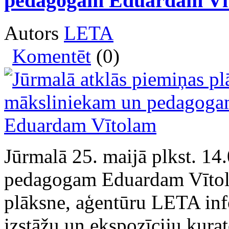
pedagogam Eduardam Vī
Autors
LETA
Komentēt
(0)
Jūrmalā 25. maijā plkst. 14
pedagogam Eduardam Vītola
plāksne, aģentūru LETA inf
izstāžu un ekspozīciju kura