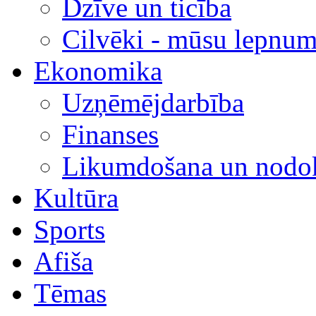
Dzīve un ticība
Cilvēki - mūsu lepnum
Ekonomika
Uzņēmējdarbība
Finanses
Likumdošana un nodok
Kultūra
Sports
Afiša
Tēmas