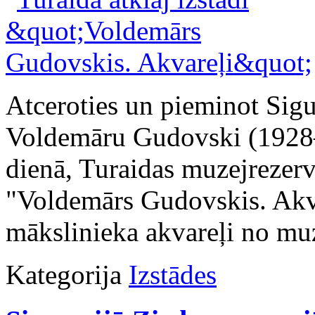
Atceroties un pieminot Sig
Voldemāru Gudovski (1928–
dienā, Turaidas muzejrezervā
"Voldemārs Gudovskis. Akva
mākslinieka akvareļi no mu
Kategorija
Izstādes