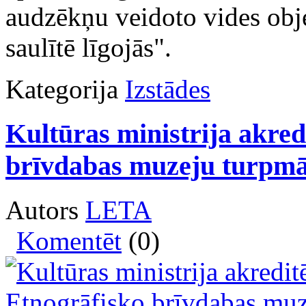
audzēkņu veidoto vides obje
saulītē līgojās".
Kategorija
Izstādes
Kultūras ministrija akred
brīvdabas muzeju turpmā
Autors
LETA
Komentēt
(0)