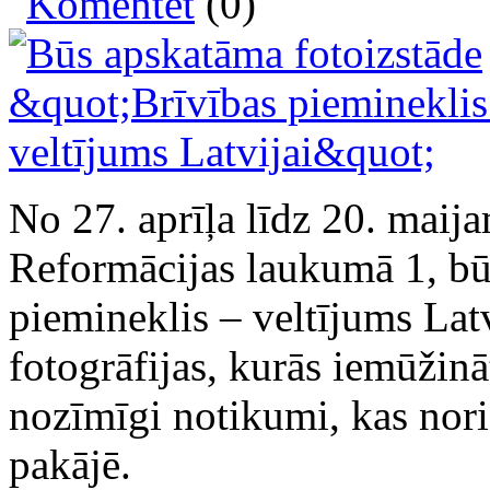
Komentēt
(0)
No 27. aprīļa līdz 20. maij
Reformācijas laukumā 1, bū
piemineklis – veltījums Lat
fotogrāfijas, kurās iemūžinā
nozīmīgi notikumi, kas nori
pakājē.