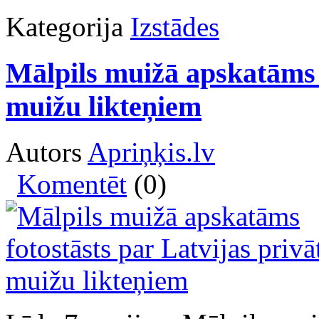
Kategorija
Izstādes
Mālpils muižā apskatāms f
muižu likteņiem
Autors
Apriņķis.lv
Komentēt
(0)