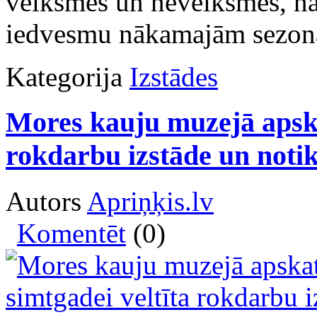
veiksmes un neveiksmes, nā
iedvesmu nākamajām sezonā
Kategorija
Izstādes
Mores kauju muzejā apska
rokdarbu izstāde un noti
Autors
Apriņķis.lv
Komentēt
(0)