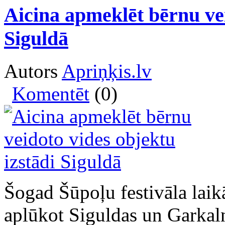
Aicina apmeklēt bērnu vei
Siguldā
Autors
Apriņķis.lv
Komentēt
(0)
Šogad Šūpoļu festivāla laik
aplūkot Siguldas un Garkaln