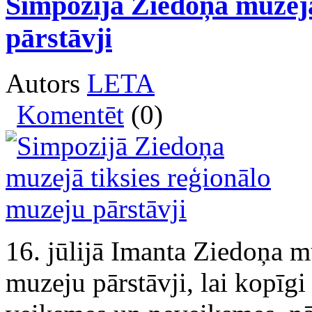
Simpozijā Ziedoņa muzejā
pārstāvji
Autors
LETA
Komentēt
(0)
16. jūlijā Imanta Ziedoņa mu
muzeju pārstāvji, lai kopīg