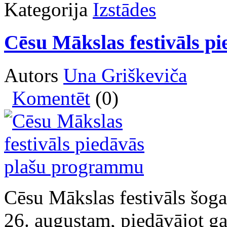
Kategorija
Izstādes
Cēsu Mākslas festivāls p
Autors
Una Griškeviča
Komentēt
(0)
Cēsu Mākslas festivāls šogad
26. augustam, piedāvājot g