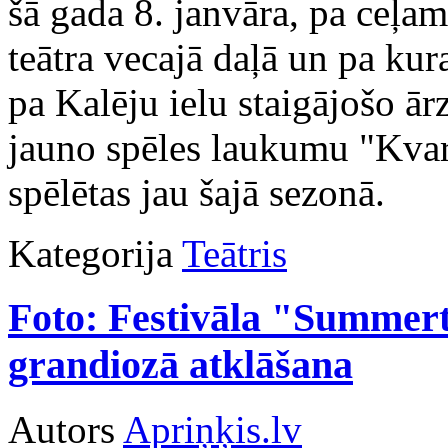
šā gada 8. janvāra, pa ceļam
teātra vecajā daļā un pa ku
pa Kalēju ielu staigājošo ār
jauno spēles laukumu "Kvart
spēlētas jau šajā sezonā.
Kategorija
Teātris
Foto: Festivāla "Summert
grandiozā atklāšana
Autors
Apriņķis.lv