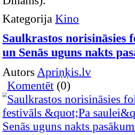
Dināms).
Kategorija
Kino
Saulkrastos norisināsies f
un Senās uguns nakts pa
Autors
Apriņķis.lv
Komentēt
(0)