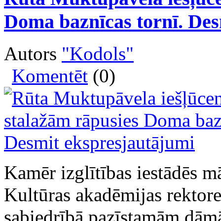
Doma baznīcas tornī. Des
Autors
"Kodols"
Komentēt
(0)
Kamēr izglītības iestādēs m
Kultūras akadēmijas rektor
sabiedrībā pazīstamām dāmā