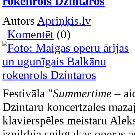
rokenrols Dzintaros
Autors
Apriņķis.lv
Komentēt
(0)
Festivāla "
Summertime
– ai
Dzintaru koncertzāles mazaj
klavierspēles meistaru Ale
izpildīja spilgtākās operas ā