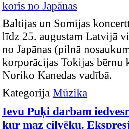
Baltijas un Somijas koncert
līdz 25. augustam Latvijā v
no Japānas (pilnā nosaukum
korporācijas Tokijas bērnu 
Noriko Kanedas vadībā.
Kategorija
Mūzika
Ievu Puķi darbam iedvesm
kur maz cilvēku. Ekspresj