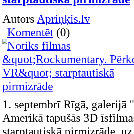
Autors
Apriņķis.lv
Komentēt
(0)
1. septembrī Rīgā, galerijā
Amerikā tapušās 3D īsfilma
starptautiskā pirmizrāde, uz 