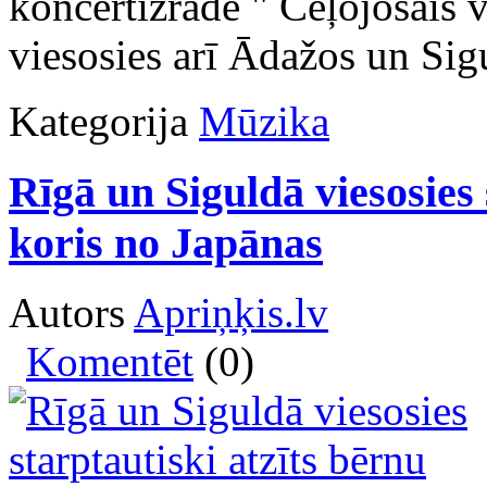
koncertizrāde " Ceļojošais 
viesosies arī Ādažos un Sig
Kategorija
Mūzika
Rīgā un Siguldā viesosies 
koris no Japānas
Autors
Apriņķis.lv
Komentēt
(0)