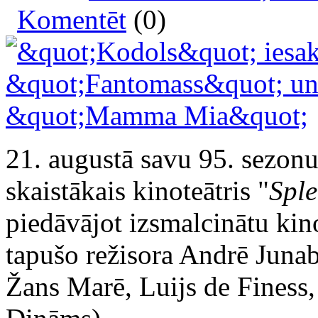
Komentēt
(0)
21. augustā savu 95. sezonu 
skaistākais kinoteātris "
Sple
piedāvājot izsmalcinātu kin
tapušo režisora Andrē Juna
Žans Marē, Luijs de Fines