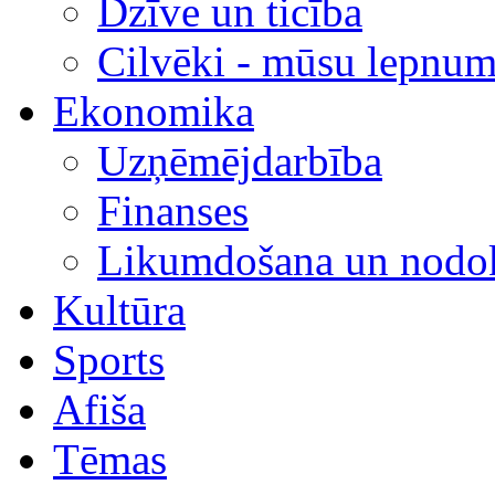
Dzīve un ticība
Cilvēki - mūsu lepnum
Ekonomika
Uzņēmējdarbība
Finanses
Likumdošana un nodok
Kultūra
Sports
Afiša
Tēmas