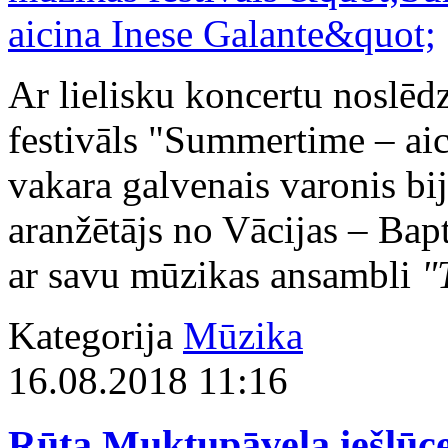
Ar lielisku koncertu noslēdz
festivāls "Summertime – aic
vakara galvenais varonis bij
aranžētājs no Vācijas – Bapt
ar savu mūzikas ansambli
"
Kategorija
Mūzika
16.08.2018 11:16
Rūta Muktupāvela iešļūce