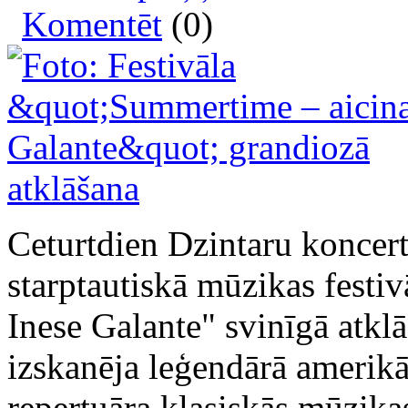
Komentēt
(0)
Ceturtdien Dzintaru koncert
starptautiskā mūzikas festiv
Inese Galante" svinīgā atkl
izskanēja leģendārā amerikā
repertuāra klasiskās mūzika