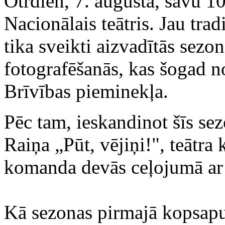
Otrdien, 7. augustā, savu 1
Nacionālais teātris. Jau tra
tika sveikti aizvadītās sezon
fotografēšanās, kas šogad no
Brīvības pieminekļa.
Pēc tam, ieskandinot šīs se
Raiņa „Pūt, vējiņi!", teātra
komanda devās ceļojumā ar 
Kā sezonas pirmajā kopsapul