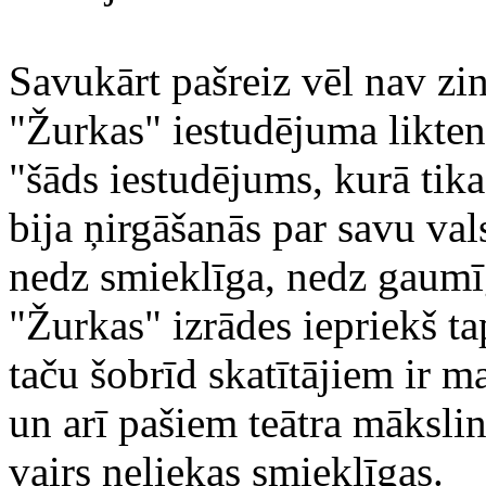
Savukārt pašreiz vēl nav zi
"Žurkas" iestudējuma likteni
"šāds iestudējums, kurā tika
bija ņirgāšanās par savu vals
nedz smieklīga, nedz gaumī
"Žurkas" izrādes iepriekš ta
taču šobrīd skatītājiem ir m
un arī pašiem teātra māksli
vairs neliekas smieklīgas.