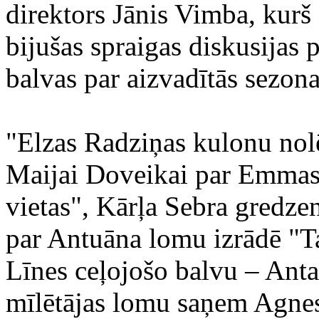
direktors Jānis Vimba, kurš 
bijušas spraigas diskusijas 
balvas par aizvadītās sezon
"Elzas Radziņas kulonu nolē
Maijai Doveikai par Emmas 
vietas", Kārļa Sebra gredz
par Antuāna lomu izrādē "Ta
Līnes ceļojošo balvu – Anta
mīlētājas lomu saņem Agnese