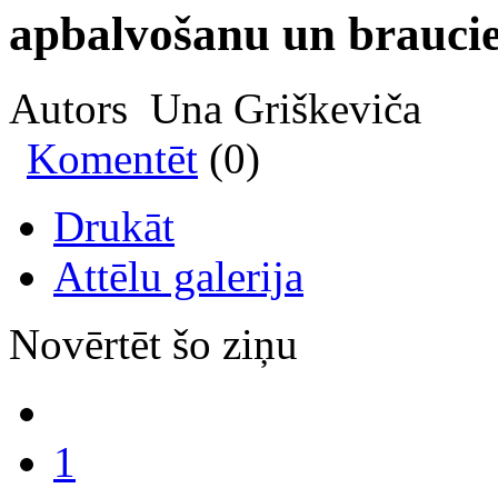
apbalvošanu un brauci
Autors Una Griškeviča
Komentēt
(0)
Drukāt
Attēlu galerija
Novērtēt šo ziņu
1