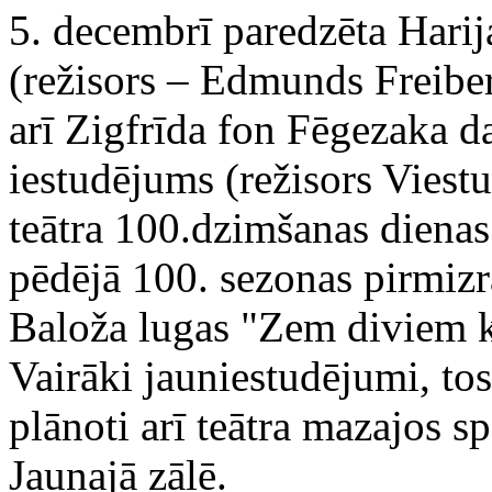
5. decembrī paredzēta Harij
(režisors – Edmunds Freiber
arī Zigfrīda fon Fēgezaka d
iestudējums (režisors Viestu
teātra 100.dzimšanas dienas 
pēdējā 100. sezonas pirmizr
Baloža lugas "Zem diviem ka
Vairāki jauniestudējumi, to
plānoti arī teātra mazajos s
Jaunajā zālē.