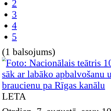
2
3
4
5
(1 balsojums)
LETA