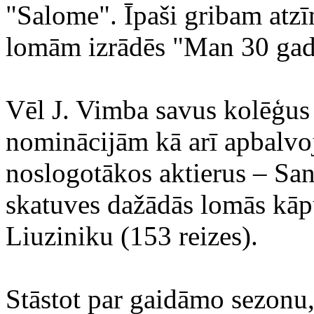
"Salome". Īpaši gribam atzīm
lomām izrādēs "Man 30 gad
Vēl J. Vimba savus kolēģus
nominācijām kā arī apbalvoj
noslogotākos aktierus – San
skatuves dažādās lomās kāpu
Liuziniku (153 reizes).
Stāstot par gaidāmo sezonu