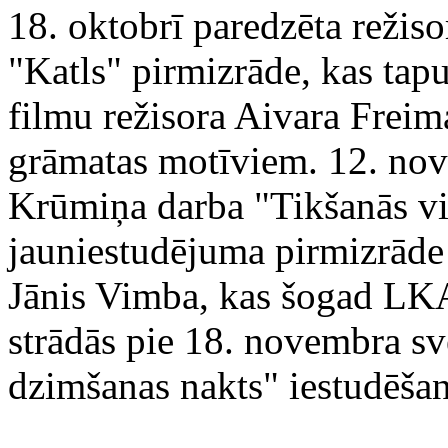
18. oktobrī paredzēta režis
"Katls" pirmizrāde, kas tap
filmu režisora Aivara Frei
grāmatas motīviem. 12. nov
Krūmiņa darba "Tikšanās viet
jauniestudējuma pirmizrāde V
Jānis Vimba, kas šogad LKA 
strādās pie 18. novembra sv
dzimšanas nakts" iestudēšan