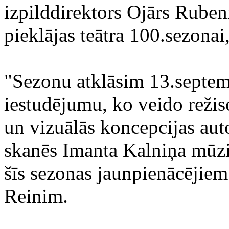
izpilddirektors Ojārs Rubeni
pieklājas teātra 100.sezonai,
"Sezonu atklāsim 13.septemb
iestudējumu, ko veido reži
un vizuālās koncepcijas au
skanēs Imanta Kalniņa mūzi
šīs sezonas jaunpienācējiem
Reinim.