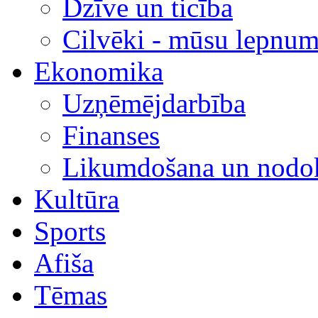
Dzīve un ticība
Cilvēki - mūsu lepnum
Ekonomika
Uzņēmējdarbība
Finanses
Likumdošana un nodok
Kultūra
Sports
Afiša
Tēmas