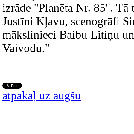
izrāde "Planēta Nr. 85". Tā 
Justīni Kļavu, scenogrāfi S
mākslinieci Baibu Litiņu un
Vaivodu."
atpakaļ uz augšu