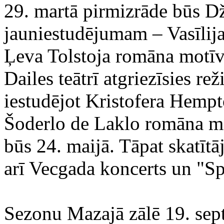
29. martā pirmizrāde būs D
jauniestudējumam – Vasīlija
Ļeva Tolstoja romāna motī
Dailes teātrī atgriezīsies r
iestudējot Kristofera Hempt
Šoderlo de Laklo romāna m
būs 24. maijā. Tāpat skatītā
arī Vecgada koncerts un "Sp
Sezonu Mazajā zālē 19. sep