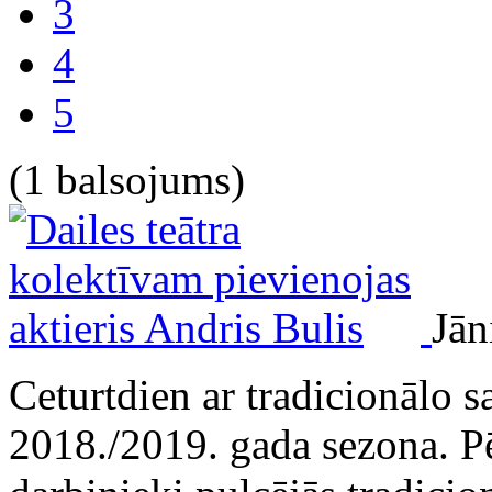
3
4
5
(1 balsojums)
Jān
Ceturtdien ar tradicionālo sa
2018./2019. gada sezona. P