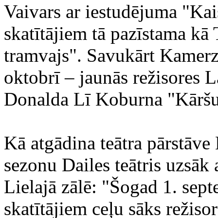
Vaivars ar iestudējuma "Kais
skatītājiem tā pazīstama kā 
tramvajs". Savukārt Kamerz
oktobrī – jaunās režisores 
Donalda Lī Koburna "Kāršu
Kā atgādina teātra pārstāve
sezonu Dailes teātris uzsāk
Lielajā zālē: "Šogad 1. sep
skatītājiem ceļu sāks režiso