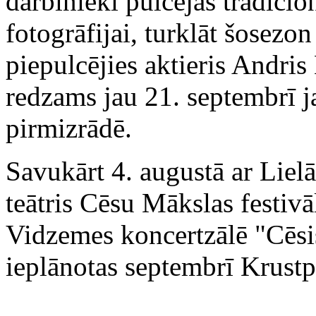
darbinieki pulcējās tradici
fotogrāfijai, turklāt šosezo
piepulcējies aktieris Andris
redzams jau 21. septembrī 
pirmizrādē.
Savukārt 4. augustā ar Liel
teātris Cēsu Mākslas festiv
Vidzemes koncertzālē "Cēsi
ieplānotas septembrī Krust