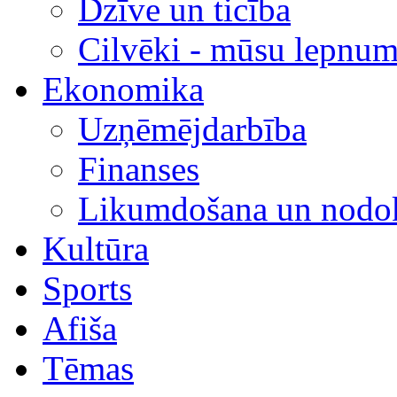
Dzīve un ticība
Cilvēki - mūsu lepnum
Ekonomika
Uzņēmējdarbība
Finanses
Likumdošana un nodok
Kultūra
Sports
Afiša
Tēmas