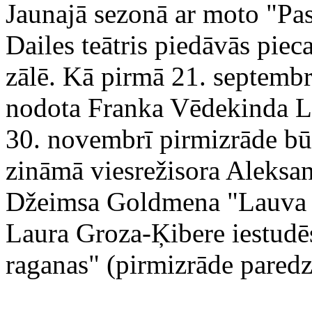
Jaunajā sezonā ar moto "Pas
Dailes teātris piedāvās piec
zālē. Kā pirmā 21. septembr
nodota Franka Vēdekinda Lu
30. novembrī pirmizrāde būs
zināmā viesrežisora Aleks
Džeimsa Goldmena "Lauva z
Laura Groza-Ķibere iestudē
raganas" (pirmizrāde paredzē