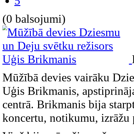
5
(0 balsojumi)
Mūžībā devies vairāku Dzie
Uģis Brikmanis, apstiprināj
centrā. Brikmanis bija star
koncertu, notikumu, izrāžu 