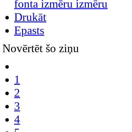
fonta izmēru
Drukāt
Epasts
Novērtēt šo ziņu
1
2
3
4