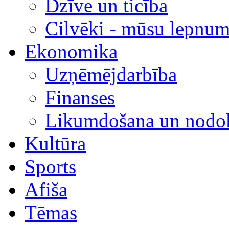
Dzīve un ticība
Cilvēki - mūsu lepnum
Ekonomika
Uzņēmējdarbība
Finanses
Likumdošana un nodok
Kultūra
Sports
Afiša
Tēmas