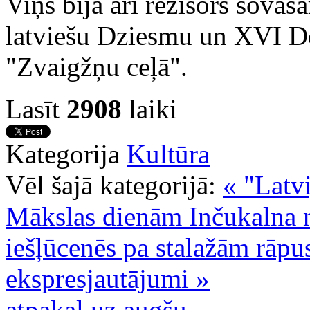
Viņš bija arī režisors šova
latviešu Dziesmu un XVI D
"Zvaigžņu ceļā".
Lasīt
2908
laiki
Kategorija
Kultūra
Vēl šajā kategorijā:
« "Latvi
Mākslas dienām Inčukalna
iešļūcenēs pa stalažām rāpu
ekspresjautājumi »
atpakaļ uz augšu