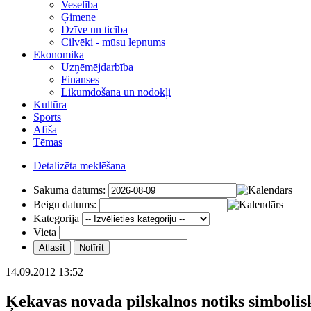
Veselība
Ģimene
Dzīve un ticība
Cilvēki - mūsu lepnums
Ekonomika
Uzņēmējdarbība
Finanses
Likumdošana un nodokļi
Kultūra
Sports
Afiša
Tēmas
Detalizēta meklēšana
Sākuma datums:
Beigu datums:
Kategorija
Vieta
14.09.2012 13:52
Ķekavas novada pilskalnos notiks simbolis