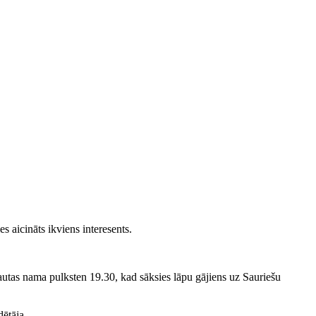
s aicināts ikviens interesents.
tas nama pulksten 19.30, kad sāksies lāpu gājiens uz Sauriešu
ētāja.