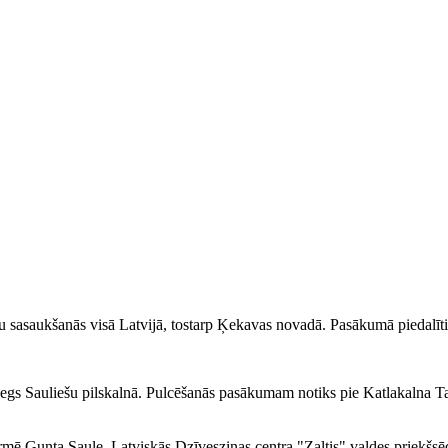
nu sasaukšanās visā Latvijā, tostarp Ķekavas novadā. Pasākumā piedalītie
s Sauliešu pilskalnā. Pulcēšanās pasākumam notiks pie Katlakalna Tau
mē Gunta Saule, Latviskās Dzīvesziņas centra "Zaltis" valdes priekšsēd