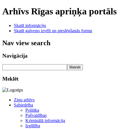
Arhīvs
Rīgas apriņķa portāls
Skatīt informāciju
Skatīt galveno izvēli un pieslēgšanās formu
Nav view search
Navigācija
Meklēt
Meklēt
Ziņu arhīvs
Sabiedrība
Politika
Pašvaldības
Kriminālā informācija
Izglītība