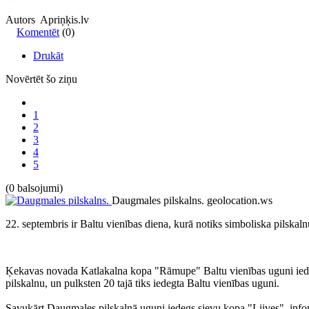
Autors Apriņķis.lv
Komentēt
(0)
Drukāt
Novērtēt šo ziņu
1
2
3
4
5
(0 balsojumi)
Daugmales pilskalns.
geolocation.ws
22. septembris ir Baltu vienības diena, kurā notiks simboliska pilskal
Ķekavas novada Katlakalna kopa "Rāmupe" Baltu vienības uguni iedeg
pilskalnu, un pulksten 20 tajā tiks iedegta Baltu vienības uguni.
Savukārt Daugmales pilskalnā uguni iedegs sievu kopa "Liives", infor