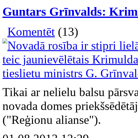
Guntars Grīnvalds: Krimu
Komentēt
(13)
Tikai ar nelielu balsu pārs
novada domes priekšsēdētāj
("Reģionu alianse").