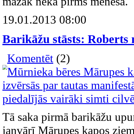
mazāk nekā pirms mēneša.
19.01.2013 08:00
Barikāžu stāsts: Roberts 
Komentēt
(2)
Tā saka pirmā barikāžu upu
janvārī Mārupes kapos ziem