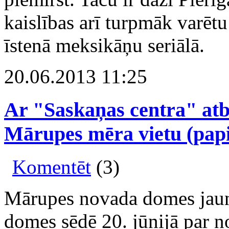
kaislības arī turpmāk varēt
īstenā meksikāņu seriālā.
20.06.2013 11:25
Ar "Saskaņas centra" atb
Mārupes mēra vietu (papil
Komentēt
(3)
Mārupes novada domes jaun
domes sēdē 20. jūnijā par 