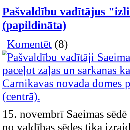
Pašvaldību vadītājus "izl
(papildināta)
Komentēt
(8)
15. novembrī Saeimas sēdē n
no valdības sēdes tika izraid