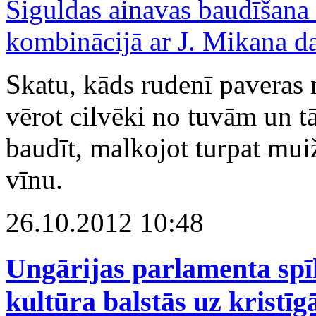
Skatu, kāds rudenī paveras 
vērot cilvēki no tuvām un t
baudīt, malkojot turpat mui
vīnu.
26.10.2012 10:48
Ungārijas parlamenta spī
kultūra balstās uz kristī