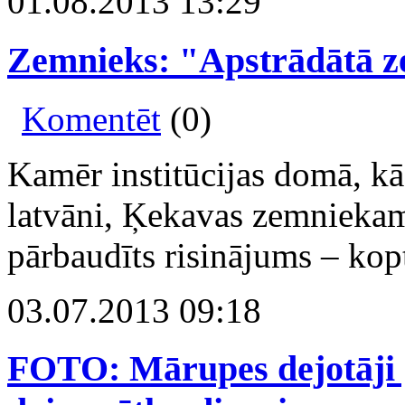
01.08.2013 13:29
Zemnieks: "Apstrādātā z
Komentēt
(0)
Kamēr institūcijas domā, kā
latvāni, Ķekavas zemniekam
pārbaudīts risinājums – kop
03.07.2013 09:18
FOTO: Mārupes dejotāji 