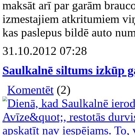
maksāt arī par garām brauco
izmestajiem atkritumiem viņ
kas paslepus bildē auto nu
31.10.2012 07:28
Saulkalnē siltums izkūp ga
Komentēt
(2)