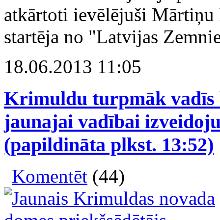
atkārtoti ievēlējuši Mārtiņu
startēja no "Latvijas Zemnie
18.06.2013 11:05
Krimuldu turpmāk vadīs bi
jaunajai vadībai izveidojus
(papildināta plkst. 13:52)
Komentēt
(44)