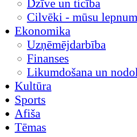
Dzīve un ticība
Cilvēki - mūsu lepnum
Ekonomika
Uzņēmējdarbība
Finanses
Likumdošana un nodok
Kultūra
Sports
Afiša
Tēmas