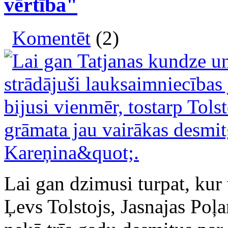
vērtība"
Komentēt
(2)
Lai gan dzimusi turpat, kur 
Ļevs Tolstojs, Jasnajas Poļ