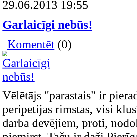
29.06.2013 19:55
Garlaicīgi nebūs!
Komentēt
(0)
Vēlētājs "parastais" ir pier
peripetijas rimstas, visi kl
darba devējiem, proti, nod
piemirst. Taču ir daži Pierī