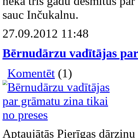
nekā trīs gadu desmitus pa
sauc Inčukalnu.
27.09.2012 11:48
Bērnudārzu vadītājas par
Komentēt
(1)
Aptaujātās Pierīgas dārziņu 