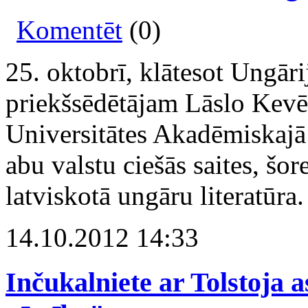
Komentēt
(0)
25. oktobrī, klātesot Ungār
priekšsēdētājam Lāslo Kevē
Universitātes Akadēmiskajā 
abu valstu ciešās saites, šo
latviskotā ungāru literatūra.
14.10.2012 14:33
Inčukalniete ar Tolstoja a