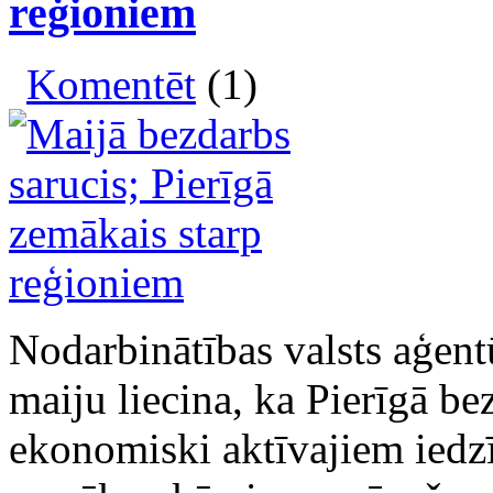
reģioniem
Komentēt
(1)
Nodarbinātības valsts aģent
maiju liecina, ka Pierīgā be
ekonomiski aktīvajiem iedzī