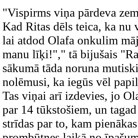
"Vispirms viņa pārdeva zem
Kad Ritas dēls teica, ka nu 
lai atdod Olafa onkulim māj
manu līķi!"," tā bijušais "R
sākumā tāda noruna mutiski 
nolēmusi, ka iegūs vēl pap
Tas viņai arī izdevies, jo O
par 14 tūkstošiem, un tagad
strīdas par to, kam pienākas
prombūtnes laikā no īpašum