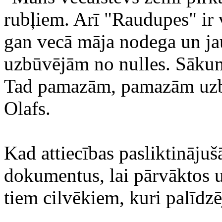
rubļiem. Arī "Raudupes" ir 
gan vecā māja nodega un ja
uzbūvējām no nulles. Sāku
Tad pamazām, pamazām uzb
Olafs.
Kad attiecības pasliktinājušā
dokumentus, lai pārvāktos u
tiem cilvēkiem, kuri palīdzē