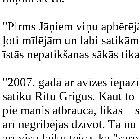
"Pirms Jāņiem viņu apbērēj
ļoti mīlējām un labi satikā
īstās nepatikšanas sākās tik
"2007. gadā ar avīzes iepaz
satiku Ritu Grigus. Kaut to 
pie manis atbrauca, likās – 
arī negribējās dzīvot. Tā n
arī visu laiku teica, ka "sar