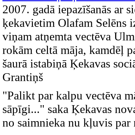
2007. gadā iepazīšanās ar si
ķekavietim Olafam Selēns iz
viņam atņemta vectēva Ulma
rokām celtā māja, kamdēļ pat
šaurā istabiņā Ķekavas sociā
Grantiņš
"Palikt par kalpu vectēva m
sāpīgi..." saka Ķekavas nov
no saimnieka nu kļuvis par 