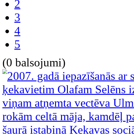
2
3
4
5
(0 balsojumi)