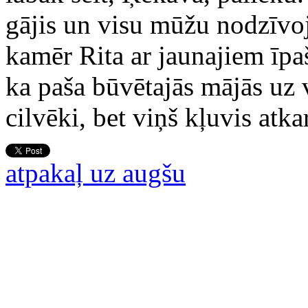
gājis un visu mūžu nodzīvoj
kamēr Rita ar jaunajiem īp
ka paša būvētajās mājās uz 
cilvēki, bet viņš kļuvis atk
atpakaļ uz augšu