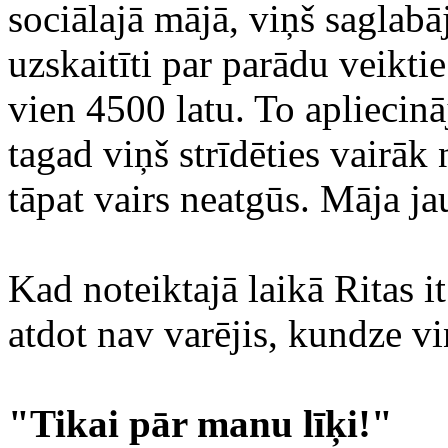
sociālajā mājā, viņš saglab
uzskaitīti par parādu veikt
vien 4500 latu. To apliecin
tagad viņš strīdēties vairāk
tāpat vairs neatgūs. Māja ja
Kad noteiktajā laikā Ritas i
atdot nav varējis, kundze viņ
"Tikai pār manu līķi!"