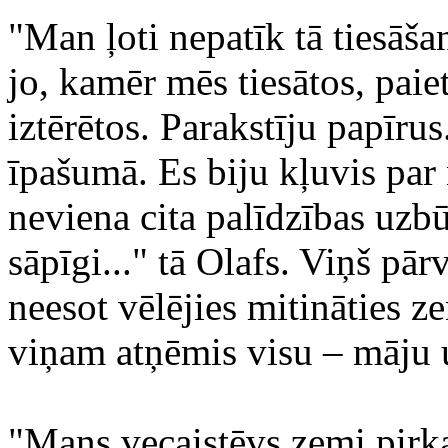
"Man ļoti nepatīk tā tiesāš
jo, kamēr mēs tiesātos, paiet
iztērētos. Parakstīju papīr
īpašumā. Es biju kļuvis par
neviena cita palīdzības uzb
sāpīgi..." tā Olafs. Viņš pār
neesot vēlējies mitināties z
viņam atņēmis visu – māju 
"Mans vecaistēvs zemi pirka