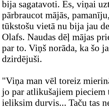
bija sagatavoti. Es, viņai uz
pārbraucot mājās, pamanīju,
tūkstošu vietā nu bija jau d
Olafs. Naudas dēļ mājas prie
par to. Viņš norāda, ka šo j
dzirdējuši.
"Viņa man vēl toreiz mieri
jo par atlikušajiem pieciem
ieliksim durvis... Taču tas ne