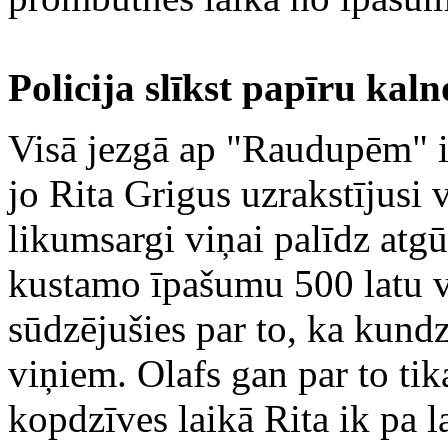
Policija slīkst papīru kaln
Visā jezgā ap "Raudupēm" ie
jo Rita Grigus uzrakstījusi 
likumsargi viņai palīdz atg
kustamo īpašumu 500 latu vē
sūdzējušies par to, ka kund
viņiem. Olafs gan par to tik
kopdzīves laikā Rita ik pa 