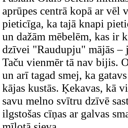
aprūpes centrā kopā ar vēl vi
pieticīga, ka tajā knapi pie
un dažām mēbelēm, kas ir k
dzīvei "Raudupju" mājās – 
Taču vienmēr tā nav bijis. O
un arī tagad smej, ka gatavs
kājas kustās. Ķekavas, kā vi
savu melno svītru dzīvē sas
ilgstošas cīņas ar galvas s
mīļotā sieva.