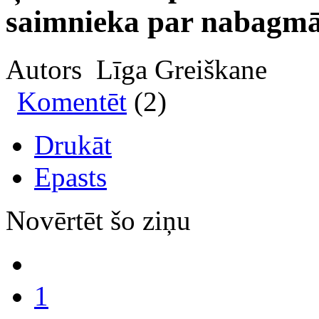
saimnieka par nabagmāj
Autors Līga Greiškane
Komentēt
(2)
Drukāt
Epasts
Novērtēt šo ziņu
1