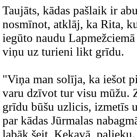
Taujāts, kādas pašlaik ir abu
nosmīnot, atklāj, ka Rita, 
iegūto naudu Lapmežciemā n
viņu uz turieni likt grīdu.
"Viņa man solīja, ka iešot pi
varu dzīvot tur visu mūžu. 
grīdu būšu uzlicis, izmetīs 
par kādas Jūrmalas nabagmāj
labāk šeit, Ķekavā, palieku