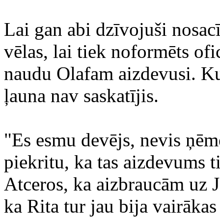
Lai gan abi dzīvojuši nosacīt
vēlas, lai tiek noformēts of
naudu Olafam aizdevusi. Kun
ļauna nav saskatījis.
"Es esmu devējs, nevis ņēmē
piekritu, ka tas aizdevums t
Atceros, ka aizbraucām uz Je
ka Rita tur jau bija vairākas