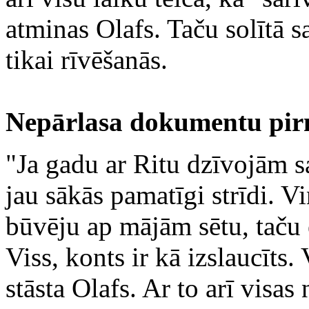
atminas Olafs. Taču solītā s
tikai rīvēšanās.
Nepārlasa dokumentu pir
"Ja gadu ar Ritu dzīvojām s
jau sākās pamatīgi strīdi. Viņ
būvēju ap mājām sētu, taču 
Viss, konts ir kā izslaucīts.
stāsta Olafs. Ar to arī visas