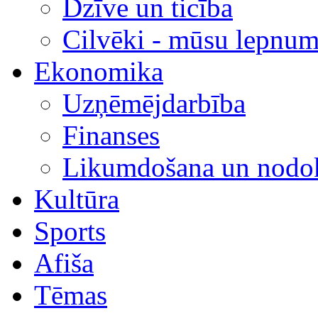
Dzīve un ticība
Cilvēki - mūsu lepnum
Ekonomika
Uzņēmējdarbība
Finanses
Likumdošana un nodok
Kultūra
Sports
Afiša
Tēmas