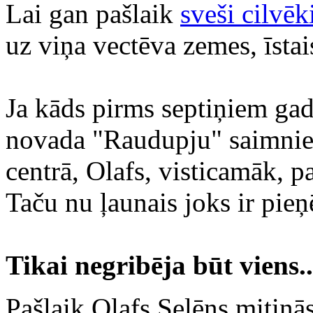
Lai gan pašlaik
sveši cilvēki
uz viņa vectēva zemes, īstais
Ja kāds pirms septiņiem gad
novada "Raudupju" saimniek
centrā, Olafs, visticamāk, p
Taču nu ļaunais joks ir pieņ
Tikai negribēja būt viens..
Pašlaik Olafs Selēns mitinā