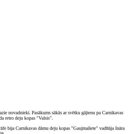
mazie novadnieki. Pasākums sākās ar svētku gājienu pa Carnikavas
a retro deju kopas "Valsis".
grāfe bija Carnikavas dāmu deju kopas "Gaujmaliete" vadītāja Ināra
lē.