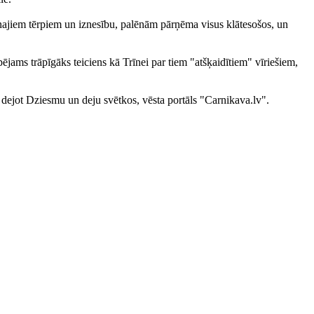
šņajiem tērpiem un iznesību, palēnām pārņēma visus klātesošos, un
jams trāpīgāks teiciens kā Trīnei par tiem "atšķaidītiem" vīriešiem,
 dejot Dziesmu un deju svētkos, vēsta portāls "Carnikava.lv".