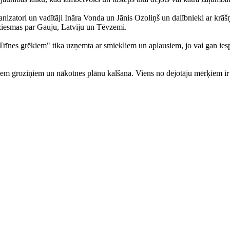
nizatori un vadītāji Ināra Vonda un Jānis Ozoliņš un dalībnieki ar krā
ziesmas par Gauju, Latviju un Tēvzemi.
īnes grēkiem" tika uzņemta ar smiekliem un aplausiem, jo vai gan iespē
jiem groziņiem un nākotnes plānu kalšana. Viens no dejotāju mērķiem ir