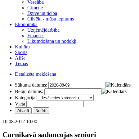
Veselība
Ģimene
Dzīve un ticība
Cilvēki - mūsu lepnums
Ekonomika
Uzņēmējdarbība
Finanses
Likumdošana un nodokļi
Kultūra
Sports
Afiša
Tēmas
Detalizēta meklēšana
Sākuma datums:
Beigu datums:
Kategorija
Vieta
10.08.2012 10:00
Carnikavā sadancojas seniori