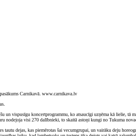
 pasākums Carnikavā.
www.carnikava.lv
as.
ašu un vispusīgu koncertprogrammu, ko atsaucīgi uzņēma kā lielie, tā 
ru nodejoja visi 270 dalībnieki, to skaitā astoņi kungi no Tukuma novad
les tautu dejas, kas piemērotas šai vecumgrupai, un vairāku deju horeo
unības laiku, kad lambetvoks un tusteps tika dejots vai katrā zaļumbal