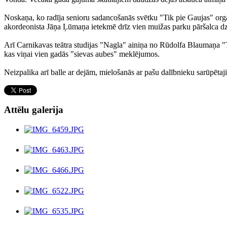
Noskaņa, ko radīja senioru sadancošanās svētku "Tik pie Gaujas" orga
akordeonista Jāņa Ļūmaņa ietekmē drīz vien muižas parku pāršalca d
Arī Carnikavas teātra studijas "Nagla" ainiņa no Rūdolfa Blaumaņa "Tr
kas viņai vien gadās "sievas aubes" meklējumos.
Neizpalika arī balle ar dejām, mielošanās ar pašu dalībnieku sarūpēta
Attēlu galerija