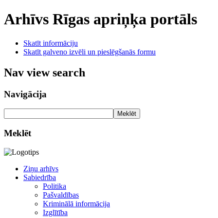
Arhīvs
Rīgas apriņķa portāls
Skatīt informāciju
Skatīt galveno izvēli un pieslēgšanās formu
Nav view search
Navigācija
Meklēt
Meklēt
Ziņu arhīvs
Sabiedrība
Politika
Pašvaldības
Kriminālā informācija
Izglītība