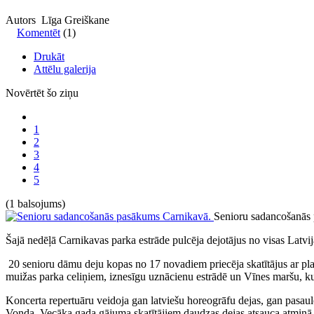
Autors Līga Greiškane
Komentēt
(1)
Drukāt
Attēlu galerija
Novērtēt šo ziņu
1
2
3
4
5
(1 balsojums)
Senioru sadancošanās
Šajā nedēļā Carnikavas parka estrāde pulcēja dejotājus no visas Latvij
20 senioru dāmu deju kopas no 17 novadiem priecēja skatītājus ar pl
muižas parka celiņiem, iznesīgu uznācienu estrādē un Vīnes maršu, ku
Koncerta repertuāru veidoja gan latviešu horeogrāfu dejas, gan pasau
Vonda. Vecāka gada gājuma skatītājiem daudzas dejas atsauca atmiņā ja