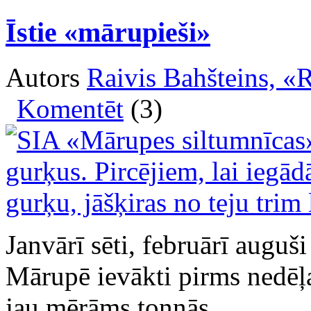
Īstie «mārupieši»
Autors
Raivis Bahšteins, «
Komentēt
(3)
Janvārī sēti, februārī auguš
Mārupē ievākti pirms nedēļa
jau mērāms tonnās.