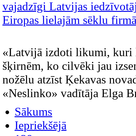
«Latvijā izdoti likumi, kuri
šķirnēm, ko cilvēki jau izse
nožēlu atzīst Ķekavas nova
«Neslinko» vadītāja Elga B
Sākums
Iepriekšējā