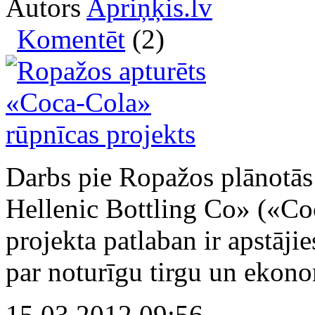
Autors
Apriņķis.lv
Komentēt
(2)
Darbs pie Ropažos plānotās
Hellenic Bottling Co» («C
projekta patlaban ir apstājie
par noturīgu tirgu un eko
15.03.2012 09:56