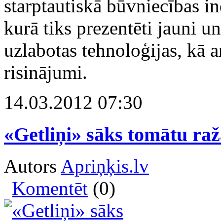
starptautiskā būvniecības in
kurā tiks prezentēti jauni u
uzlabotas tehnoloģijas, kā a
risinājumi.
14.03.2012 07:30
«Getliņi» sāks tomātu ra
Autors
Apriņķis.lv
Komentēt
(0)