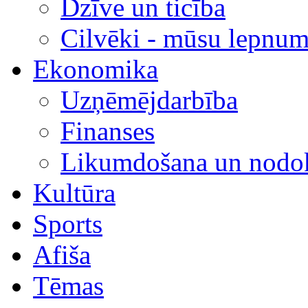
Dzīve un ticība
Cilvēki - mūsu lepnum
Ekonomika
Uzņēmējdarbība
Finanses
Likumdošana un nodok
Kultūra
Sports
Afiša
Tēmas