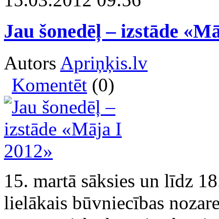
Jau šonedēļ – izstāde «Mā
Autors
Apriņķis.lv
Komentēt
(0)
15. martā sāksies un līdz 1
lielākais būvniecības nozar