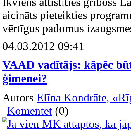
Ikviens attīstīties gribošs
aicināts pieteikties progra
vērtīgus padomus izaugsmes
04.03.2012 09:41
VAAD vadītājs: kāpēc būt
ģimenei?
Autors
Elīna Kondrāte, «Rī
Komentēt
(0)