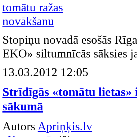
Stopiņu novadā esošās Rīga
EKO» siltumnīcās sāksies j
13.03.2012 12:05
Strīdīgās «tomātu lietas» 
sākumā
Autors
Apriņķis.lv