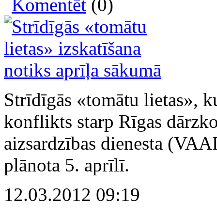
Komentēt
(0)
Strīdīgās «tomātu lietas», ku
konflikts starp Rīgas dārzk
aizsardzības dienesta (VAAD
plānota 5. aprīlī.
12.03.2012 09:19