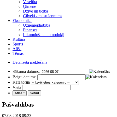
Veselība
Ģimene
Dzīve un ticība
Cilvēki - mūsu lepnums
Ekonomika
Uzņēmējdarbība
Finanses
Likumdošana un nodokļi
Kultūra
Sports
Afiša
Tēmas
Detalizēta meklēšana
Sākuma datums:
Beigu datums:
Kategorija
Vieta
Pašvaldības
07.08.2018 09:23