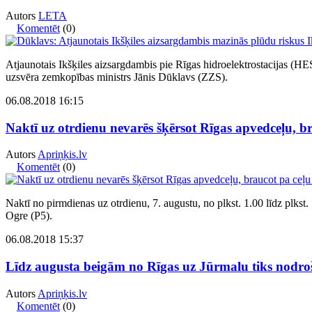
Autors
LETA
Komentēt
(0)
Atjaunotais Ikšķiles aizsargdambis pie Rīgas hidroelektrostacijas (H
uzsvēra zemkopības ministrs Jānis Dūklavs (ZZS).
06.08.2018 16:15
Naktī uz otrdienu nevarēs šķērsot Rīgas apvedceļu, 
Autors
Apriņķis.lv
Komentēt
(0)
Naktī no pirmdienas uz otrdienu, 7. augustu, no plkst. 1.00 līdz plks
Ogre (P5).
06.08.2018 15:37
Līdz augusta beigām no Rīgas uz Jūrmalu tiks nodroš
Autors
Apriņķis.lv
Komentēt
(0)