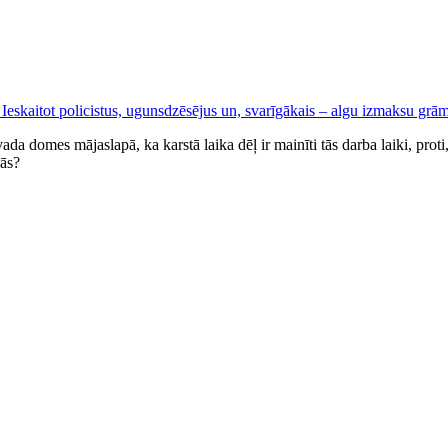
domes mājaslapā, ka karstā laika dēļ ir mainīti tās darba laiki, proti,
bās?