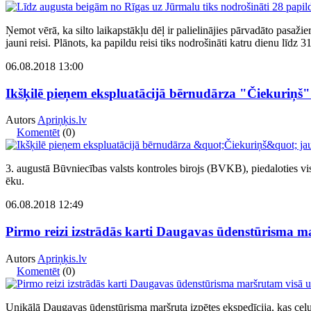
Ņemot vērā, ka silto laikapstākļu dēļ ir palielinājies pārvadāto pasa
jauni reisi. Plānots, ka papildu reisi tiks nodrošināti katru dienu līdz 
06.08.2018 13:00
Ikšķilē pieņem ekspluatācijā bērnudārza "Čiekuriņš
Autors
Apriņķis.lv
Komentēt
(0)
3. augustā Būvniecības valsts kontroles birojs (BVKB), piedaloties vi
ēku.
06.08.2018 12:49
Pirmo reizi izstrādās karti Daugavas ūdenstūrisma 
Autors
Apriņķis.lv
Komentēt
(0)
Unikālā Daugavas ūdenstūrisma maršruta izpētes ekspedīcija, kas ceļu p