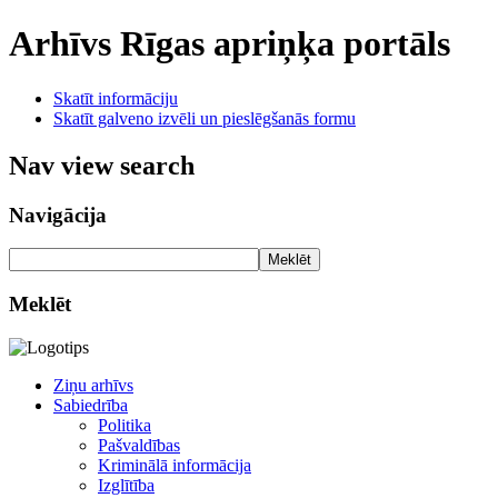
Arhīvs
Rīgas apriņķa portāls
Skatīt informāciju
Skatīt galveno izvēli un pieslēgšanās formu
Nav view search
Navigācija
Meklēt
Meklēt
Ziņu arhīvs
Sabiedrība
Politika
Pašvaldības
Kriminālā informācija
Izglītība