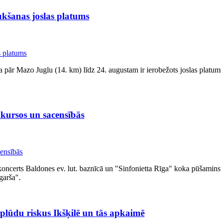
ukšanas joslas platums
ār Mazo Juglu (14. km) līdz 24. augustam ir ierobežots joslas platums, u
nkursos un sacensībās
oncerts Baldones ev. lut. baznīcā un "Sinfonietta Rīga" koka pūšamin
garša".
plūdu riskus Ikšķilē un tās apkaimē