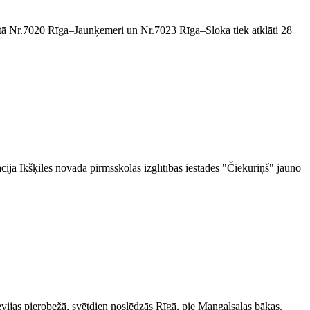
ršrutā Nr.7020 Rīga–Jaunķemeri un Nr.7023 Rīga–Sloka tiek atklāti 28
cijā Ikšķiles novada pirmsskolas izglītības iestādes "Čiekuriņš" jauno
ievijas pierobežā, svētdien noslēdzās Rīgā, pie Mangaļsalas bākas.