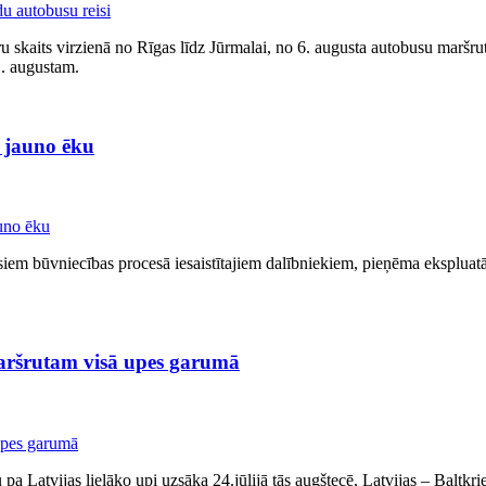
žieru skaits virzienā no Rīgas līdz Jūrmalai, no 6. augusta autobusu ma
31. augustam.
" jauno ēku
siem būvniecības procesā iesaistītajiem dalībniekiem, pieņēma ekspluatā
maršrutam visā upes garumā
a Latvijas lielāko upi uzsāka 24.jūlijā tās augštecē, Latvijas – Baltkr