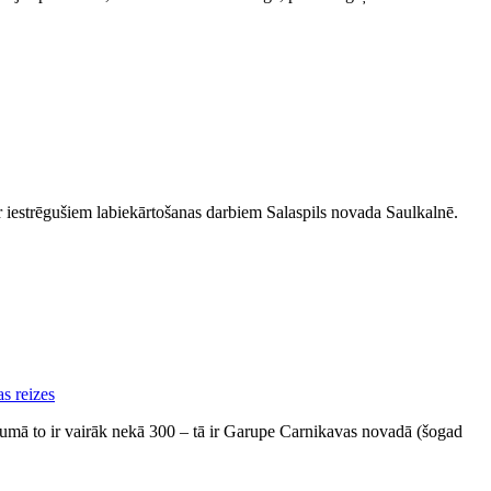
r iestrēgušiem labiekārtošanas darbiem Salaspils novada Saulkalnē.
sākumā to ir vairāk nekā 300 – tā ir Garupe Carnikavas novadā (šogad