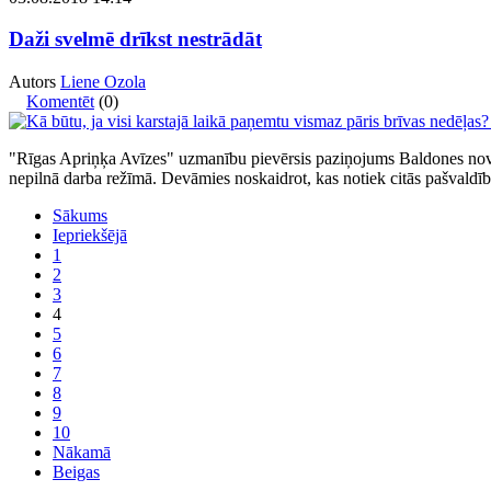
Daži svelmē drīkst nestrādāt
Autors
Liene Ozola
Komentēt
(0)
"Rīgas Apriņķa Avīzes" uzmanību pievērsis paziņojums Baldones novada 
nepilnā darba režīmā. Devāmies noskaidrot, kas notiek citās pašvaldī
Sākums
Iepriekšējā
1
2
3
4
5
6
7
8
9
10
Nākamā
Beigas