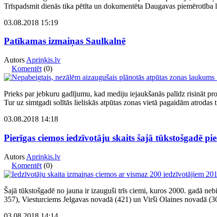
Trīspadsmit dienās tika pētīta un dokumentēta Daugavas piemērotība
03.08.2018 15:19
Patīkamas izmaiņas Saulkalnē
Autors
Apriņķis.lv
Komentēt
(0)
Prieks par jebkuru gadījumu, kad mediju iejaukšanās palīdz risināt pr
Tur uz simtgadi solītās lieliskās atpūtas zonas vietā pagaidām atrodas
03.08.2018 14:18
Pierīgas ciemos iedzīvotāju skaits šajā tūkstošgadē pi
Autors
Apriņķis.lv
Komentēt
(0)
Šajā tūkstošgadē no jauna ir izauguši trīs ciemi, kuros 2000. gadā ne
357), Viesturciems Jelgavas novadā (421) un Virši Olaines novadā (3
03.08.2018 14:14