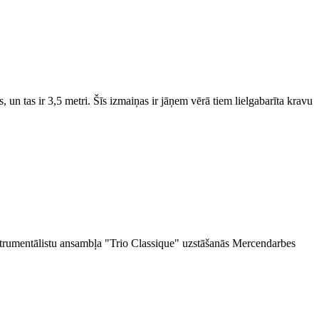
n tas ir 3,5 metri. Šīs izmaiņas ir jāņem vērā tiem lielgabarīta kravu
strumentālistu ansambļa "Trio Classique" uzstāšanās Mercendarbes