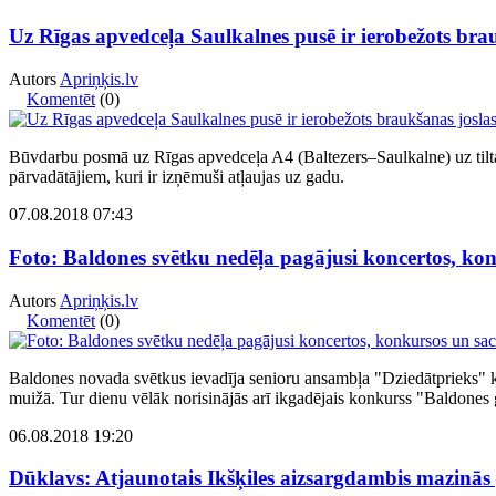
Uz Rīgas apvedceļa Saulkalnes pusē ir ierobežots bra
Autors
Apriņķis.lv
Komentēt
(0)
Būvdarbu posmā uz Rīgas apvedceļa A4 (Baltezers–Saulkalne) uz tilta p
pārvadātājiem, kuri ir izņēmuši atļaujas uz gadu.
07.08.2018 07:43
Foto: Baldones svētku nedēļa pagājusi koncertos, ko
Autors
Apriņķis.lv
Komentēt
(0)
Baldones novada svētkus ievadīja senioru ansambļa "Dziedātprieks" k
muižā. Tur dienu vēlāk norisinājās arī ikgadējais konkurss "Baldones 
06.08.2018 19:20
Dūklavs: Atjaunotais Ikšķiles aizsargdambis mazinās 