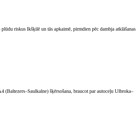
 plūdu riskus Ikšķilē un tās apkaimē, pirmdien pēc dambja atklāšanas
a A4 (Baltezers–Saulkalne) šķērsošana, braucot par autoceļu Ulbroka–