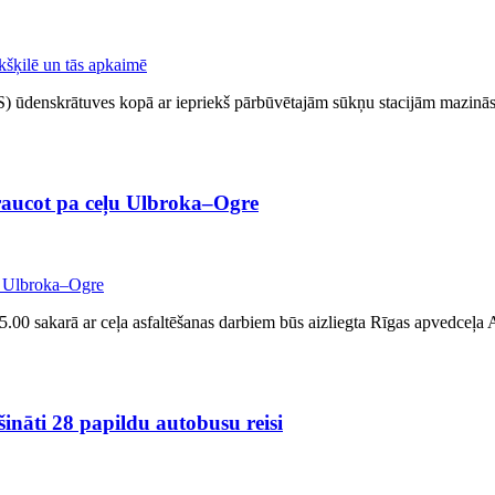
ES) ūdenskrātuves kopā ar iepriekš pārbūvētajām sūkņu stacijām mazinās
braucot pa ceļu Ulbroka–Ogre
t. 5.00 sakarā ar ceļa asfaltēšanas darbiem būs aizliegta Rīgas apvedceļ
ināti 28 papildu autobusu reisi