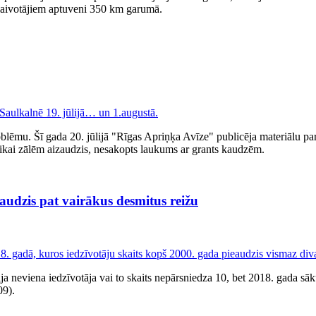
 laivotājiem aptuveni 350 km garumā.
oblēmu. Šī gada 20. jūlijā "Rīgas Apriņķa Avīze" publicēja materiālu pa
 tikai zālēm aizaudzis, nesakopts laukums ar grants kaudzēm.
eaudzis pat vairākus desmitus reižu
bija neviena iedzīvotāja vai to skaits nepārsniedza 10, bet 2018. gada 
09).