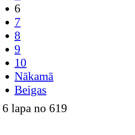
6
7
8
9
10
Nākamā
Beigas
6 lapa no 619