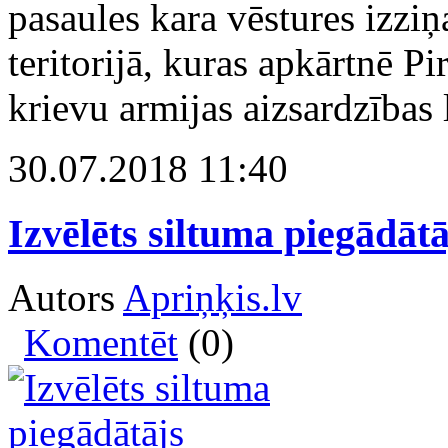
pasaules kara vēstures izziņ
teritorijā, kuras apkārtnē P
krievu armijas aizsardzības l
30.07.2018 11:40
Izvēlēts siltuma piegādāt
Autors
Apriņķis.lv
Komentēt
(0)