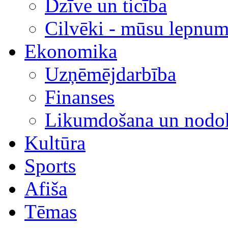
Dzīve un ticība
Cilvēki - mūsu lepnum
Ekonomika
Uzņēmējdarbība
Finanses
Likumdošana un nodok
Kultūra
Sports
Afiša
Tēmas