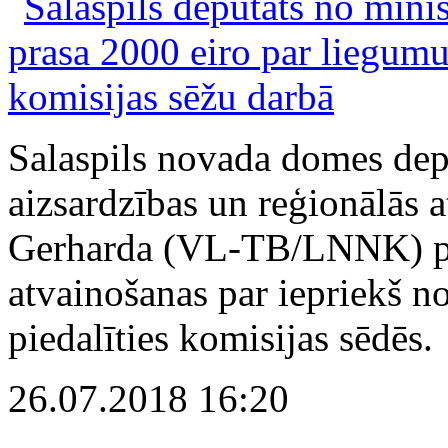
Salaspils novada domes depu
aizsardzības un reģionālās a
Gerharda (VL-TB/LNNK) pr
atvainošanas par iepriekš n
piedalīties komisijas sēdēs.
26.07.2018 16:20