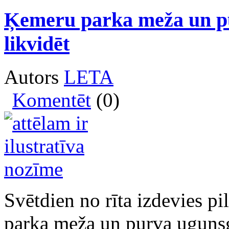
Ķemeru parka meža un pu
likvidēt
Autors
LETA
Komentēt
(0)
Svētdien no rīta izdevies p
parka meža un purva ugunsg