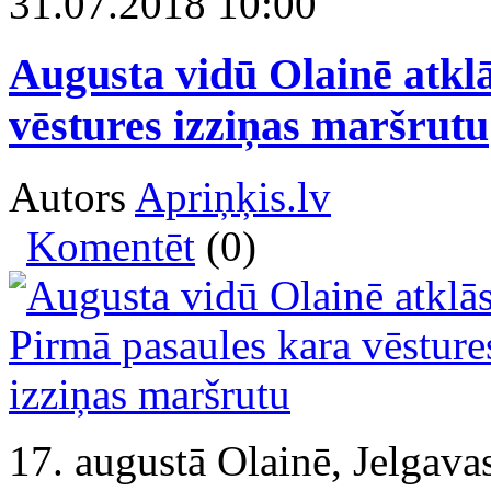
31.07.2018 10:00
Augusta vidū Olainē atkl
vēstures izziņas maršrutu
Autors
Apriņķis.lv
Komentēt
(0)
17. augustā Olainē, Jelgavas 