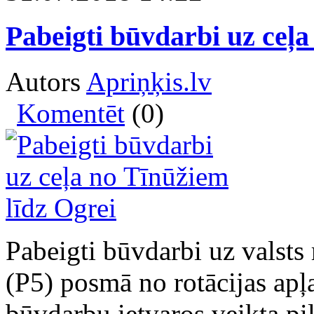
Pabeigti būvdarbi uz ceļa
Autors
Apriņķis.lv
Komentēt
(0)
Pabeigti būvdarbi uz valsts
(P5) posmā no rotācijas apļ
būvdarbu ietvaros veikta pi