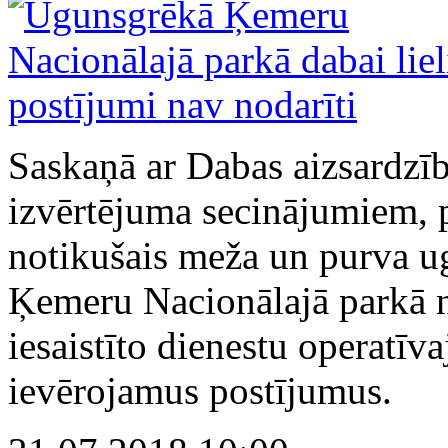
Saskaņā ar Dabas aizsardzī
izvērtējuma secinājumiem, 
notikušais meža un purva 
Ķemeru Nacionālajā parkā na
iesaistīto dienestu operatīva
ievērojamus postījumus.