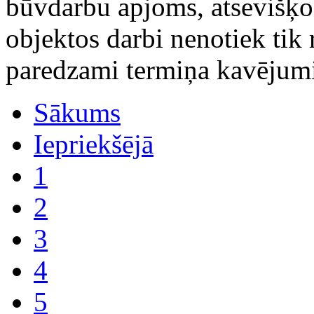
būvdarbu apjoms, atsevišķo
objektos darbi nenotiek tik r
paredzami termiņa kavējum
Sākums
Iepriekšējā
1
2
3
4
5