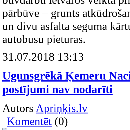
pārbūve – grunts atkūdrošana
un divu asfalta seguma kārtu
autobusu pieturas.
31.07.2018 13:13
Ugunsgrēkā Ķemeru Nacion
postījumi nav nodarīti
Autors
Apriņķis.lv
Komentēt
(0)