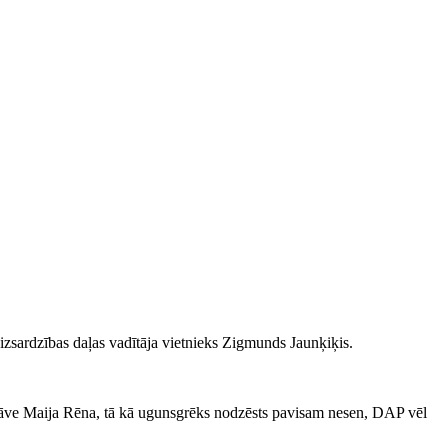
izsardzības daļas vadītāja vietnieks Zigmunds Jaunķiķis.
tāve Maija Rēna, tā kā ugunsgrēks nodzēsts pavisam nesen, DAP vēl