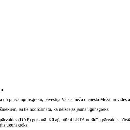
om
ža un purva ugunsgrēku, pavēstīja Valsts meža dienesta Meža un vides a
niekiem, lai tie nodrošinātu, ka neizceļas jauns ugunsgrēks.
s pārvaldes (DAP) personā. Kā aģentūrai LETA norādīja pārvaldes pārs
rījis ugunsgrēks.