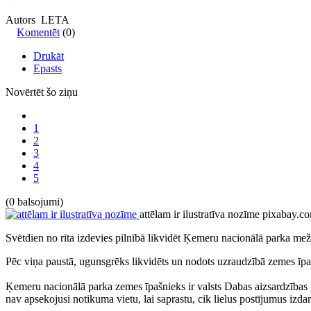
Autors LETA
Komentēt
(0)
Drukāt
Epasts
Novērtēt šo ziņu
1
2
3
4
5
(0 balsojumi)
attēlam ir ilustratīva nozīme
pixabay.c
Svētdien no rīta izdevies pilnībā likvidēt Ķemeru nacionālā parka me
Pēc viņa paustā, ugunsgrēks likvidēts un nodots uzraudzībā zemes īpaš
Ķemeru nacionālā parka zemes īpašnieks ir valsts Dabas aizsardzība
nav apsekojusi notikuma vietu, lai saprastu, cik lielus postījumus izda