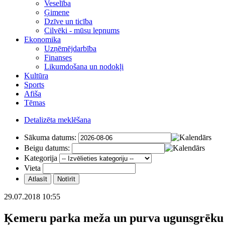
Veselība
Ģimene
Dzīve un ticība
Cilvēki - mūsu lepnums
Ekonomika
Uzņēmējdarbība
Finanses
Likumdošana un nodokļi
Kultūra
Sports
Afiša
Tēmas
Detalizēta meklēšana
Sākuma datums:
Beigu datums:
Kategorija
Vieta
29.07.2018 10:55
Ķemeru parka meža un purva ugunsgrēku i