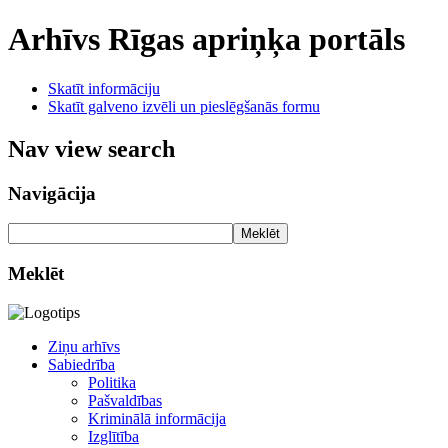
Arhīvs
Rīgas apriņķa portāls
Skatīt informāciju
Skatīt galveno izvēli un pieslēgšanās formu
Nav view search
Navigācija
Meklēt
Meklēt
Ziņu arhīvs
Sabiedrība
Politika
Pašvaldības
Kriminālā informācija
Izglītība