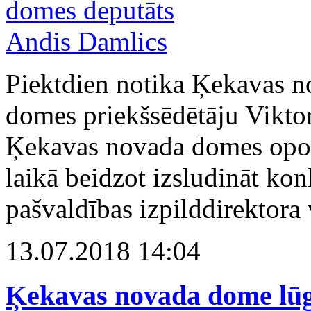
Piektdien notika Ķekavas n
domes priekšsēdētāju Viktori
Ķekavas novada domes opozī
laikā beidzot izsludināt k
pašvaldības izpilddirektora
13.07.2018 14:04
Ķekavas novada dome lū