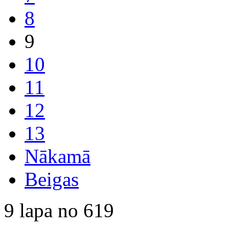
8
9
10
11
12
13
Nākamā
Beigas
9 lapa no 619