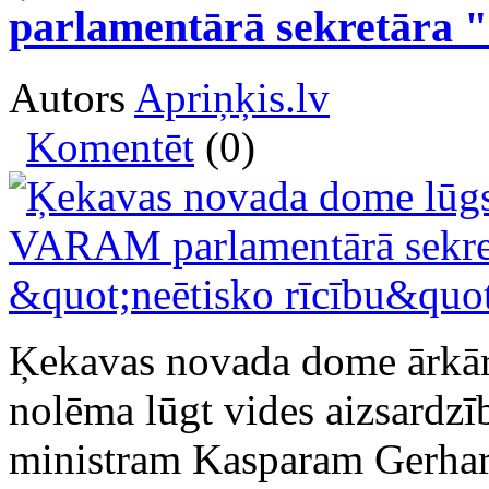
parlamentārā sekretāra "
Autors
Apriņķis.lv
Komentēt
(0)
Ķekavas novada dome ārkārt
nolēma lūgt vides aizsardzīb
ministram Kasparam Gerhar