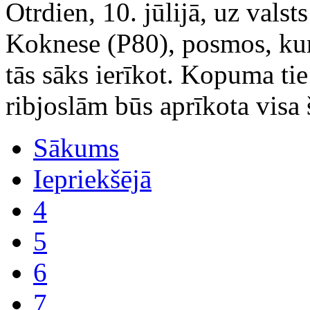
Otrdien, 10. jūlijā, uz vals
Koknese (P80), posmos, kuro
tās sāks ierīkot. Kopuma tie
ribjoslām būs aprīkota visa 
Sākums
Iepriekšējā
4
5
6
7