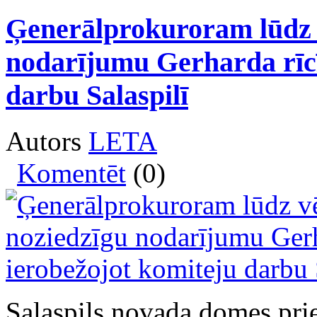
Ģenerālprokuroram lūdz 
nodarījumu Gerharda rīcī
darbu Salaspilī
Autors
LETA
Komentēt
(0)
Salaspils novada domes pri