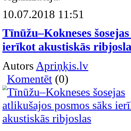
10.07.2018 11:51
Tīnūžu–Kokneses šosejas 
ierīkot akustiskās ribjosl
Autors
Apriņķis.lv
Komentēt
(0)