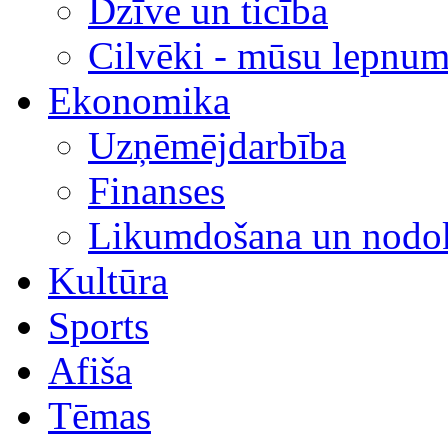
Dzīve un ticība
Cilvēki - mūsu lepnum
Ekonomika
Uzņēmējdarbība
Finanses
Likumdošana un nodok
Kultūra
Sports
Afiša
Tēmas