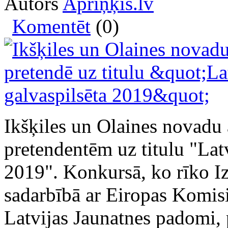
Autors
Apriņķis.lv
Komentēt
(0)
Ikšķiles un Olaines novadu 
pretendentēm uz titulu "Latv
2019". Konkursā, ko rīko Izg
sadarbībā ar Eiropas Komisi
Latvijas Jaunatnes padomi, p