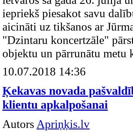
iepriekš piesakot savu dalīb
aicināti uz tikšanos ar Jūr
"Dzintaru koncertzāle" pārst
objektu un pārrunātu metu k
10.07.2018 14:36
Ķekavas novada pašvaldīb
klientu apkalpošanai
Autors
Apriņķis.lv