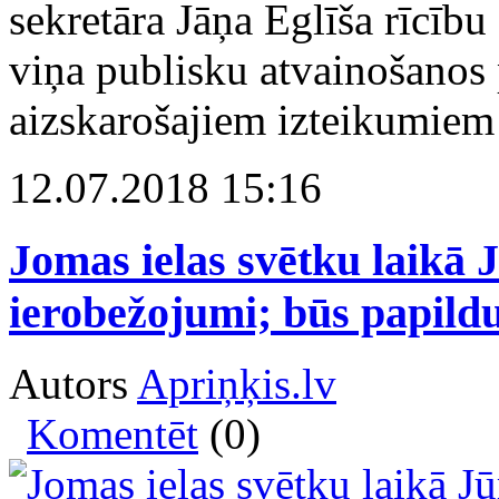
sekretāra Jāņa Eglīša rīcību
viņa publisku atvainošanos
aizskarošajiem izteikumiem 
12.07.2018 15:16
Jomas ielas svētku laikā 
ierobežojumi; būs papildu 
Autors
Apriņķis.lv
Komentēt
(0)