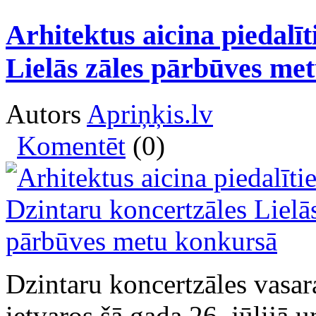
Arhitektus aicina piedalī
Lielās zāles pārbūves me
Autors
Apriņķis.lv
Komentēt
(0)
Dzintaru koncertzāles vasa
ietvaros šā gada 26. jūlijā u