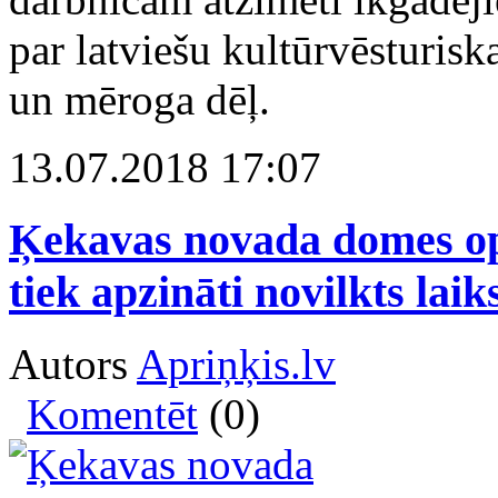
par latviešu kultūrvēsturisk
un mēroga dēļ.
13.07.2018 17:07
Ķekavas novada domes opo
tiek apzināti novilkts laik
Autors
Apriņķis.lv
Komentēt
(0)