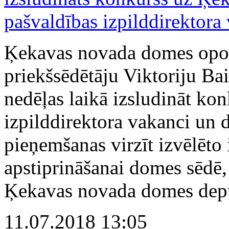
Ķekavas novada domes opozī
priekšsēdētāju Viktoriju Bair
nedēļas laikā izsludināt ko
izpilddirektora vakanci un
pieņemšanas virzīt izvēlēto
apstiprināšanai domes sēdē
Ķekavas novada domes deput
11.07.2018 13:05