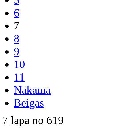
6
7
8
9
10
11
Nākamā
Beigas
7 lapa no 619