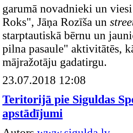
garumā novadnieki un viesi 
Roks", Jāņa Rozīša un
stree
starptautiskā bērnu un jaun
pilna pasaule" aktivitātēs, 
mājražotāju gadatirgu.
23.07.2018 12:08
Teritorijā pie Siguldas Sp
apstādījumi
Autors
www.sigulda.lv