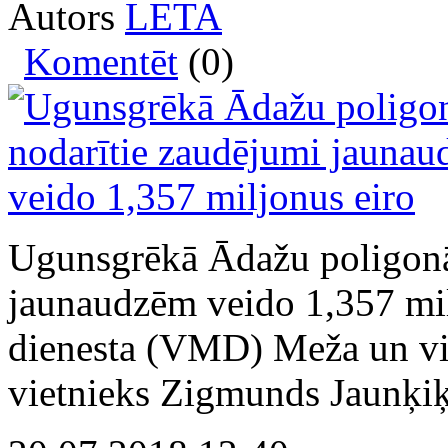
Autors
LETA
Komentēt
(0)
Ugunsgrēkā Ādažu poligonā
jaunaudzēm veido 1,357 milj
dienesta (VMD) Meža un vid
vietnieks Zigmunds Jaunķiķ