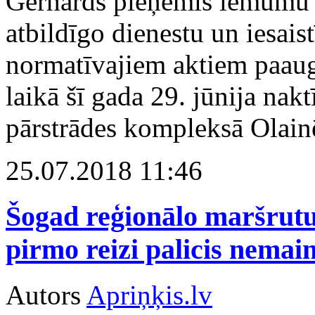
Gerhards pieņēmis lēmumu i
atbildīgo dienestu un iesaist
normatīvajiem aktiem paaug
laikā šī gada 29. jūnija na
pārstrādes kompleksā Olain
25.07.2018 11:46
Šogad reģionālo maršrutu
pirmo reizi palicis nemai
Autors
Apriņķis.lv