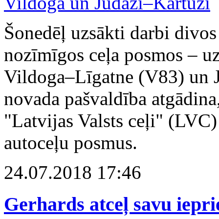
Šonedēļ uzsākti darbi divos
nozīmīgos ceļa posmos – uz
Vildoga–Līgatne (V83) un J
novada pašvaldība atgādina,
"Latvijas Valsts ceļi" (LVC)
autoceļu posmus.
24.07.2018 17:46
Gerhards atceļ savu iepr