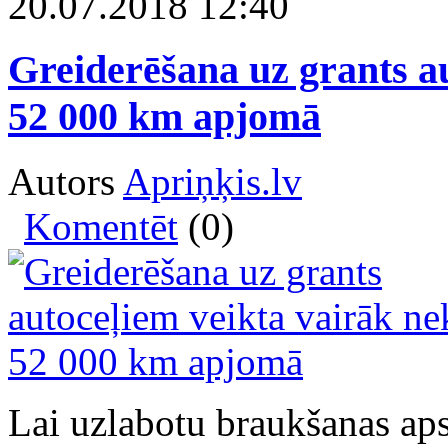
20.07.2018 12:40
Greiderēšana uz grants a
52 000 km apjomā
Autors
Apriņķis.lv
Komentēt
(0)
Lai uzlabotu braukšanas aps