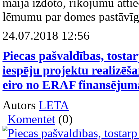
maijā izdoto, rīkojumu att
lēmumu par domes pastāvīg
24.07.2018 12:56
Piecas pašvaldības, tosta
iespēju projektu realizēša
eiro no ERAF finansējum
Autors
LETA
Komentēt
(0)