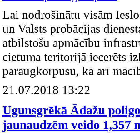
Lai nodrošinātu visām Iesl
un Valsts probācijas diene
atbilstošu apmācību infrastr
cietuma teritorijā iecerēts i
paraugkorpusu, kā arī mācīb
21.07.2018 13:22
Ugunsgrēkā Ādažu poligo
jaunaudzēm veido 1,357 m