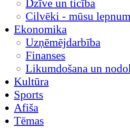
Dzīve un ticība
Cilvēki - mūsu lepnum
Ekonomika
Uzņēmējdarbība
Finanses
Likumdošana un nodok
Kultūra
Sports
Afiša
Tēmas