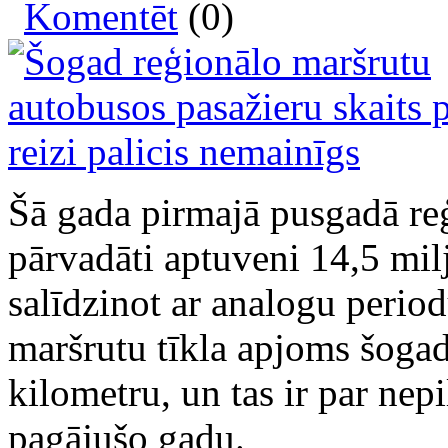
Komentēt
(0)
Šā gada pirmajā pusgadā re
pārvadāti aptuveni 14,5 milj
salīdzinot ar analogu perio
maršrutu tīkla apjoms šogad
kilometru, un tas ir par nep
pagājušo gadu.