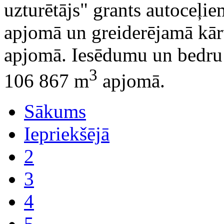
uzturētājs" grants autoceļi
apjomā un greiderējamā kār
apjomā. Iesēdumu un bedru 
3
106 867 m
apjomā.
Sākums
Iepriekšējā
2
3
4
5