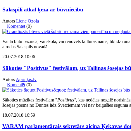
Salaspilī atkal ķeza ar būvniecību
Autors
Liene Ozola
Komentēt
(0)
Vai tā būtu baznīca, vai skola, vai renovēts kultūras nams, tiklīdz runa
atrodas Salaspils novadā.
20.07.2018 10:06
Sākoties "Positivus" festivālam, uz Tallinas šosejas b
Autors
Apriņķis.lv
Komentēt
(0)
Sākoties mūzikas festivālam "
Positivus",
kas nedēļas nogalē norisināsi
šosejas posmā no Duntes līdz Svētciemam vēl nav beigušies seguma a
18.07.2018 16:59
VARAM parlamentārais sekretārs aicina Ķekavas dome