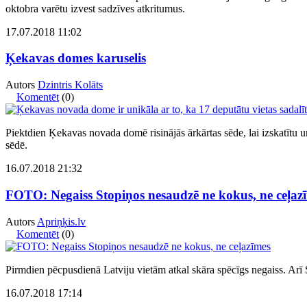
oktobra varētu izvest sadzīves atkritumus.
17.07.2018 11:02
Ķekavas domes karuselis
Autors
Dzintris Kolāts
Komentēt
(0)
Piektdien Ķekavas novada domē risinājās ārkārtas sēde, lai izskatītu
sēdē.
16.07.2018 21:32
FOTO: Negaiss Stopiņos nesaudzē ne kokus, ne ceļaz
Autors
Apriņķis.lv
Komentēt
(0)
Pirmdien pēcpusdienā Latviju vietām atkal skāra spēcīgs negaiss. Arī S
16.07.2018 17:14