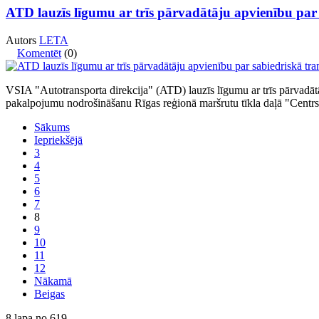
ATD lauzīs līgumu ar trīs pārvadātāju apvienību pa
Autors
LETA
Komentēt
(0)
VSIA "Autotransporta direkcija" (ATD) lauzīs līgumu ar trīs pārvadāt
pakalpojumu nodrošināšanu Rīgas reģionā maršrutu tīkla daļā "Centr
Sākums
Iepriekšējā
3
4
5
6
7
8
9
10
11
12
Nākamā
Beigas
8 lapa no 619