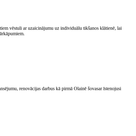
em vēstuli ar uzaicinājumu uz individuālu tikšanos klātienē, lai
 pārkāpumiem.
ansējumu, renovācijas darbus kā pirmā Olainē šovasar īstenojusi