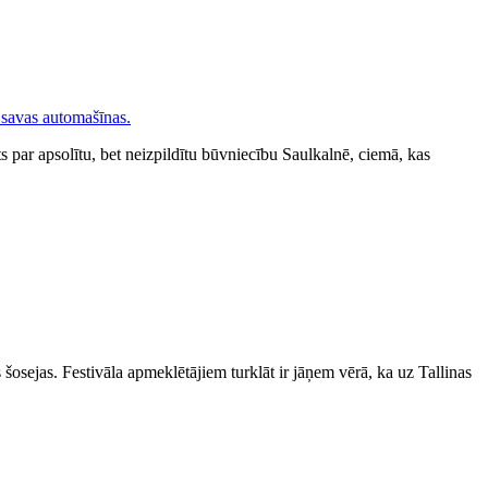
sts par apsolītu, bet neizpildītu būvniecību Saulkalnē, ciemā, kas
 šosejas. Festivāla apmeklētājiem turklāt ir jāņem vērā, ka uz Tallinas