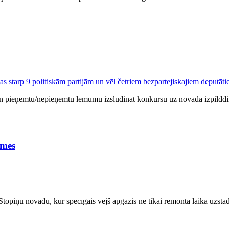
 un pieņemtu/nepieņemtu lēmumu izsludināt konkursu uz novada izpilddir
īmes
topiņu novadu, kur spēcīgais vējš apgāzis ne tikai remonta laikā uzstād