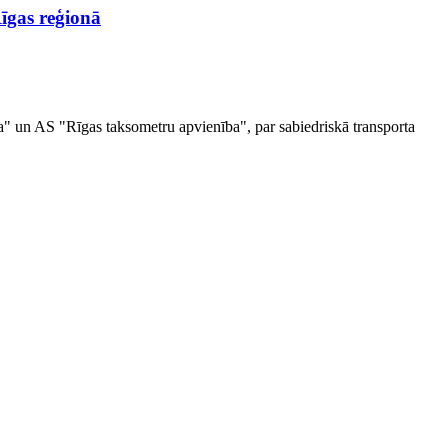
īgas reģionā
a" un AS "Rīgas taksometru apvienība", par sabiedriskā transporta