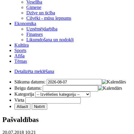
Veselība
Ģimene
Dzīve un ticība
Cilvēki - mūsu lepnums
Ekonomika
Uzņēmējdarbība
Finanses
Likumdošana un nodokļi
Kultūra
Sports
Afiša
Tēmas
Detalizēta meklēšana
Sākuma datums:
Beigu datums:
Kategorija
Vieta
Pašvaldības
20.07.2018 10:21