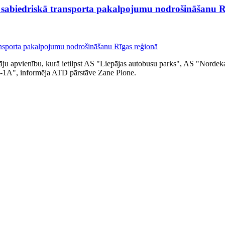
r sabiedriskā transporta pakalpojumu nodrošināšanu R
āju apvienību, kurā ietilpst AS "Liepājas autobusu parks", AS "Nordek
s-1A", informēja ATD pārstāve Zane Plone.