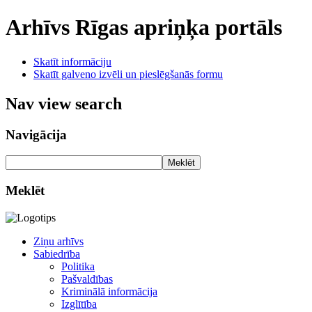
Arhīvs
Rīgas apriņķa portāls
Skatīt informāciju
Skatīt galveno izvēli un pieslēgšanās formu
Nav view search
Navigācija
Meklēt
Meklēt
Ziņu arhīvs
Sabiedrība
Politika
Pašvaldības
Kriminālā informācija
Izglītība