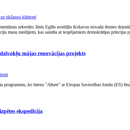
mentārais sekretārs Jānis Eglīts nosūtījis Ķekavas novada domes deputāti
ju masu medijiem, kas saistīta ar iespējamiem demokrātijas principu
zdzīvokļu mājas renovācijas projekts
sta programmu, ko īsteno "
Altum
" ar Eiropas Savienības fondu (ES) fin
zpētes ekspedīcija