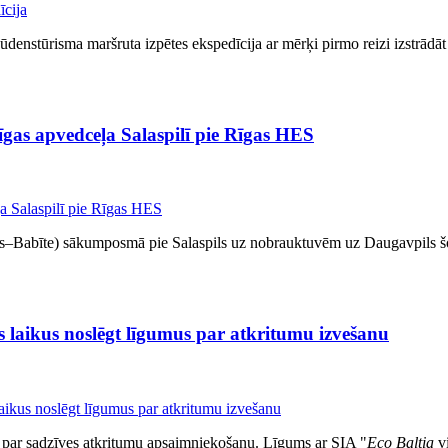
ūdenstūrisma maršruta izpētes ekspedīcija ar mērķi pirmo reizi izstrādāt
īgas apvedceļa Salaspilī pie Rīgas HES
s–Babīte) sākumposmā pie Salaspils uz nobrauktuvēm uz Daugavpils šos
s laikus noslēgt līgumus par atkritumu izvešanu
u par sadzīves atkritumu apsaimniekošanu. Līgums ar SIA "
Eco Baltia
vi