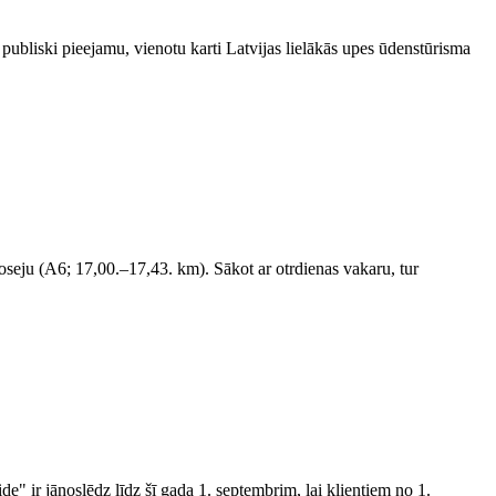
 publiski pieejamu, vienotu karti Latvijas lielākās upes ūdenstūrisma
eju (A6; 17,00.–17,43. km). Sākot ar otrdienas vakaru, tur
de" ir jānoslēdz līdz šī gada 1. septembrim, lai klientiem no 1.