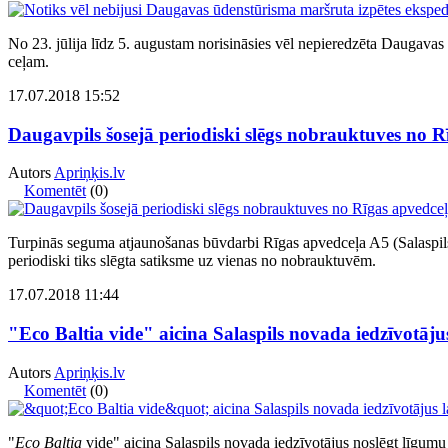
No 23. jūlija līdz 5. augustam norisināsies vēl nepieredzēta Daugavas 
ceļam.
17.07.2018 15:52
Daugavpils šosejā periodiski slēgs nobrauktuves no R
Autors
Apriņķis.lv
Komentēt
(0)
Turpinās seguma atjaunošanas būvdarbi Rīgas apvedceļa A5 (Salaspil
periodiski tiks slēgta satiksme uz vienas no nobrauktuvēm.
17.07.2018 11:44
"Eco Baltia vide" aicina Salaspils novada iedzīvotāju
Autors
Apriņķis.lv
Komentēt
(0)
"
Eco Baltia
vide" aicina Salaspils novada iedzīvotājus noslēgt līgum