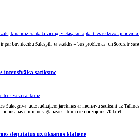
 ir par būvniecību Salaspilī, tā skaidrs ‒ būs problēmas, un šoreiz ir stā
ūs intensīvāka satiksme
es Salacgrīvā, autovadītājiem jārēķinās ar intensīvu satiksmi uz Tallinas
tjaunošanas darbi un saglabāsies ātruma ierobežojums 70 km/h.
s deputātus uz tikšanos klātienē