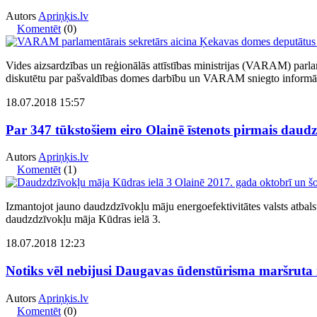
Autors
Apriņķis.lv
Komentēt
(0)
Vides aizsardzības un reģionālās attīstības ministrijas (VARAM) parla
diskutētu par pašvaldības domes darbību un VARAM sniegto informāci
18.07.2018 15:57
Par 347 tūkstošiem eiro Olainē īstenots pirmais daud
Autors
Apriņķis.lv
Komentēt
(1)
Izmantojot jauno daudzdzīvokļu māju energoefektivitātes valsts atbal
daudzdzīvokļu māja Kūdras ielā 3.
18.07.2018 12:23
Notiks vēl nebijusi Daugavas ūdenstūrisma maršruta i
Autors
Apriņķis.lv
Komentēt
(0)