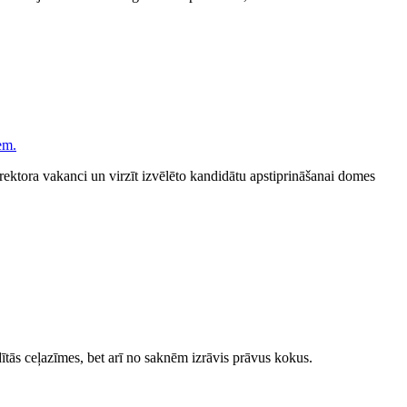
ektora vakanci un virzīt izvēlēto kandidātu apstiprināšanai domes
ītās ceļazīmes, bet arī no saknēm izrāvis prāvus kokus.