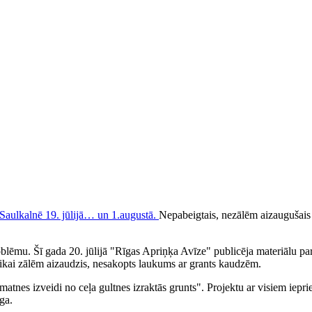
Nepabeigtais, nezālēm aizaugušais
oblēmu. Šī gada 20. jūlijā "Rīgas Apriņķa Avīze" publicēja materiālu pa
 tikai zālēm aizaudzis, nesakopts laukums ar grants kaudzēm.
matnes izveidi no ceļa gultnes izraktās grunts". Projektu ar visiem iep
ga.