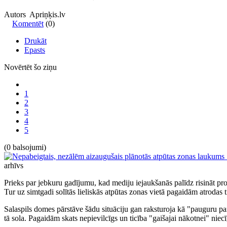
Autors Apriņķis.lv
Komentēt
(0)
Drukāt
Epasts
Novērtēt šo ziņu
1
2
3
4
5
(0 balsojumi)
arhīvs
Prieks par jebkuru gadījumu, kad mediju iejaukšanās palīdz risināt pr
Tur uz simtgadi solītās lieliskās atpūtas zonas vietā pagaidām atrodas
Salaspils domes pārstāve šādu situāciju gan raksturoja kā "pauguru pa
tā sola. Pagaidām skats nepievilcīgs un ticība "gaišajai nākotnei" niecī