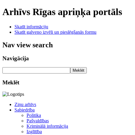
Arhīvs
Rīgas apriņķa portāls
Skatīt informāciju
Skatīt galveno izvēli un pieslēgšanās formu
Nav view search
Navigācija
Meklēt
Meklēt
Ziņu arhīvs
Sabiedrība
Politika
Pašvaldības
Kriminālā informācija
Izglītība