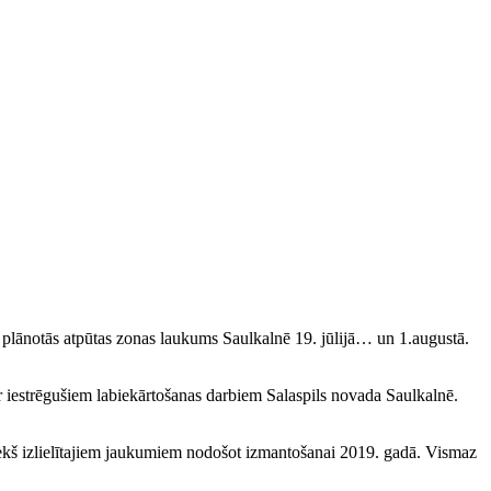
 plānotās atpūtas zonas laukums Saulkalnē 19. jūlijā… un 1.augustā.
r iestrēgušiem labiekārtošanas darbiem Salaspils novada Saulkalnē.
riekš izlielītajiem jaukumiem nodošot izmantošanai 2019. gadā. Vismaz