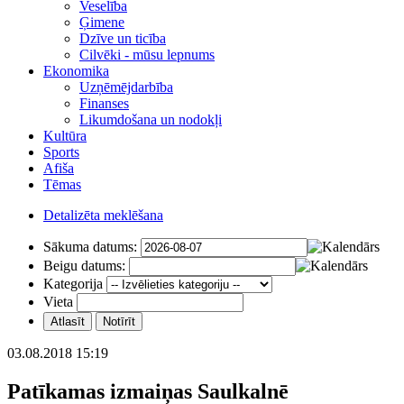
Veselība
Ģimene
Dzīve un ticība
Cilvēki - mūsu lepnums
Ekonomika
Uzņēmējdarbība
Finanses
Likumdošana un nodokļi
Kultūra
Sports
Afiša
Tēmas
Detalizēta meklēšana
Sākuma datums:
Beigu datums:
Kategorija
Vieta
03.08.2018 15:19
Patīkamas izmaiņas Saulkalnē