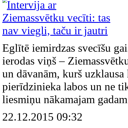
Eglītē iemirdzas svecīšu ga
ierodas viņš – Ziemassvētku
un dāvanām, kurš uzklausa k
pierīdzinieka labos un ne ti
liesmiņu nākamajam gadam
22.12.2015 09:32