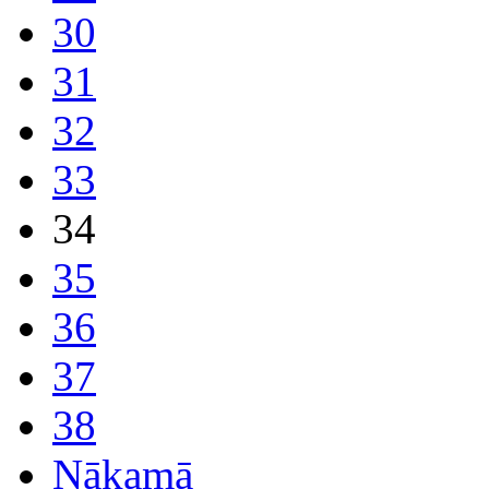
30
31
32
33
34
35
36
37
38
Nākamā