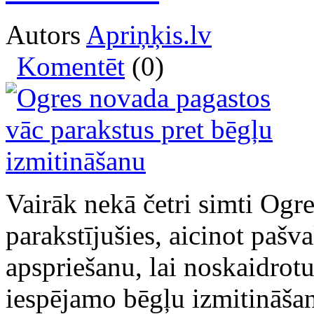
Autors
Apriņķis.lv
Komentēt
(0)
Vairāk nekā četri simti Ogr
parakstījušies, aicinot pašv
apspriešanu, lai noskaidrotu
iespējamo bēgļu izmitināšan