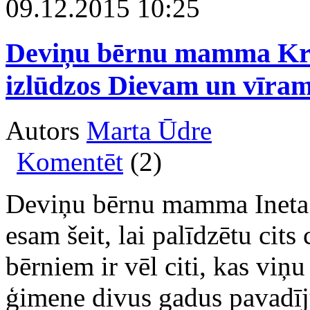
09.12.2015 10:25
Deviņu bērnu mamma Kri
izlūdzos Dievam un vīra
Autors
Marta Ūdre
Komentēt
(2)
Deviņu bērnu mamma Ineta S
esam šeit, lai palīdzētu cits
bērniem ir vēl citi, kas vi
ģimene divus gadus pavadīju