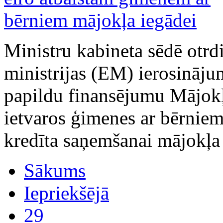
Ministru kabineta sēdē otrd
ministrijas (EM) ierosināju
papildu finansējumu Mājok
ietvaros ģimenes ar bērnie
kredīta saņemšanai mājokļa 
Sākums
Iepriekšējā
29