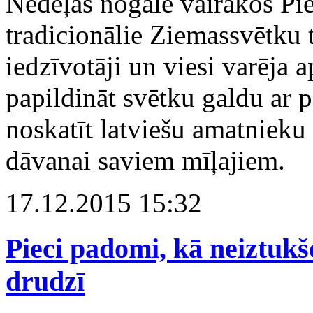
Nedēļas nogalē vairākos Pie
tradicionālie Ziemassvētku t
iedzīvotāji un viesi varēja 
papildināt svētku galdu ar 
noskatīt latviešu amatnieku
dāvanai saviem mīļajiem.
17.12.2015 15:32
Pieci padomi, kā neiztukš
drudzī