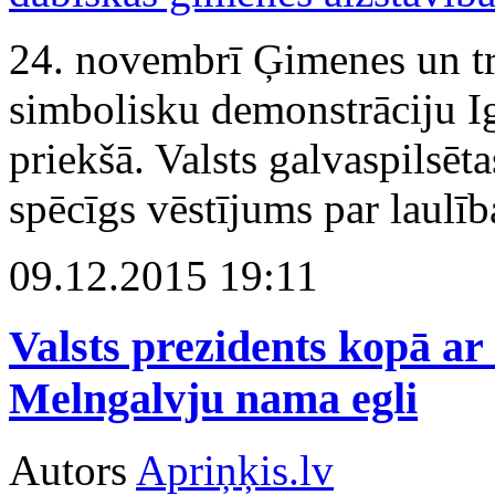
24. novembrī Ģimenes un tra
simbolisku demonstrāciju I
priekšā. Valsts galvaspilsēt
spēcīgs vēstījums par laul
09.12.2015 19:11
Valsts prezidents kopā ar
Melngalvju nama egli
Autors
Apriņķis.lv