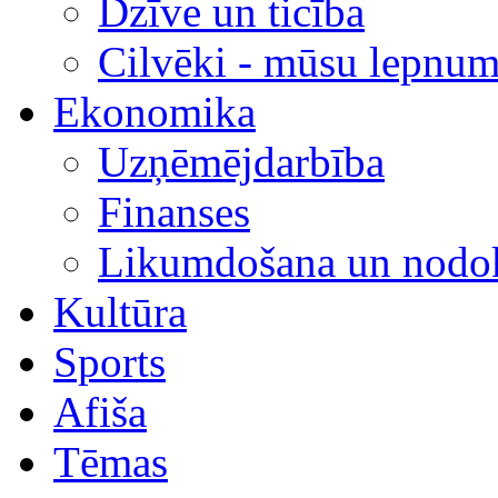
Dzīve un ticība
Cilvēki - mūsu lepnum
Ekonomika
Uzņēmējdarbība
Finanses
Likumdošana un nodok
Kultūra
Sports
Afiša
Tēmas