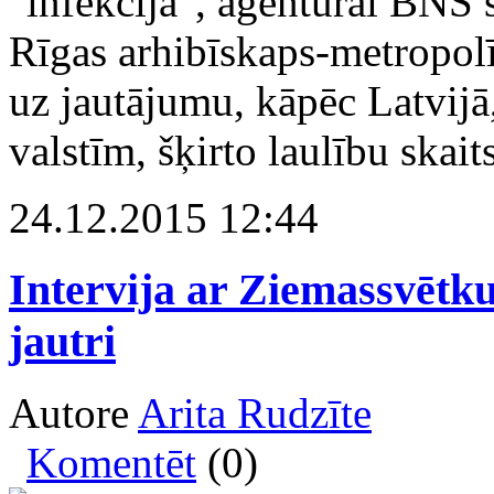
"infekcija", aģentūrai BNS
Rīgas arhibīskaps-metropolī
uz jautājumu, kāpēc Latvijā
valstīm, šķirto laulību skait
24.12.2015 12:44
Intervija ar Ziemassvētku v
jautri
Autore
Arita Rudzīte
Komentēt
(0)