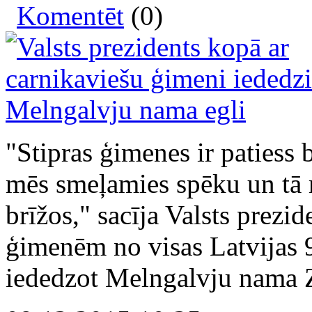
Komentēt
(0)
"Stipras ģimenes ir patiess b
mēs smeļamies spēku un tā 
brīžos," sacīja Valsts prez
ģimenēm no visas Latvijas 
iededzot Melngalvju nama Z