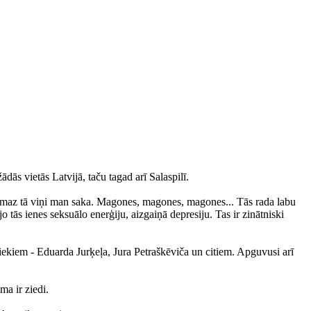
ās vietās Latvijā, taču tagad arī Salaspilī.
vismaz tā viņi man saka. Magones, magones, magones... Tās rada labu
 tās ienes seksuālo enerģiju, aizgaiņā depresiju. Tas ir zinātniski
ekiem - Eduarda Jurķeļa, Jura Petraškēviča un citiem. Apguvusi arī
ma ir ziedi.