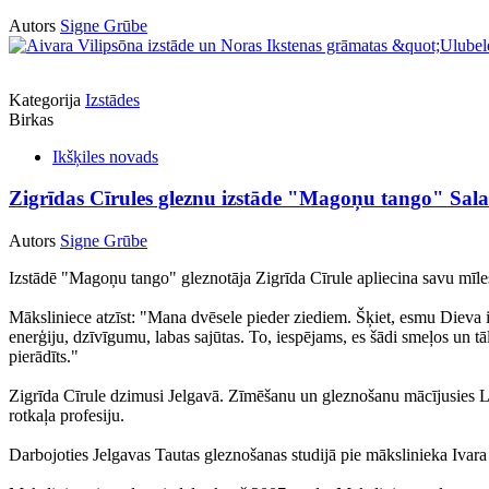
Autors
Signe Grūbe
Kategorija
Izstādes
Birkas
Ikšķiles novads
Zigrīdas Cīrules gleznu izstāde "Magoņu tango" Salas
Autors
Signe Grūbe
Izstādē "Magoņu tango" gleznotāja Zigrīda Cīrule apliecina savu mīlest
Māksliniece atzīst: "Mana dvēsele pieder ziediem. Šķiet, esmu Dieva 
enerģiju, dzīvīgumu, labas sajūtas. To, iespējams, es šādi smeļos un tā
pierādīts."
Zigrīda Cīrule dzimusi Jelgavā. Zīmēšanu un gleznošanu mācījusies La
rotkaļa profesiju.
Darbojoties Jelgavas Tautas gleznošanas studijā pie mākslinieka Ivara K