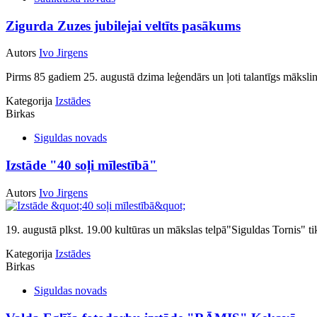
Zigurda Zuzes jubilejai veltīts pasākums
Autors
Ivo Jirgens
Pirms 85 gadiem 25. augustā dzima leģendārs un ļoti talantīgs mākslin
Kategorija
Izstādes
Birkas
Siguldas novads
Izstāde "40 soļi mīlestībā"
Autors
Ivo Jirgens
19. augustā plkst. 19.00 kultūras un mākslas telpā"Siguldas Tornis" tik
Kategorija
Izstādes
Birkas
Siguldas novads