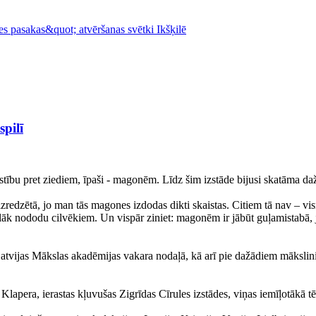
pilī
ību pret ziediem, īpaši - magonēm. Līdz šim izstāde bijusi skatāma dažād
izredzētā, jo man tās magones izdodas dikti skaistas. Citiem tā nav – 
lāk nododu cilvēkiem. Un vispār ziniet: magonēm ir jābūt guļamistabā, jo
tvijas Mākslas akadēmijas vakara nodaļā, kā arī pie dažādiem mākslini
lapera, ierastas kļuvušas Zigrīdas Cīrules izstādes, viņas iemīļotākā tē