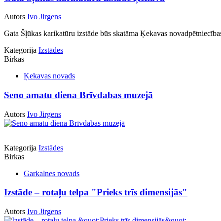
Autors
Ivo Jirgens
Gata Šļūkas karikatūru izstāde būs skatāma Ķekavas novadpētniecības
Kategorija
Izstādes
Birkas
Ķekavas novads
Seno amatu diena Brīvdabas muzejā
Autors
Ivo Jirgens
Kategorija
Izstādes
Birkas
Garkalnes novads
Izstāde – rotaļu telpa "Prieks trīs dimensijās"
Autors
Ivo Jirgens