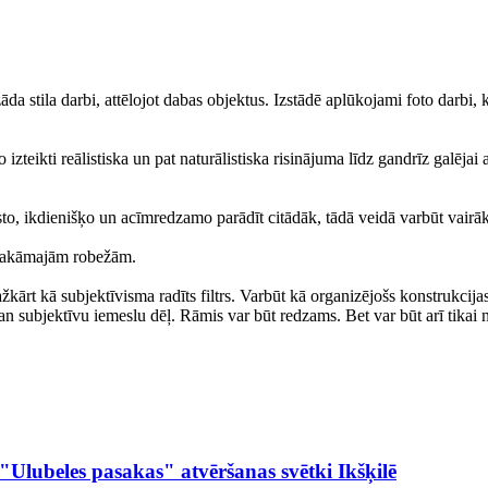
 stila darbi, attēlojot dabas objektus. Izstādē aplūkojami foto darbi, ko
teikti reālistiska un pat naturālistiska risinājuma līdz gandrīz galējai 
sto, ikdienišķo un acīmredzamo parādīt citādāk, tādā veidā varbūt vairāk 
osakāmajām robežām.
ārt kā subjektīvisma radīts filtrs. Varbūt kā organizējošs konstrukcija
an subjektīvu iemeslu dēļ. Rāmis var būt redzams. Bet var būt arī tikai
"Ulubeles pasakas" atvēršanas svētki Ikšķilē