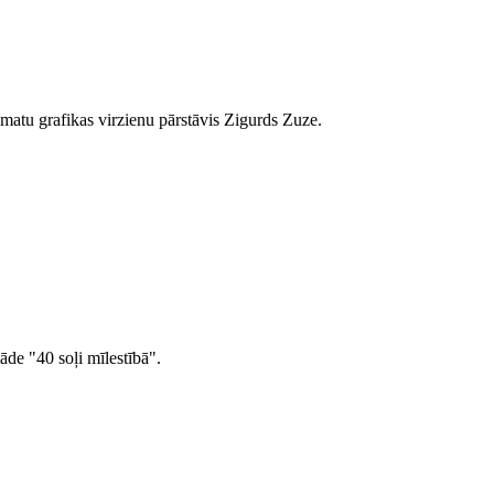
āmatu grafikas virzienu pārstāvis Zigurds Zuze.
āde "40 soļi mīlestībā".