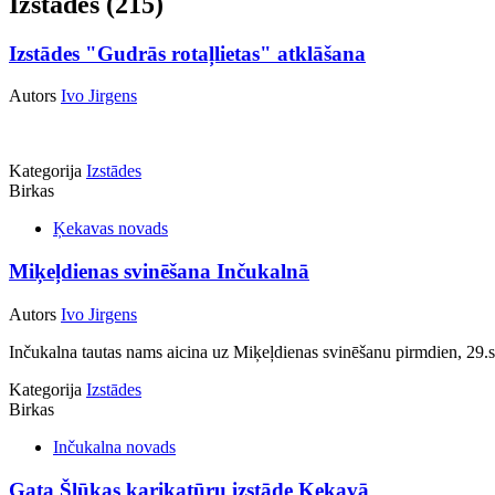
Izstādes (215)
Izstādes "Gudrās rotaļlietas" atklāšana
Autors
Ivo Jirgens
Kategorija
Izstādes
Birkas
Ķekavas novads
Miķeļdienas svinēšana Inčukalnā
Autors
Ivo Jirgens
Inčukalna tautas nams aicina uz Miķeļdienas svinēšanu pirmdien, 29.s
Kategorija
Izstādes
Birkas
Inčukalna novads
Gata Šļūkas karikatūru izstāde Ķekavā