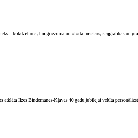
ieks – kokdzēluma, linogriezuma un oforta meistars, stājgrafikas un gr
s atklāta Ilzes Bindemanes-Kļavas 40 gadu jubilejai veltīta personālizst