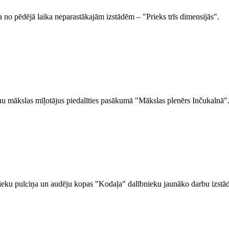
a no pēdējā laika neparastākajām izstādēm – "Prieks trīs dimensijās".
enu mākslas mīļotājus piedalīties pasākumā "Mākslas plenērs Inčukalnā"
ieku pulciņa un audēju kopas "Kodaļa" dalībnieku jaunāko darbu izstād