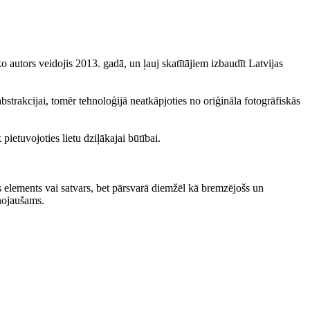
 autors veidojis 2013. gadā, un ļauj skatītājiem izbaudīt Latvijas
abstrakcijai, tomēr tehnoloģijā neatkāpjoties no oriģināla fotogrāfiskās
pietuvojoties lietu dziļākajai būtībai.
s elements vai satvars, bet pārsvarā diemžēl kā bremzējošs un
 nojaušams.