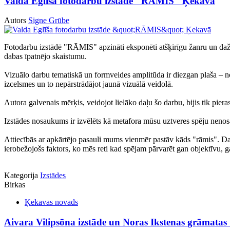
Valda Eglīša fotodarbu izstāde "RĀMIS" Ķekavā
Autors
Signe Grūbe
Fotodarbu izstādē "RĀMIS" apzināti eksponēti atšķirīgu žanru un dažāda
dabas īpatnējo skaistumu.
Vizuālo darbu tematiskā un formveides amplitūda ir diezgan plaša – no iz
izcelsmes un to nepārstrādājot jaunā vizuālā veidolā.
Autora galvenais mērķis, veidojot lielāko daļu šo darbu, bijis tik piera
Izstādes nosaukums ir izvēlēts kā metafora mūsu uztveres spēju nen
Attiecībās ar apkārtējo pasauli mums vienmēr pastāv kāds "rāmis". Dažk
ierobežojošs faktors, ko mēs reti kad spējam pārvarēt gan objektīvu, g
Kategorija
Izstādes
Birkas
Ķekavas novads
Aivara Vilipsōna izstāde un Noras Ikstenas grāmatas 