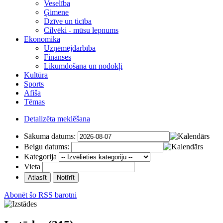
Veselība
Ģimene
Dzīve un ticība
Cilvēki - mūsu lepnums
Ekonomika
Uzņēmējdarbība
Finanses
Likumdošana un nodokļi
Kultūra
Sports
Afiša
Tēmas
Detalizēta meklēšana
Sākuma datums:
Beigu datums:
Kategorija
Vieta
Abonēt šo RSS barotni