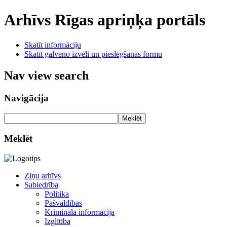
Arhīvs
Rīgas apriņķa portāls
Skatīt informāciju
Skatīt galveno izvēli un pieslēgšanās formu
Nav view search
Navigācija
Meklēt
Meklēt
Ziņu arhīvs
Sabiedrība
Politika
Pašvaldības
Kriminālā informācija
Izglītība