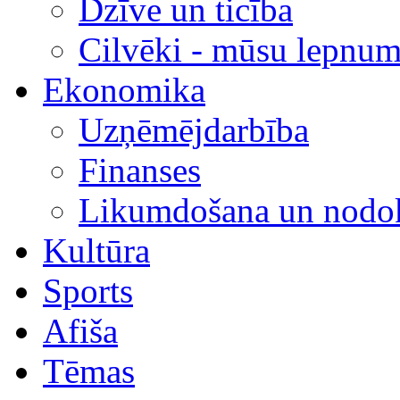
Dzīve un ticība
Cilvēki - mūsu lepnum
Ekonomika
Uzņēmējdarbība
Finanses
Likumdošana un nodok
Kultūra
Sports
Afiša
Tēmas