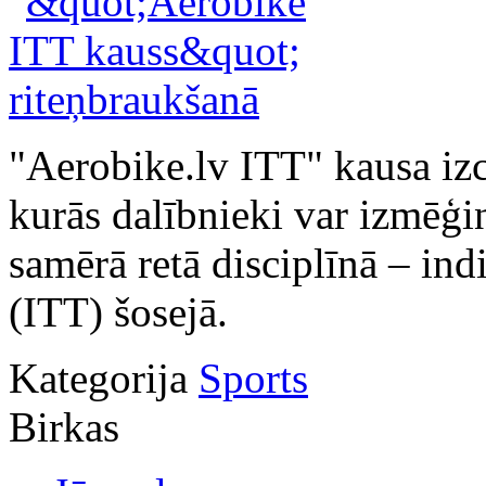
"Aerobike.lv ITT" kausa izc
kurās dalībnieki var izmēģi
samērā retā disciplīnā – ind
(ITT) šosejā.
Kategorija
Sports
Birkas