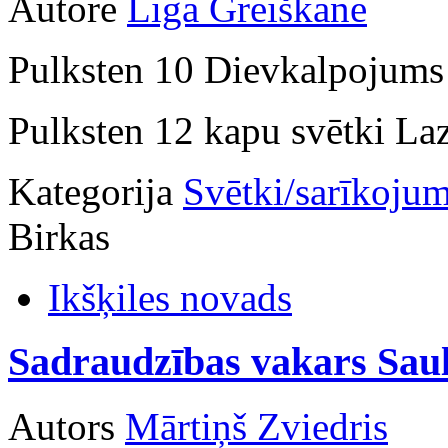
Autore
Līga Greiškane
Pulksten 10 Dievkalpojums I
Pulksten 12 kapu svētki La
Kategorija
Svētki/sarīkojum
Birkas
Ikšķiles novads
Sadraudzības vakars Sau
Autors
Mārtiņš Zviedris