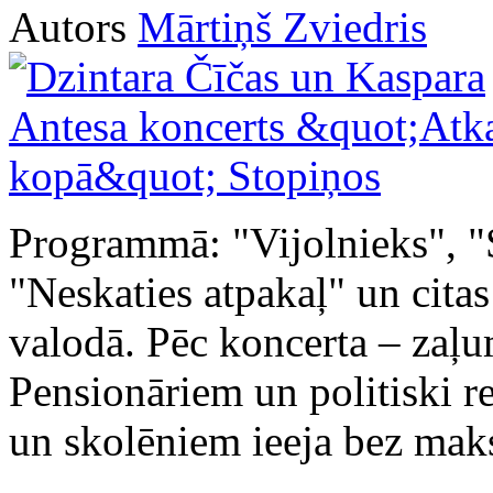
Autors
Mārtiņš Zviedris
Programmā: "Vijolnieks", "S
"Neskaties atpakaļ" un cita
valodā. Pēc koncerta – zaļum
Pensionāriem un politiski r
un skolēniem ieeja bez mak