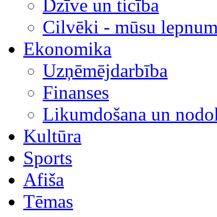
Dzīve un ticība
Cilvēki - mūsu lepnum
Ekonomika
Uzņēmējdarbība
Finanses
Likumdošana un nodok
Kultūra
Sports
Afiša
Tēmas