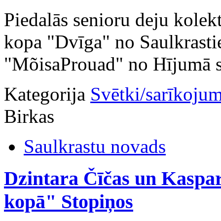
Piedalās senioru deju kolekt
kopa "Dvīga" no Saulkrastie
"MõisaProuad" no Hījumā sa
Kategorija
Svētki/sarīkojum
Birkas
Saulkrastu novads
Dzintara Čīčas un Kaspar
kopā" Stopiņos