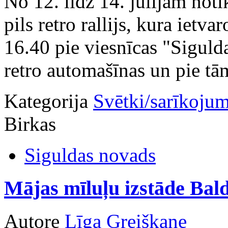
No 12. līdz 14. jūlijam noti
pils retro rallijs, kura ietva
16.40 pie viesnīcas "Siguld
retro automašīnas un pie tā
Kategorija
Svētki/sarīkojum
Birkas
Siguldas novads
Mājas mīluļu izstāde Bal
Autore
Līga Greiškane