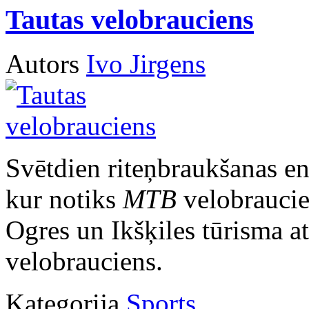
Tautas velobrauciens
Autors
Ivo Jirgens
Svētdien riteņbraukšanas entu
kur notiks
MTB
velobrauci
Ogres un Ikšķiles tūrisma at
velobrauciens.
Kategorija
Sports