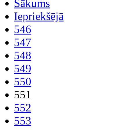
Sākums
Iepriekšējā
546
547
548
549
550
551
552
553