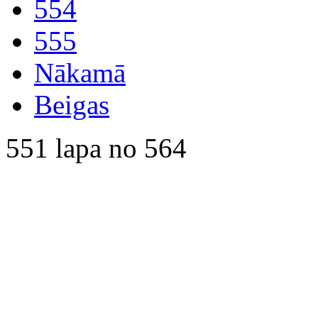
554
555
Nākamā
Beigas
551 lapa no 564