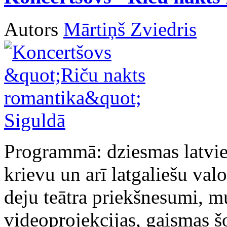
Autors
Mārtiņš Zviedris
Programmā: dziesmas latvieš
krievu un arī latgaliešu val
deju teātra priekšnesumi, m
videoprojekcijas, gaismas š