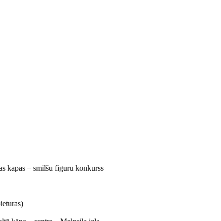
ās kāpas – smilšu figūru konkurss
ieturas)