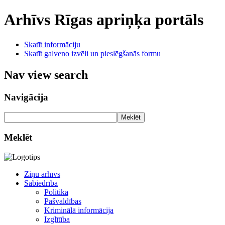
Arhīvs
Rīgas apriņķa portāls
Skatīt informāciju
Skatīt galveno izvēli un pieslēgšanās formu
Nav view search
Navigācija
Meklēt
Meklēt
Ziņu arhīvs
Sabiedrība
Politika
Pašvaldības
Kriminālā informācija
Izglītība