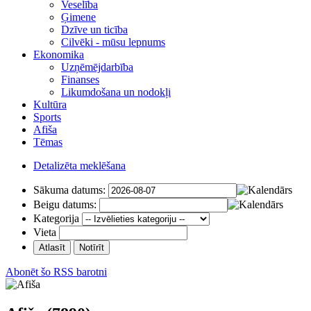
Veselība
Ģimene
Dzīve un ticība
Cilvēki - mūsu lepnums
Ekonomika
Uzņēmējdarbība
Finanses
Likumdošana un nodokļi
Kultūra
Sports
Afiša
Tēmas
Detalizēta meklēšana
Sākuma datums:
Beigu datums:
Kategorija
Vieta
Abonēt šo RSS barotni