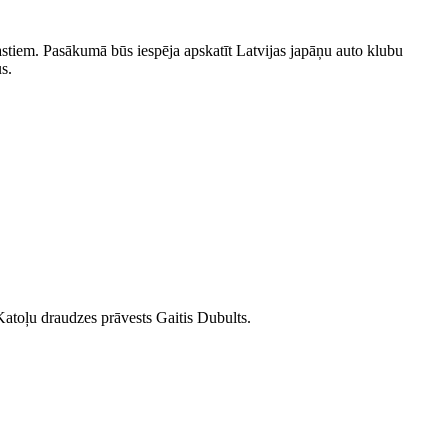
iastiem. Pasākumā būs iespēja apskatīt Latvijas japāņu auto klubu
s.
Katoļu draudzes prāvests Gaitis Dubults.