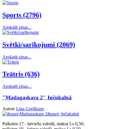
Sports (2796)
Apskatīt ziņas...
Svētki/sarīkojumi (2069)
Apskatīt ziņas...
Teātris (636)
Apskatīt ziņas...
"Madagaskara 2" Inčukalnā
Autore
Līga Greiškane
Pulksten 17 - latviešu valodā, maksa Ls 0,50;
pulksten 19 - krievu valodā, maksa Ls 0,50.