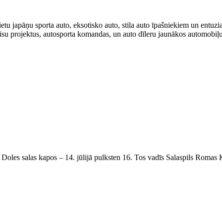
aietu japāņu sporta auto, eksotisko auto, stila auto īpašniekiem un entuz
rvisu projektus, autosporta komandas, un auto dīleru jaunākos automobiļu
; Doles salas kapos – 14. jūlijā pulksten 16. Tos vadīs Salaspils Romas 