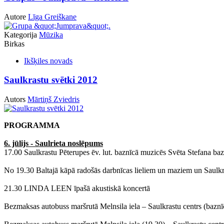
Autore
Līga Greiškane
Kategorija
Mūzika
Birkas
Ikšķiles novads
Saulkrastu svētki 2012
Autors
Mārtiņš Zviedris
PROGRAMMA
6. jūlijs - Saulrieta noslēpums
17.00 Saulkrastu Pēterupes ēv. lut. baznīcā muzicēs Svēta Stefana ba
No 19.30 Baltajā kāpā radošās darbnīcas lieliem un maziem un Saulkra
21.30 LINDA LEEN īpašā akustiskā koncertā
Bezmaksas autobuss maršrutā Melnsila iela – Saulkrastu centrs (baznīca