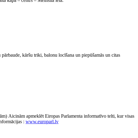
tā kāpa – centrs – Melnsila iela.
 pārbaude, kāršu triki, balonu locīšana un piepūšamās un citas
ībām) Aicinām apmeklēt Eiropas Parlamenta informatīvo telti, kur visas
informācijas :
www.europarl.lv