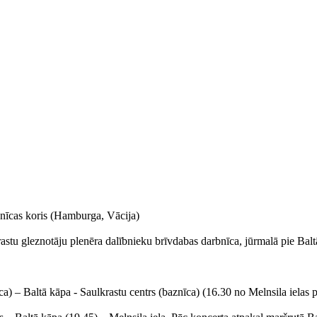
znīcas koris (Hamburga, Vācija)
stu gleznotāju plenēra dalībnieku brīvdabas darbnīca, jūrmalā pie Balt
) – Baltā kāpa - Saulkrastu centrs (baznīca) (16.30 no Melnsila ielas p