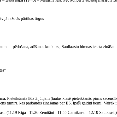
 – Baltā kāpa (19.45) – Melnsila iela. Pēc koncerta atpakaļ maršrutā Bal
ijā ražotās pārtikas tirgus
ēpumu – pēdošana, adīšanas konkursi, Saulkrastu himnas teksta zināšanu
tes"
ma. Pieteikšanās līdz 3.jūlijam (tautas klasē pieteikšanās pirms sacens
ens turnīrs, kas pārbaudīs zināšanas par ES. Īpaši gaidīti bērni! Vairāk 
rasti (11.19 Rīga - 11.26 Zemitāni - 11.55 Carnikava – 12.19 Saulkrasti)