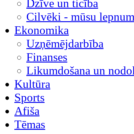
Dzīve un ticība
Cilvēki - mūsu lepnum
Ekonomika
Uzņēmējdarbība
Finanses
Likumdošana un nodok
Kultūra
Sports
Afiša
Tēmas