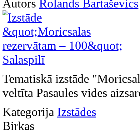
Autors
Rolands Bartaševics
Tematiskā izstāde "Moricsa
veltīta Pasaules vides aizsar
Kategorija
Izstādes
Birkas