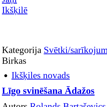
Kategorija
Svētki/sarīkojum
Birkas
Ikšķiles novads
Līgo svinēšana Ādažos
Autors
Rolands Bartaševics