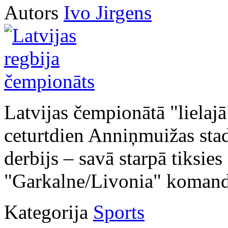
Autors
Ivo Jirgens
Latvijas čempionātā "lielajā
ceturtdien Anniņmuižas stad
derbijs – savā starpā tiksi
"Garkalne/Livonia" komand
Kategorija
Sports