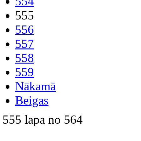
554
555
556
557
558
559
Nākamā
Beigas
555 lapa no 564