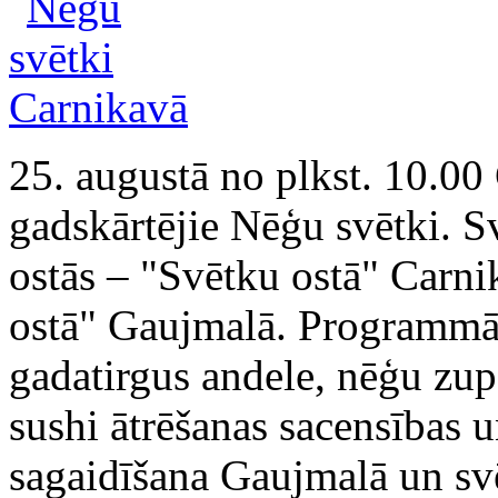
25. augustā no plkst. 10.00
gadskārtējie Nēģu svētki. S
ostās – "Svētku ostā" Carn
ostā" Gaujmalā. Programmā 
gadatirgus andele, nēģu zup
sushi ātrēšanas sacensības u
sagaidīšana Gaujmalā un svē