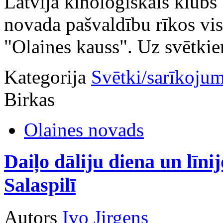
Latvijā kinoloģiskais klubs
novada pašvaldību rīkos vis
"Olaines kauss". Uz svētkie
Kategorija
Svētki/sarīkojum
Birkas
Olaines novads
Daiļo dāliju diena un līni
Salaspilī
Autors
Ivo Jirgens