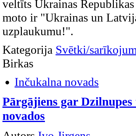
veltīts Ukrainas Republikas
moto ir "Ukrainas un Latvij
uzplaukumu!".
Kategorija
Svētki/sarīkojum
Birkas
Inčukalna novads
Pārgājiens gar Dzilnupes
novados
Autors
Ivo Jirgens