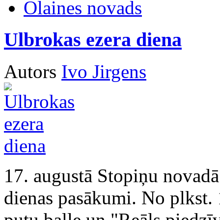
Olaines novads
Ulbrokas ezera diena
Autors
Ivo Jirgens
17. augustā Stopiņu novadā 
dienas pasākumi. No plkst.
putu balle un "Reāls piedzīv