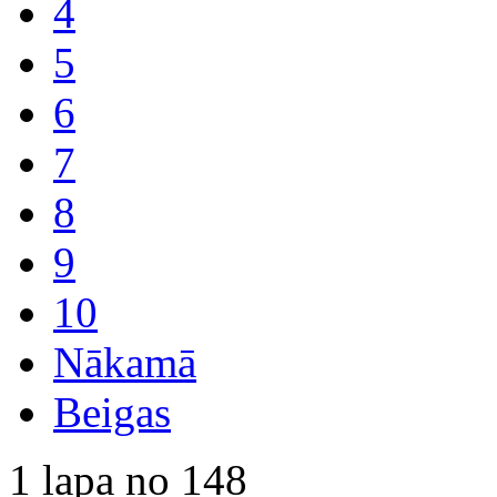
4
5
6
7
8
9
10
Nākamā
Beigas
1 lapa no 148