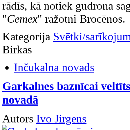
rādīs, kā notiek gudrona sa
"
Cemex
" ražotni Brocēnos.
Kategorija
Svētki/sarīkojum
Birkas
Inčukalna novads
Garkalnes baznīcai veltī
novadā
Autors
Ivo Jirgens