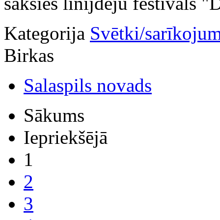
sāksies līnijdeju festivāls "
Kategorija
Svētki/sarīkojum
Birkas
Salaspils novads
Sākums
Iepriekšējā
1
2
3