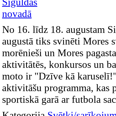
No 16. līdz 18. augustam S
augustā tiks svinēti Mores 
morēnieši un Mores pagasta v
aktivitātēs, konkursos un b
moto ir "Dzīve kā karuselī!
aktivitāšu programma, kas p
sportiskā garā ar futbola sa
Kategorija
Svētki/sarīkojum