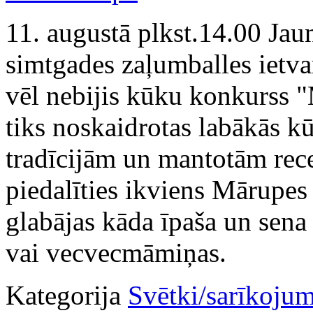
11. augustā plkst.14.00 Jau
simtgades zaļumballes ietva
vēl nebijis kūku konkurss "
tiks noskaidrotas labākās k
tradīcijām un mantotām rec
piedalīties ikviens Mārupes
glabājas kāda īpaša un sen
vai vecvecmāmiņas.
Kategorija
Svētki/sarīkojum