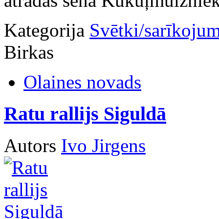
atradās senā Kukuļmuižnie
Kategorija
Svētki/sarīkojum
Birkas
Olaines novads
Ratu rallijs Siguldā
Autors
Ivo Jirgens