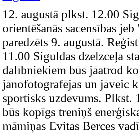
12. augustā plkst. 12.00 Sigu
orientēšanās sacensības jeb "
paredzēts 9. augustā. Reģis
11.00 Siguldas dzelzceļa sta
dalībniekiem būs jāatrod ko
jānofotografējas un jāveic k
sportisks uzdevums. Plkst. 
būs kopīgs treniņš enerģis
māmiņas Evitas Berces vadī