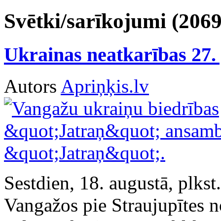
Svētki/sarīkojumi (2069
Ukrainas neatkarības 27.
Autors
Apriņķis.lv
Sestdien, 18. augustā, plks
Vangažos pie Straujupītes n