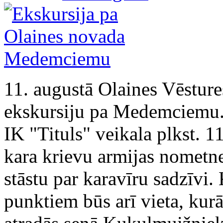
11. augustā Olaines Vēstur
ekskursiju pa Medemciemu. 
IK "Tituls" veikala plkst. 1
kara krievu armijas nometne
stāstu par karavīru sadzīvi.
punktiem būs arī vieta, kur