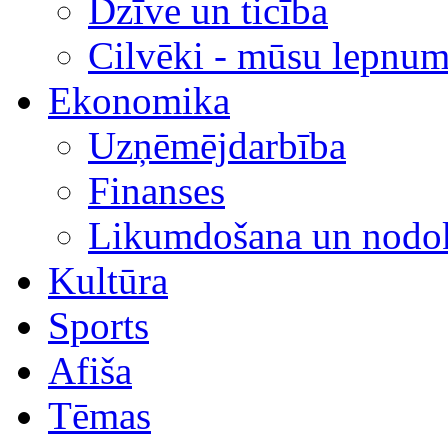
Dzīve un ticība
Cilvēki - mūsu lepnum
Ekonomika
Uzņēmējdarbība
Finanses
Likumdošana un nodok
Kultūra
Sports
Afiša
Tēmas