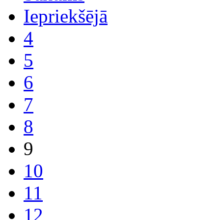
Iepriekšējā
4
5
6
7
8
9
10
11
12