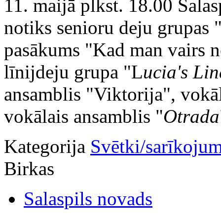
11. maijā plkst. 18.00 Sala
notiks senioru deju grupas
pasākums "Kad man vairs ne
līnijdeju grupa "L
ucia's Li
ansamblis "Viktorija", vokā
vokālais ansamblis "
Otrada
Kategorija
Svētki/sarīkojum
Birkas
Salaspils novads