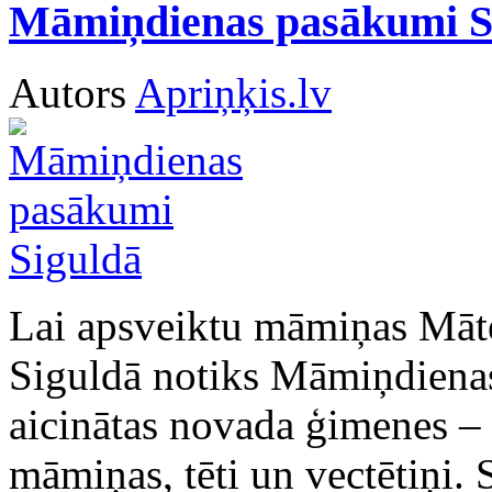
Māmiņdienas pasākumi S
Autors
Apriņķis.lv
Lai apsveiktu māmiņas Mātes
Siguldā notiks Māmiņdienas 
aicinātas novada ģimenes 
māmiņas, tēti un vectētiņi.