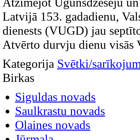
Atzīmējot Ugunsdzēsēju un 
Latvijā 153. gadadienu, Val
dienests (VUGD) jau septīto
Atvērto durvju dienu visās
Kategorija
Svētki/sarīkojum
Birkas
Siguldas novads
Saulkrastu novads
Olaines novads
Jūrmala