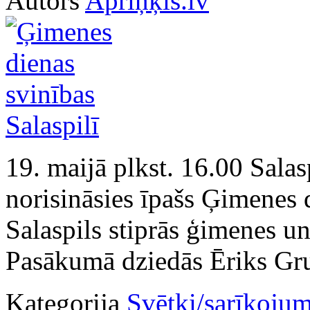
Autors
Apriņķis.lv
19. maijā plkst. 16.00 Sala
norisināsies īpašs Ģimenes
Salaspils stiprās ģimenes u
Pasākumā dziedās Ēriks Gr
Kategorija
Svētki/sarīkojum