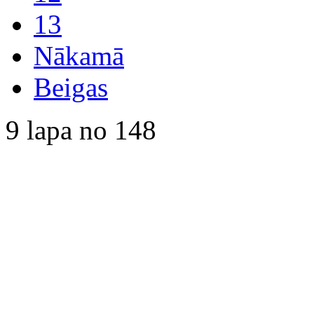
13
Nākamā
Beigas
9 lapa no 148