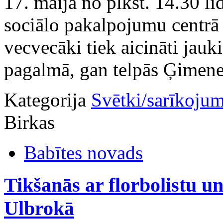
17. maijā no plkst. 14.30 l
sociālo pakalpojumu centrā 
vecvecāki tiek aicināti jauk
pagalmā, gan telpās Ģimene
Kategorija
Svētki/sarīkojum
Birkas
Babītes novads
Tikšanās ar florbolistu u
Ulbrokā