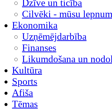
Dzīve un ticība
Cilvēki - mūsu lepnum
Ekonomika
Uzņēmējdarbība
Finanses
Likumdošana un nodok
Kultūra
Sports
Afiša
Tēmas