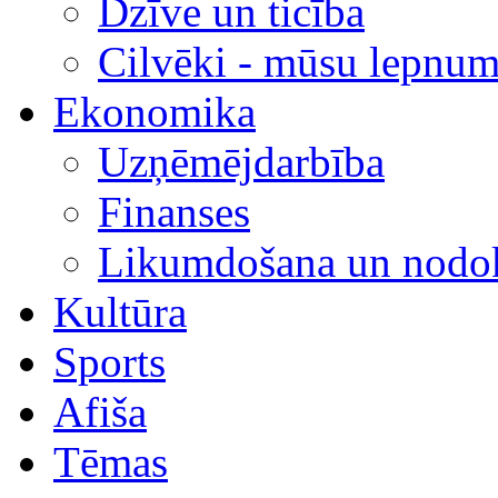
Dzīve un ticība
Cilvēki - mūsu lepnum
Ekonomika
Uzņēmējdarbība
Finanses
Likumdošana un nodok
Kultūra
Sports
Afiša
Tēmas