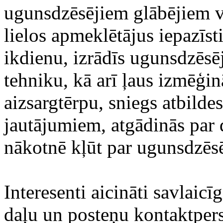
ugunsdzēsējiem glābējiem v
lielos apmeklētājus iepazīs
ikdienu, izrādīs ugunsdzēs
tehniku, kā arī ļaus izmēģi
aizsargtērpu, sniegs atbilde
jautājumiem, atgādinās par 
nākotnē kļūt par ugunsdzēsē
Interesenti aicināti savlaic
daļu un posteņu kontaktper