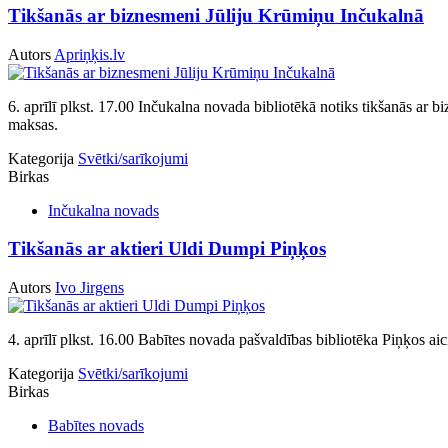
Tikšanās ar biznesmeni Jūliju Krūmiņu Inčukalnā
Autors
Apriņķis.lv
6. aprīlī plkst. 17.00 Inčukalna novada bibliotēkā notiks tikšanās ar 
maksas.
Kategorija
Svētki/sarīkojumi
Birkas
Inčukalna novads
Tikšanās ar aktieri Uldi Dumpi Piņķos
Autors
Ivo Jirgens
4. aprīlī plkst. 16.00 Babītes novada pašvaldības bibliotēka Piņķos ai
Kategorija
Svētki/sarīkojumi
Birkas
Babītes novads