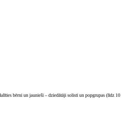
īties bērni un jaunieši – dziedātāji solisti un popgrupas (līdz 10