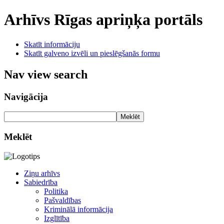
Arhīvs
Rīgas apriņķa portāls
Skatīt informāciju
Skatīt galveno izvēli un pieslēgšanās formu
Nav view search
Navigācija
Meklēt
Meklēt
Ziņu arhīvs
Sabiedrība
Politika
Pašvaldības
Kriminālā informācija
Izglītība