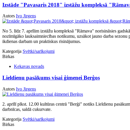
Izstāde "Pavasaris 2018" izstāžu kompleksā "Rāma
Autors
Ivo Jirgens
No 5. līdz 7. aprīlim izstāžu kompleksā "Rāmava" norisināsies gadskā
nozīmīgāko lauksaimniecības notikumu, uzsākot jauno darba sezonu pava
ikdienas darbam un praktiskus risinājumus.
Kategorija
Svētki/sarīkojumi
Birkas
Ķekavas novads
Lieldienu pasākums visai ģimenei Berģos
Autors
Ivo Jirgens
2. aprīlī plkst. 12.00 kultūras centrā "Berģi" notiks Lieldienu pasākums
darbnīcas, saldā cukurvate.
Kategorija
Svētki/sarīkojumi
Birkas