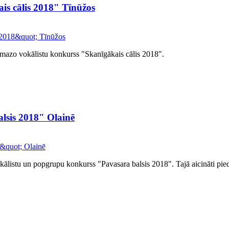
is cālis 2018" Tīnūžos
u mazo vokālistu konkurss "Skanīgākais cālis 2018".
lsis 2018" Olainē
kālistu un popgrupu konkurss "Pavasara balsis 2018". Tajā aicināti piedal