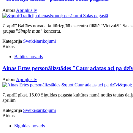
Autors
Apriņķis.lv
7. aprīlī Babītes novada kultūrizglītības centra filiālē "Vietvalži" Sal
grupas "
Simple man
" koncertu.
Kategorija
Svētki/sarīkojumi
Birkas
Babītes novads
Ainas Ertes personālizstādes "Caur adatas aci pa dzī
Autors
Apriņķis.lv
7. aprīlī plkst. 15.00 Siguldas pagasta kultūras namā notiks tautas dai
aprīlim.
Kategorija
Svētki/sarīkojumi
Birkas
Siguldas novads