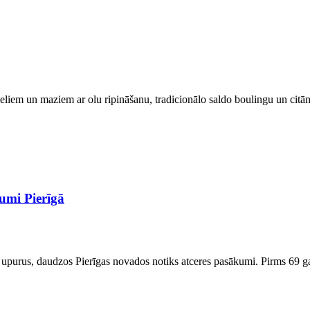
as lieliem un maziem ar olu ripināšanu, tradicionālo saldo boulingu un c
umi Pierīgā
purus, daudzos Pierīgas novados notiks atceres pasākumi. Pirms 69 gadi