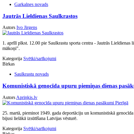
Garkalnes novads
Jautrās Lieldienas Saulkrastos
Autors
Ivo Jirgens
1. aprīlī plkst. 12.00 pie Saulkrastu sporta centra - Jautrās Lieldien
mākoņi".
Kategorija
Svētki/sarīkojumi
Birkas
Saulkrastu novads
Komunistiskā genocīda upuru piemiņas dienas pasāk
Autors
Apriņķis.lv
25. martā, pieminot 1949. gada deportāciju un komunistiskā genocīda u
bijusi lielākā izsūtīšana Latvijas vēsturē.
Kategorija
Svētki/sarīkojumi
Birkas