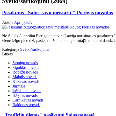
Svētki/sarīkojumi (2069)
Pasākums "Satiec savu meistaru!" Pierīgas novados
Autors
Apriņķis.lv
No 6. līdz 8. aprīlim Pierīgā un citviet Latvijā norisināsies pasākums
vienreizīgu pieredzi, pašiem aužot, kaļot, ejot rotaļās un darot daudz k
Kategorija
Svētki/sarīkojumi
Birkas
Stopiņu novads
Siguldas novads
Ropažu novads
Mālpils novads
Ķekavas novads
Jūrmala
Inčukalna novads
Ikšķiles novads
Carnikavas novads
Baldones novads
"Tradīciju dienas" pasākumi Salas pagastā