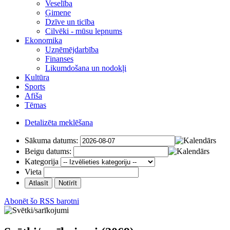
Veselība
Ģimene
Dzīve un ticība
Cilvēki - mūsu lepnums
Ekonomika
Uzņēmējdarbība
Finanses
Likumdošana un nodokļi
Kultūra
Sports
Afiša
Tēmas
Detalizēta meklēšana
Sākuma datums:
Beigu datums:
Kategorija
Vieta
Abonēt šo RSS barotni