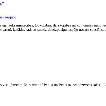
va"
rtējā lauksaimniecības, lopkopības, dārzkopības un komunālās saimniecī
sarī. Izstādes sadaļas sniedz daudzpusīgu iespēju nozaru speciālistiem
 visai ģimenei. Mini izrāde "Pepija un Pirāts uz neapdzīvotas salas", Liel