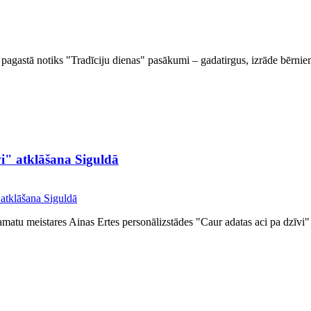
as pagastā notiks "Tradīciju dienas" pasākumi – gadatirgus, izrāde bērniem
vi" atklāšana Siguldā
ļamatu meistares Ainas Ertes personālizstādes "Caur adatas aci pa dzīvi" 