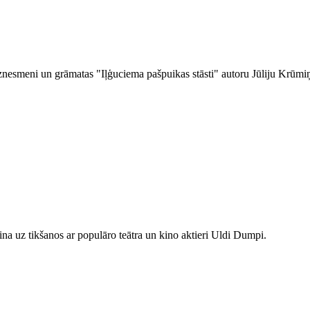
biznesmeni un grāmatas "Iļģuciema pašpuikas stāsti" autoru Jūliju Krūmiņ
cina uz tikšanos ar populāro teātra un kino aktieri Uldi Dumpi.