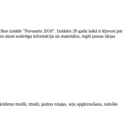
bas izstāde "Pavasaris 2018". Izstādes 26 gadu laikā ir kļuvusi par
 atrast noderīgu informāciju un materiālus, iegūt jaunas idejas
dienu trusīši, rituāli, jautras rotaļas, seju apgleznošana, radošās