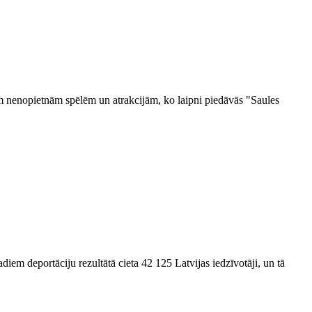
itām nenopietnām spēlēm un atrakcijām, ko laipni piedāvās "Saules
em deportāciju rezultātā cieta 42 125 Latvijas iedzīvotāji, un tā