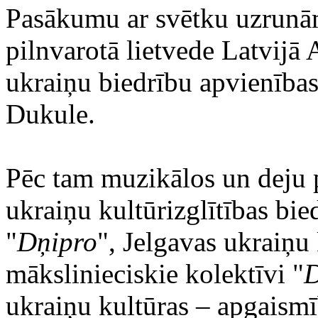
Pasākumu ar svētku uzrunā
pilnvarotā lietvede Latvijā 
ukraiņu biedrību apvienības
Dukule.
Pēc tam muzikālos un deju 
ukraiņu kultūrizglītības bie
"
Dņipro
", Jelgavas ukraiņu 
mākslinieciskie kolektīvi "
D
ukraiņu kultūras – apgaismī