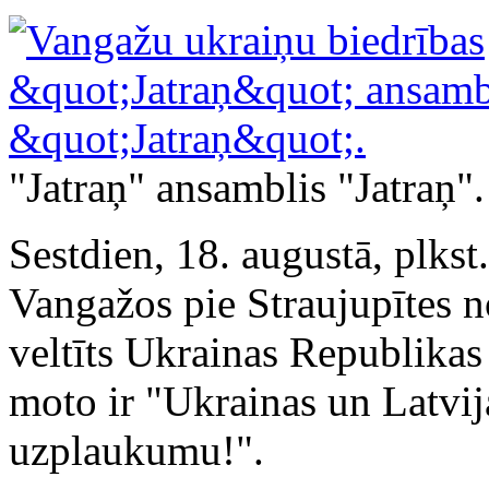
"Jatraņ" ansamblis "Jatraņ".
Sestdien, 18. augustā, plks
Vangažos pie Straujupītes n
veltīts Ukrainas Republikas
moto ir "Ukrainas un Latvij
uzplaukumu!".