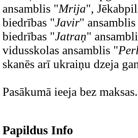
ansamblis "
Mrija
", Jēkabpil
biedrības "
Javir
" ansamblis
biedrības "
Jatraņ
" ansambli
vidusskolas ansamblis "
Per
skanēs arī ukraiņu dzeja gan
Pasākumā ieeja bez maksas.
Papildus Info