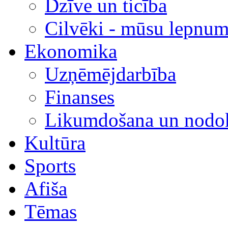
Dzīve un ticība
Cilvēki - mūsu lepnum
Ekonomika
Uzņēmējdarbība
Finanses
Likumdošana un nodok
Kultūra
Sports
Afiša
Tēmas