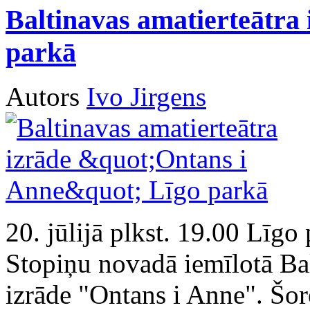
Baltinavas amatierteātra
parkā
Autors
Ivo Jirgens
20. jūlijā plkst. 19.00 Līgo
Stopiņu novadā iemīlotā Bal
izrāde "Ontans i Anne". Šor