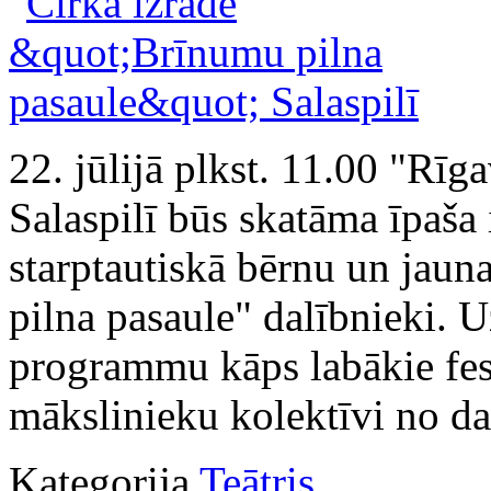
22. jūlijā plkst. 11.00 "Rī
Salaspilī būs skatāma īpaša 
starptautiskā bērnu un jaun
pilna pasaule" dalībnieki. U
programmu kāps labākie fest
mākslinieku kolektīvi no d
Kategorija
Teātris