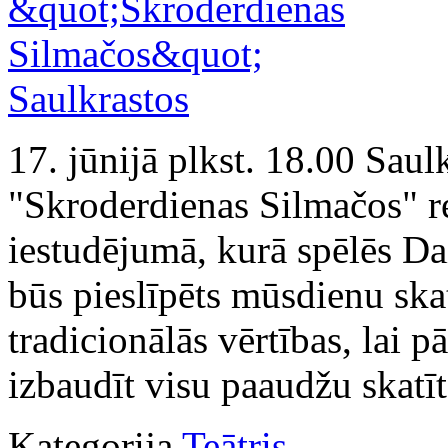
17. jūnijā plkst. 18.00 Saul
"Skroderdienas Silmačos" re
iestudējumā, kurā spēlēs Da
būs pieslīpēts mūsdienu ska
tradicionālās vērtības, lai p
izbaudīt visu paaudžu skatīt
Kategorija
Teātris