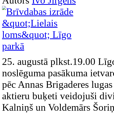
Autors
Ivo Jirgens
25. augustā plkst.19.00 Līg
noslēguma pasākuma ietvaro
pēc Annas Brigaderes lugas
aktieru buķeti veidojuši div
Kalniņš un Voldemārs Šoriņ