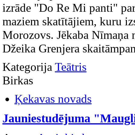
izrāde "Do Re Mi panti" par
maziem skatītājiem, kuru i
Morozovs. Jēkaba Nīmaņa m
Džeika Grenjera skaitāmpan
Kategorija
Teātris
Birkas
Ķekavas novads
Jauniestudējuma "Maugli