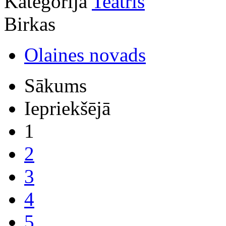
Kategorija
Teātris
Birkas
Olaines novads
Sākums
Iepriekšējā
1
2
3
4
5