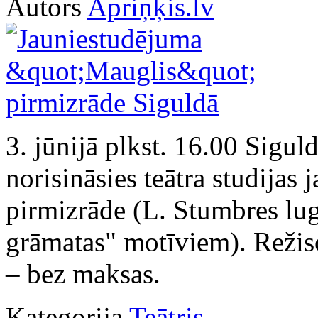
Autors
Apriņķis.lv
3. jūnijā plkst. 16.00 Siguld
norisināsies teātra studija
pirmizrāde (L. Stumbres lu
grāmatas" motīviem). Režiso
– bez maksas.
Kategorija
Teātris