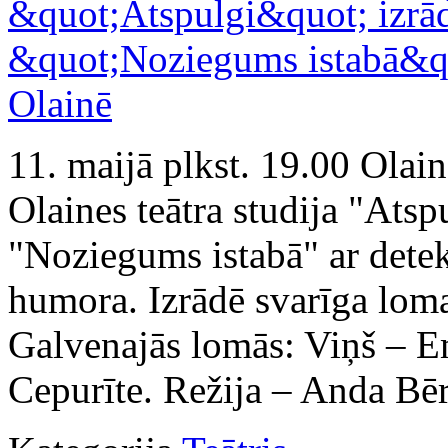
11. maijā plkst. 19.00 Olai
Olaines teātra studija "Atspu
"Noziegums istabā" ar dete
humora. Izrādē svarīga loma
Galvenajās lomās: Viņš – Em
Cepurīte. Režija – Anda Bērz