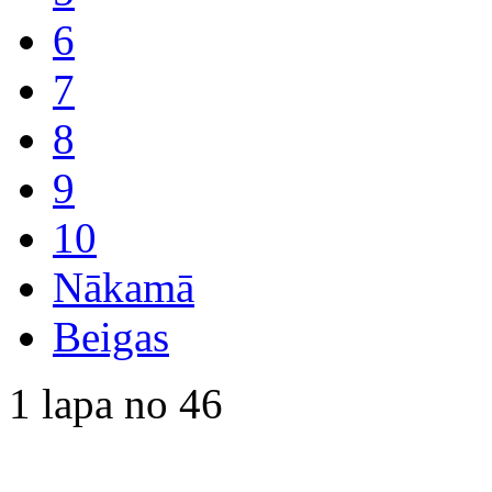
6
7
8
9
10
Nākamā
Beigas
1 lapa no 46