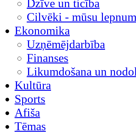
Dzīve un ticība
Cilvēki - mūsu lepnum
Ekonomika
Uzņēmējdarbība
Finanses
Likumdošana un nodok
Kultūra
Sports
Afiša
Tēmas