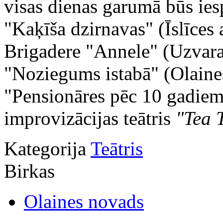
visas dienas garumā būs ies
"Kaķīša dzirnavas" (Īslīces 
Brigadere "Annele" (Uzvaras
"Noziegums istabā" (Olaines
"Pensionāres pēc 10 gadiem"
improvizācijas teātris
"Tea 
Kategorija
Teātris
Birkas
Olaines novads