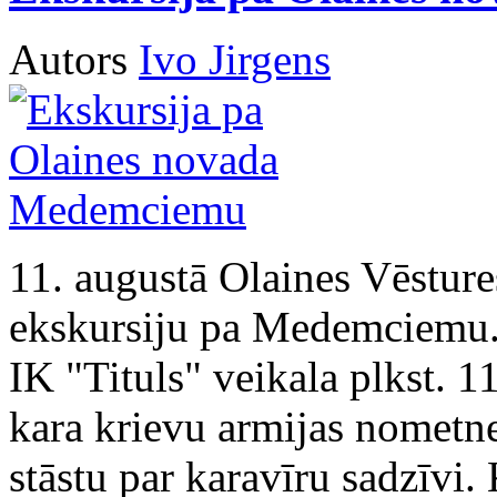
Autors
Ivo Jirgens
11. augustā Olaines Vēstur
ekskursiju pa Medemciemu. 
IK "Tituls" veikala plkst. 1
kara krievu armijas nometne
stāstu par karavīru sadzīvi.