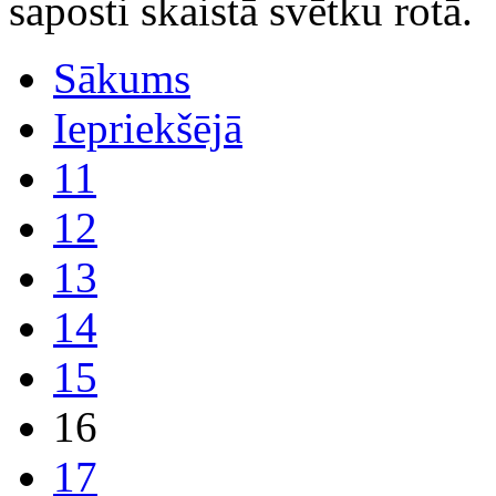
saposti skaistā svētku rotā.
Sākums
Iepriekšējā
11
12
13
14
15
16
17