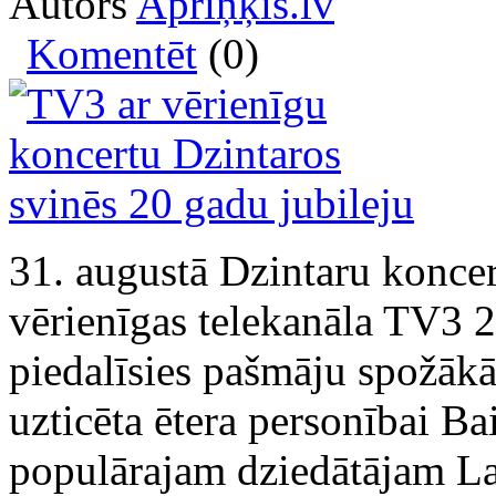
Autors
Apriņķis.lv
Komentēt
(0)
31. augustā Dzintaru koncer
vērienīgas telekanāla TV3 2
piedalīsies pašmāju spožāk
uzticēta ētera personībai B
populārajam dziedātājam L