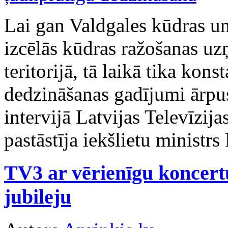
Lai gan Valdgales kūdras u
izcēlās kūdras ražošanas u
teritorijā, tā laikā tika kons
dedzināšanas gadījumi ārpu
intervijā Latvijas Televīzi
pastāstīja iekšlietu ministr
TV3 ar vērienīgu koncert
jubileju