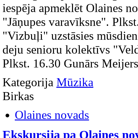
iespēja apmeklēt Olaines n
"Jāņupes varavīksne". Plkst
"Vizbuļi" uzstāsies mūsdie
deju senioru kolektīvs "Veld
Plkst. 16.30 Gunārs Meijers
Kategorija
Mūzika
Birkas
Olaines novads
Ekskursija pa Olaines 