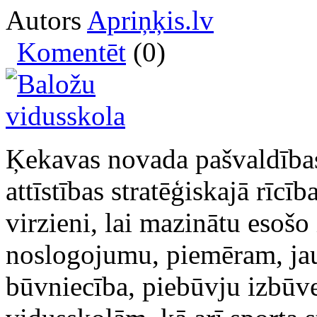
Autors
Apriņķis.lv
Komentēt
(0)
Ķekavas novada pašvaldības 
attīstības stratēģiskajā rīcīb
virzieni, lai mazinātu esošo 
noslogojumu, piemēram, jau
būvniecība, piebūvju izbūv