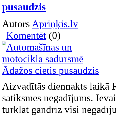
pusaudzis
Autors
Apriņķis.lv
Komentēt
(0)
Aizvadītās diennakts laikā R
satiksmes negadījums. Ievai
turklāt gandrīz visi negadīj