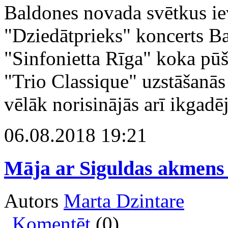
Baldones novada svētkus ie
"Dziedātprieks" koncerts Ba
"Sinfonietta Rīga" koka pū
"Trio Classique" uzstāšanā
vēlāk norisinājās arī ikgad
06.08.2018 19:21
Māja ar Siguldas akmens
Autors
Marta Dzintare
Komentēt
(0)