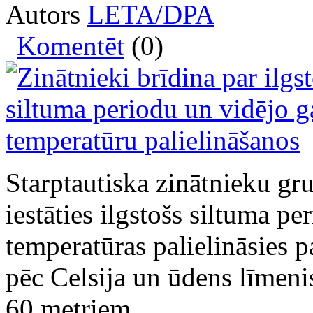
Autors
LETA/DPA
Komentēt
(0)
Starptautiska zinātnieku gru
iestāties ilgstošs siltuma pe
temperatūras palielināsies 
pēc Celsija un ūdens līmenis
60 metriem.