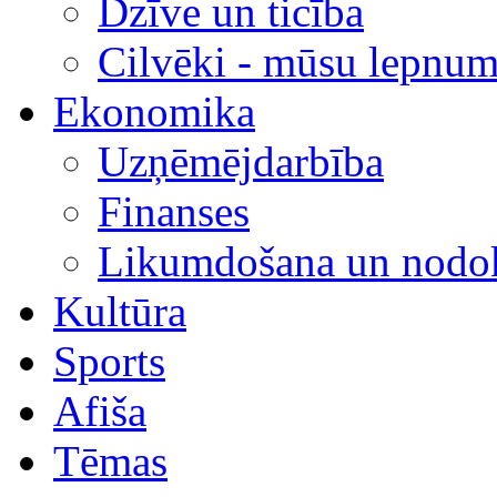
Dzīve un ticība
Cilvēki - mūsu lepnum
Ekonomika
Uzņēmējdarbība
Finanses
Likumdošana un nodok
Kultūra
Sports
Afiša
Tēmas