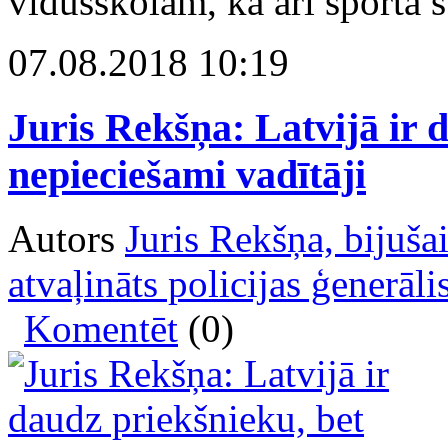
vidusskolām, kā arī sporta s
07.08.2018 10:19
Juris Rekšņa: Latvijā ir 
nepieciešami vadītāji
Autors
Juris Rekšņa, bijušai
atvaļināts policijas ģenerāli
Komentēt
(0)