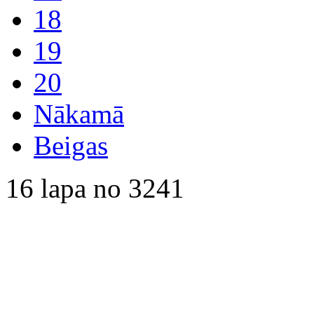
18
19
20
Nākamā
Beigas
16 lapa no 3241