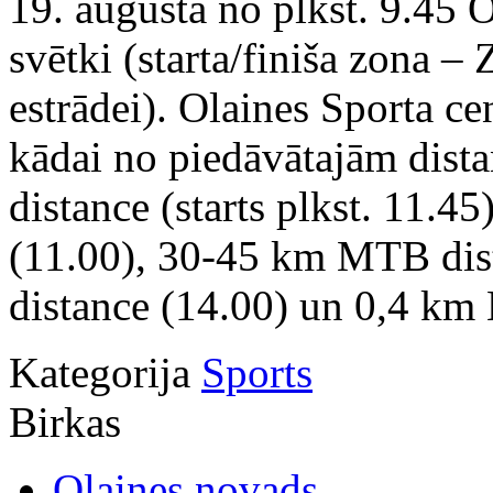
19. augustā no plkst. 9.45 O
svētki (starta/finiša zona –
estrādei). Olaines Sporta cen
kādai no piedāvātajām dist
distance (starts plkst. 11.4
(11.00), 30-45 km MTB dis
distance (14.00) un 0,4 km 
Kategorija
Sports
Birkas
Olaines novads