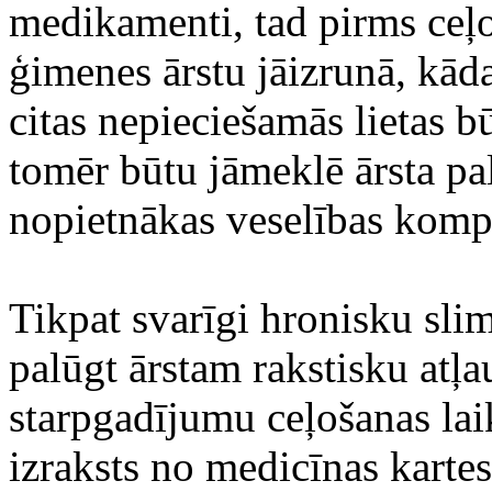
medikamenti, tad pirms ceļo
ģimenes ārstu jāizrunā, kāda
citas nepieciešamās lietas b
tomēr būtu jāmeklē ārsta pa
nopietnākas veselības kompl
Tikpat svarīgi hronisku sl
palūgt ārstam rakstisku atļa
starpgadījumu ceļošanas lai
izraksts no medicīnas kartes