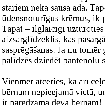
stariem nekā sausa āda. Tāpēc
ūdensnoturīgus krēmus, ik p
Tāpat – ilglaicīgi uzturoties
aizsarglīdzeklis, kas pasar
sasprēgāšanas. Ja nu tomēr
palīdzēs dziedēt pantenolu s
Vienmēr atceries, ka arī ce
bērnam nepieejamā vietā, un 
ir paredzamā deva bērnam!