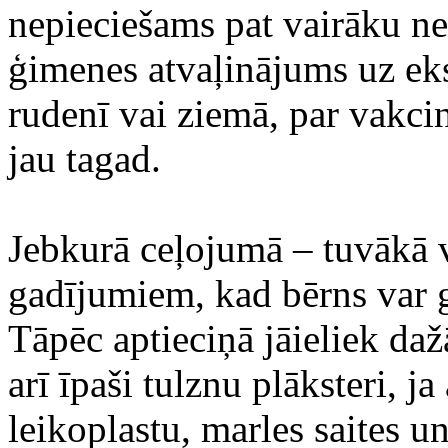
nepieciešams pat vairāku ne
ģimenes atvaļinājums uz ek
rudenī vai ziemā, par vakci
jau tagad.
Jebkurā ceļojumā – tuvākā va
gadījumiem, kad bērns var 
Tāpēc aptieciņā jāieliek daž
arī īpaši tulznu plāksteri, j
leikoplastu, marles saites u