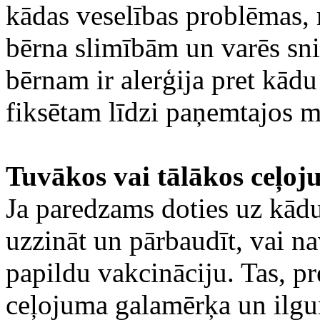
kādas veselības problēmas, 
bērna slimībām un varēs sni
bērnam ir alerģija pret kād
fiksētam līdzi paņemtajos me
Tuvākos vai tālākos ceļo
Ja paredzams doties uz kād
uzzināt un pārbaudīt, vai n
papildu vakcināciju. Tas, pr
ceļojuma galamērķa un il