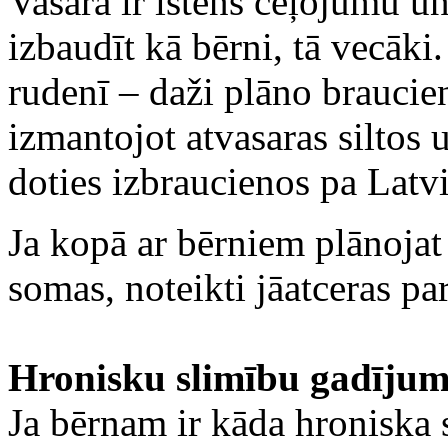
Vasara ir īstens ceļojumu un
izbaudīt kā bērni, tā vecāki.
rudenī – daži plāno braucie
izmantojot atvasaras siltos 
doties izbraucienos pa Latvi
Ja kopā ar bērniem plānojat 
somas, noteikti jāatceras pa
Hronisku slimību gadīju
Ja bērnam ir kāda hroniska s