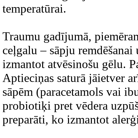
temperatūrai.
Traumu gadījumā, piemēram, 
ceļgalu – sāpju remdēšanai
izmantot atvēsinošu gēlu. Paņ
Aptieciņas saturā jāietver a
sāpēm (paracetamols vai ibu
probiotiķi pret vēdera uzpūš
preparāti, ko izmantot alerģ