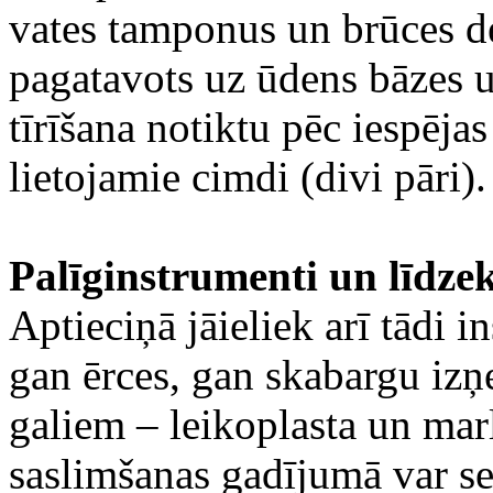
vates tamponus un brūces de
pagatavots uz ūdens bāzes u
tīrīšana notiktu pēc iespējas
lietojamie cimdi (divi pāri).
Palīginstrumenti un līdze
Aptieciņā jāieliek arī tādi 
gan ērces, gan skabargu izņ
galiem – leikoplasta un marl
saslimšanas gadījumā var se