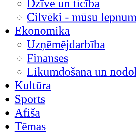
Dzīve un ticība
Cilvēki - mūsu lepnum
Ekonomika
Uzņēmējdarbība
Finanses
Likumdošana un nodok
Kultūra
Sports
Afiša
Tēmas