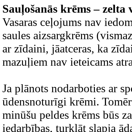
Sauļošanās krēms – zelta 
Vasaras ceļojums nav iedomā
saules aizsargkrēms (vismaz
ar zīdaini, jāatceras, ka zīda
mazuļiem nav ieteicams atras
Ja plānots nodarboties ar spo
ūdensnoturīgi krēmi. Tomēr 
minūšu peldes krēms būs zau
iedarbības, turklāt slapja ād