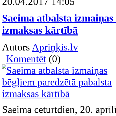
20.04.2017 14:05
Saeima atbalsta izmaiņas
izmaksas kārtībā
Autors
Apriņķis.lv
Komentēt
(0)
Saeima ceturtdien, 20. aprīlī