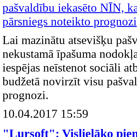
Lai mazinātu atsevišķu pašva
nekustamā īpašuma nodokļa 
iespējas neīstenot sociāli at
budžetā novirzīt visu pašva
prognozi.
10.04.2017 15:59
"Lursoft": Vislielāko pi