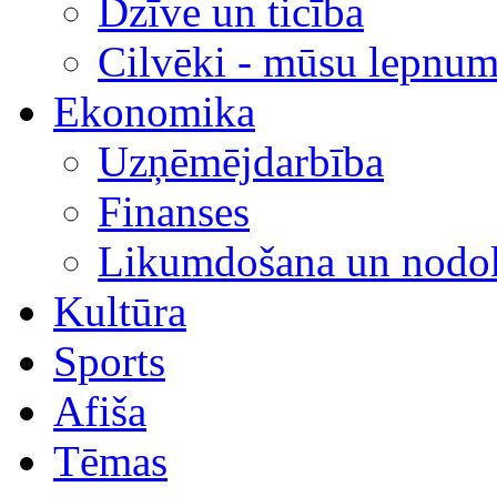
Dzīve un ticība
Cilvēki - mūsu lepnum
Ekonomika
Uzņēmējdarbība
Finanses
Likumdošana un nodok
Kultūra
Sports
Afiša
Tēmas