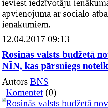
ieviest iedzīvotāju ienākum
apvienojumā ar sociālo atb
ienākumiem.
12.04.2017 09:13
Rosinās valsts budžetā no
NĪN, kas pārsniegs notei
Autors
BNS
Komentēt
(0)