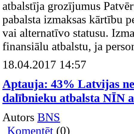
atbalstīja grozījumus Patvē
pabalsta izmaksas kārtību 
vai alternatīvo statusu. Izm
finansiālu atbalstu, ja pers
18.04.2017 14:57
Aptauja: 43% Latvijas n
dalībnieku atbalsta NĪN 
Autors
BNS
Komentēt
(0)