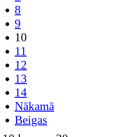
8
9
10
11
12
13
14
Nākamā
Beigas