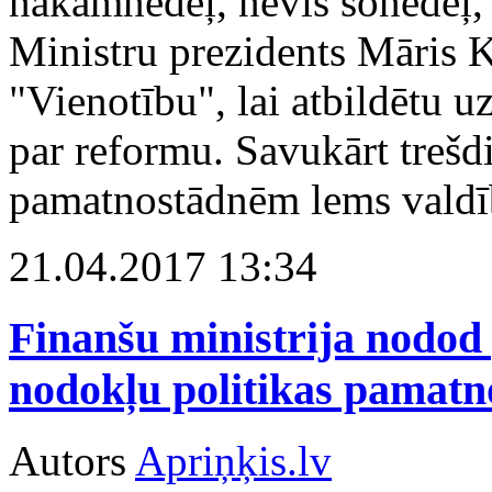
nākamnedēļ, nevis šonedēļ, k
Ministru prezidents Māris K
"Vienotību", lai atbildētu u
par reformu. Savukārt trešdi
pamatnostādnēm lems valdī
21.04.2017 13:34
Finanšu ministrija nodod
nodokļu politikas pamatn
Autors
Apriņķis.lv