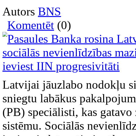
Autors
BNS
Komentēt
(0)
Latvijai jāuzlabo nodokļu s
sniegtu labākus pakalpojum
(PB) speciālisti, kas gatav
sistēmu. Sociālās nevienlīd