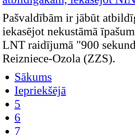
Pašvaldībām ir jābūt atbild
iekasējot nekustāmā īpašuma
LNT raidījumā "900 sekunde
Reizniece-Ozola (ZZS).
Sākums
Iepriekšējā
5
6
7