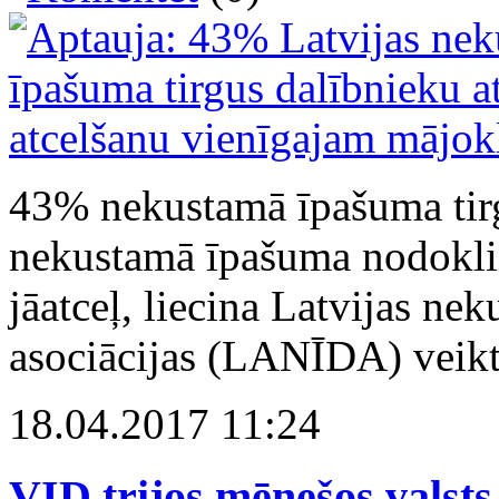
43% nekustamā īpašuma tirg
nekustamā īpašuma nodokli
jāatceļ, liecina Latvijas n
asociācijas (LANĪDA) veikt
18.04.2017 11:24
VID trijos mēnešos valst