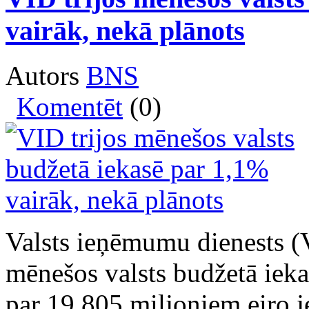
vairāk, nekā plānots
Autors
BNS
Komentēt
(0)
Valsts ieņēmumu dienests (
mēnešos valsts budžetā iekas
par 19,805 miljoniem eiro j