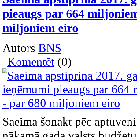
pieaugs par 664 miljoniem
miljoniem eiro
Autors
BNS
Komentēt
(0)
Saeima šonakt pēc aptuveni
nākamā gada valsts budžetu