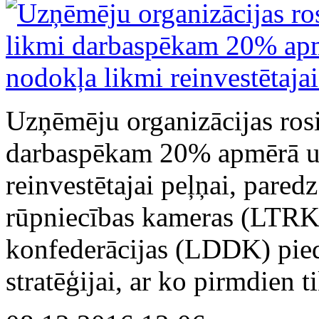
Uzņēmēju organizācijas ros
darbaspēkam 20% apmērā un
reinvestētajai peļņai, pared
rūpniecības kameras (LTRK)
konfederācijas (LDDK) pie
stratēģijai, ar ko pirmdien t