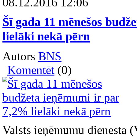
08.12.2016 12:06
Šī gada 11 mēnešos budže
lielāki nekā pērn
Autors
BNS
Komentēt
(0)
Valsts ieņēmumu dienesta (