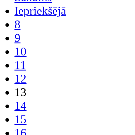
Iepriekšējā
8
9
10
11
12
13
14
15
16