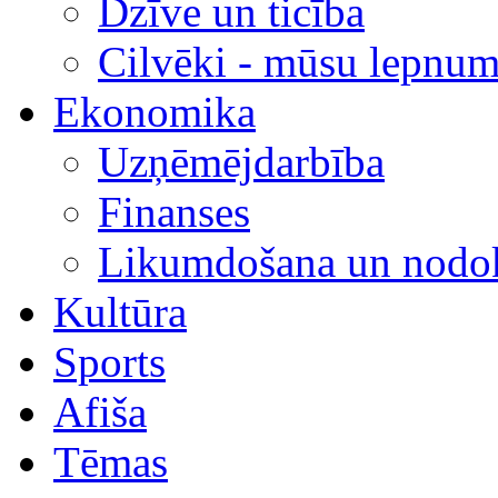
Dzīve un ticība
Cilvēki - mūsu lepnum
Ekonomika
Uzņēmējdarbība
Finanses
Likumdošana un nodok
Kultūra
Sports
Afiša
Tēmas