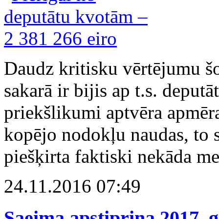
Daudz kritisku vērtējumu š
sakarā ir bijis ap t.s. depu
priekšlikumi aptvēra apmēr
kopējo nodokļu naudas, to s
piešķirta faktiski nekāda m
24.11.2016 07:49
Saeima apstiprina 2017. 