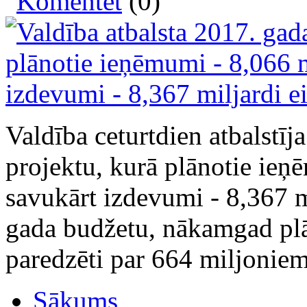
Komentēt
(0)
Valdība ceturtdien atbalstīj
projektu, kurā plānotie ieņē
savukārt izdevumi - 8,367 mi
gada budžetu, nākamgad plā
paredzēti par 664 miljoniem 
Sākums