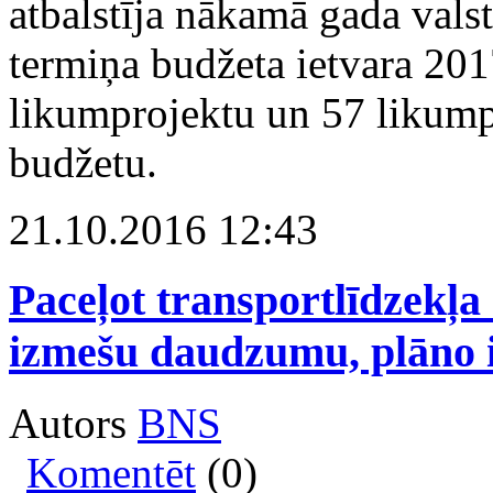
atbalstīja nākamā gada vals
termiņa budžeta ietvara 20
likumprojektu un 57 likumpro
budžetu.
21.10.2016 12:43
Paceļot transportlīdzekļa
izmešu daudzumu, plāno i
Autors
BNS
Komentēt
(0)