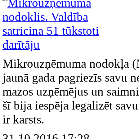
Mikrouzņēmuma nodokļa (M
jaunā gada pagriezīs savu ne
mazos uzņēmējus un saimnie
šī bija iespēja legalizēt sa
ir karsts.
31.10.2016 17:28