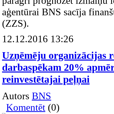
pāragri prognozēt izmaiņu 
aģentūrai BNS sacīja finan
(ZZS).
12.12.2016 13:26
Uzņēmēju organizācijas r
darbaspēkam 20% apmērā 
reinvestētajai peļņai
Autors
BNS
Komentēt
(0)