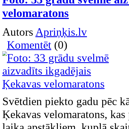
velomaratons
Autors
Apriņķis.lv
Komentēt
(0)
Svētdien piekto gadu pēc kār
Ķekavas velomaratons, kas p
laika apstākļiem, kuplā ska