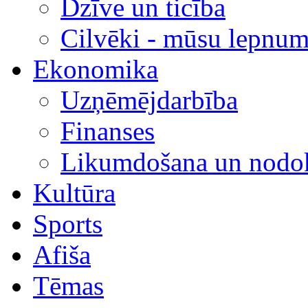
Dzīve un ticība
Cilvēki - mūsu lepnum
Ekonomika
Uzņēmējdarbība
Finanses
Likumdošana un nodok
Kultūra
Sports
Afiša
Tēmas