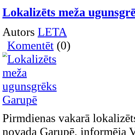
Lokalizēts meža ugunsgr
Autors
LETA
Komentēt
(0)
Pirmdienas vakarā lokalizē
novada Garupē, informēja V