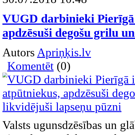
VUGD darbinieki Pierīgā 
apdzēsuši degošu grilu un
Autors
Apriņķis.lv
Komentēt
(0)
Valsts ugunsdzēsības un gl