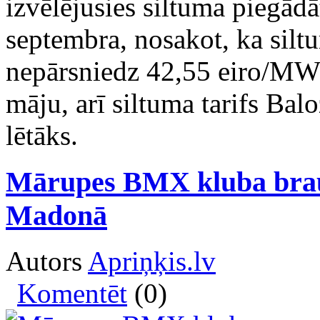
izvēlējusies siltuma piegādā
septembra, nosakot, ka siltu
nepārsniedz 42,55 eiro/MWh
māju, arī siltuma tarifs Bal
lētāks.
Mārupes BMX kluba brau
Madonā
Autors
Apriņķis.lv
Komentēt
(0)