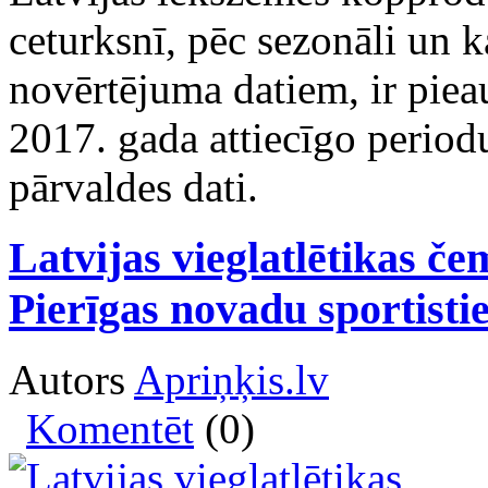
ceturksnī, pēc sezonāli un k
novērtējuma datiem, ir pieau
2017. gada attiecīgo periodu,
pārvaldes dati.
Latvijas vieglatlētikas č
Pierīgas novadu sportisti
Autors
Apriņķis.lv
Komentēt
(0)