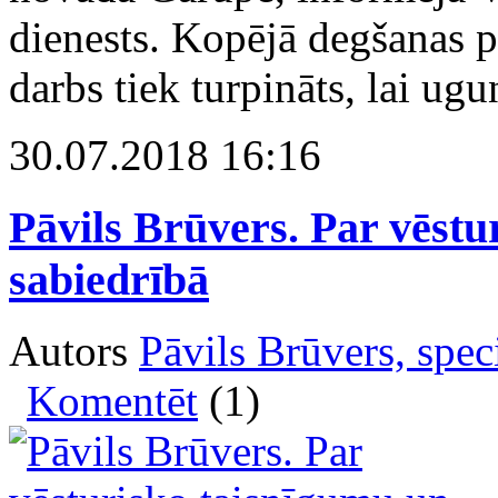
dienests. Kopējā degšanas pl
darbs tiek turpināts, lai ug
30.07.2018 16:16
Pāvils Brūvers. Par vēst
sabiedrībā
Autors
Pāvils Brūvers, spe
Komentēt
(1)