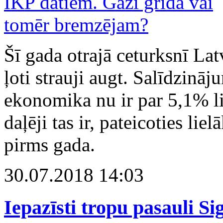
Šī gada otrajā ceturksnī Lat
ļoti strauji augt. Salīdzinā
ekonomika nu ir par 5,1% l
daļēji tas ir, pateicoties l
pirms gada.
30.07.2018 14:03
Iepazīsti tropu pasauli S