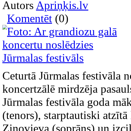
Autors
Apriņķis.lv
Komentēt
(0)
Ceturtā Jūrmalas festivāla 
koncertzālē mirdzēja pasaul
Jūrmalas festivāla goda mā
(tenors), starptautiski atzīt
Zinovjeva (soprāns) un izcil