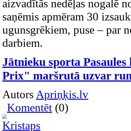
aizvadītās nedēļas nogalē 
saņēmis apmēram 30 izsauku
ugunsgrēkiem, puse – par n
darbiem.
Jātnieku sporta Pasaule
Prix" maršrutā uzvar ru
Autors
Apriņķis.lv
Komentēt
(0)