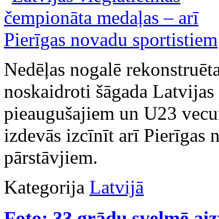
Nedēļas nogalē rekonstruēt
noskaidroti šāgada Latvijas
pieaugušajiem un U23 vecu
izdevās izcīnīt arī Pierīgas
pārstāvjiem.
Kategorija
Latvijā
Foto: 33 grādu svelmē aiz