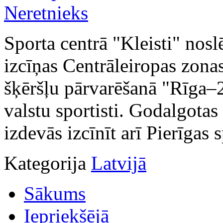
Sporta centrā "Kleisti" nos
izcīņas Centrāleiropas zona
šķēršļu pārvarēšanā "Rīga–2
valstu sportisti. Godalgotas
izdevās izcīnīt arī Pierīgas 
Kategorija
Latvijā
Sākums
Iepriekšējā