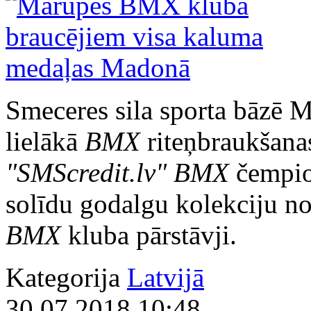
Smeceres sila sporta bāzē M
lielākā
BMX
riteņbraukšanas
"SMScredit.lv" BMX
čempion
solīdu godalgu kolekciju n
BMX
kluba pārstāvji.
Kategorija
Latvijā
30.07.2018 10:48