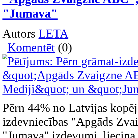
"Jumava"
Autors
LETA
Komentēt
(0)
Pērn 44% no Latvijas kopējā
izdevniecības "Apgāds Zvai
"Jumava" izdevumi, liecina