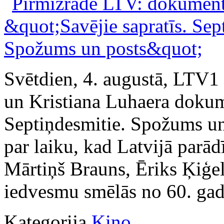
Svētdien, 4. augustā, LTV1
un Kristiana Luhaera dokume
Septiņdesmitie. Spožums un
par laiku, kad Latvijā parā
Mārtiņš Brauns, Ēriks Ķiģeli
iedvesmu smēlās no 60. gad
Kategorija
Kino