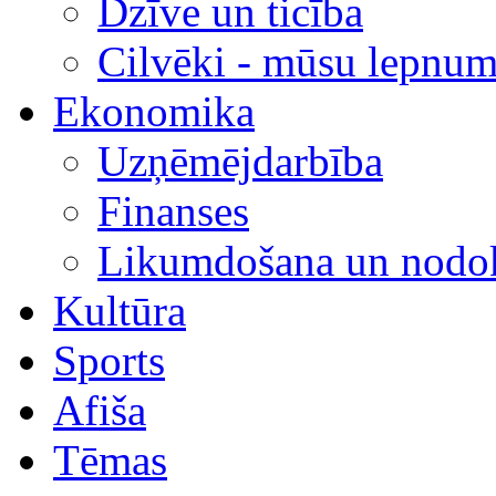
Dzīve un ticība
Cilvēki - mūsu lepnum
Ekonomika
Uzņēmējdarbība
Finanses
Likumdošana un nodok
Kultūra
Sports
Afiša
Tēmas