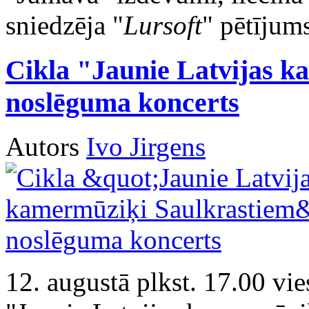
sniedzēja "
Lursoft
" pētījum
Cikla "Jaunie Latvijas 
noslēguma koncerts
Autors
Ivo Jirgens
12. augustā plkst. 17.00 v