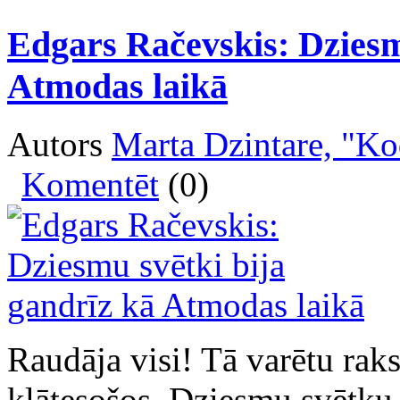
Edgars Račevskis: Dziesm
Atmodas laikā
Autors
Marta Dzintare, "Ko
Komentēt
(0)
Raudāja visi! Tā varētu rak
klātesošos, Dziesmu svētku