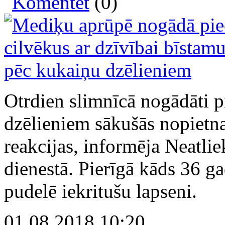
Komentēt
(0)
Otrdien slimnīcā nogādāti p
dzēlieniem sākušās nopietna
reakcijas, informēja Neatli
dienestā. Pierīgā kāds 36 ga
pudelē iekritušu lapseni.
01.08.2018 10:20