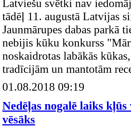
Latviešu svētki nav iedom
tādēļ 11. augustā Latvijas 
Jaunmārupes dabas parkā ti
nebijis kūku konkurss "Māru
noskaidrotas labākās kūkas,
tradīcijām un mantotām rec
01.08.2018 09:19
Nedēļas nogalē laiks kļūs
vēsāks