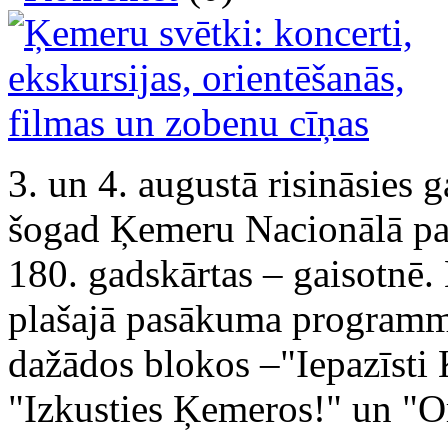
3. un 4. augustā risināsies 
šogad Ķemeru Nacionālā park
180. gadskārtas – gaisotnē. 
plašajā pasākuma programmā,
dažādos blokos –"Iepazīsti
"Izkusties Ķemeros!" un "O