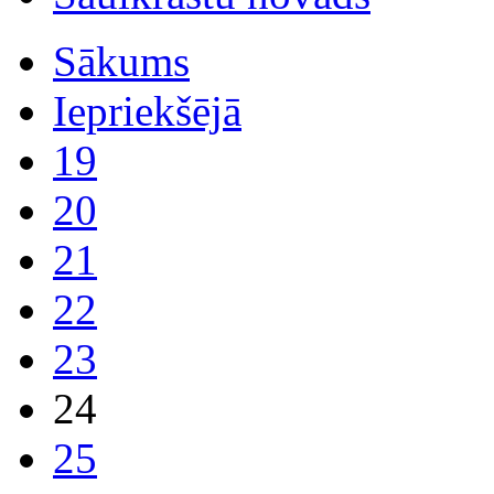
Sākums
Iepriekšējā
19
20
21
22
23
24
25