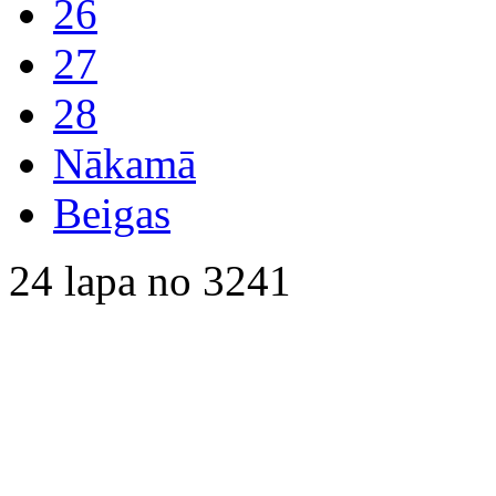
26
27
28
Nākamā
Beigas
24 lapa no 3241