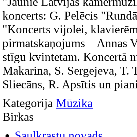
"Jaunie Latvijas kamermūzi
koncerts: G. Pelēcis "Rundā
"Koncerts vijolei, klavierēm
pirmatskaņojums – Annas Ve
stīgu kvintetam. Koncertā m
Makarina, S. Sergejeva, T. 
Sliecāns, R. Apsītis un piani
Kategorija
Mūzika
Birkas
Saulkrastu novads