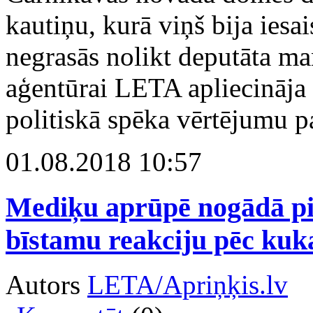
kautiņu, kurā viņš bija iesa
negrasās nolikt deputāta ma
aģentūrai LETA apliecināja 
politiskā spēka vērtējumu pa
01.08.2018 10:57
Mediķu aprūpē nogādā pie
bīstamu reakciju pēc kuk
Autors
LETA/Apriņķis.lv