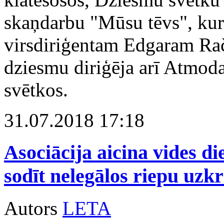
skaņdarbu "Mūsu tēvs", kura
virsdiriģentam Edgaram Ra
dziesmu diriģēja arī Atmod
svētkos.
31.07.2018 17:18
Asociācija aicina vides di
sodīt nelegālos riepu uzkr
Autors
LETA