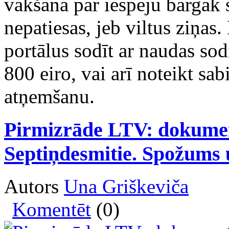
vākšana par iespēju bargāk s
nepatiesas, jeb viltus ziņas.
portālus sodīt ar naudas sod
800 eiro, vai arī noteikt sab
atņemšanu.
Pirmizrāde LTV: dokument
Septiņdesmitie. Spožums 
Autors
Una Griškeviča
Komentēt
(0)