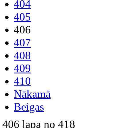
404
405
406
407
408
409
410
Nākamā
Beigas
406 lapa no 418