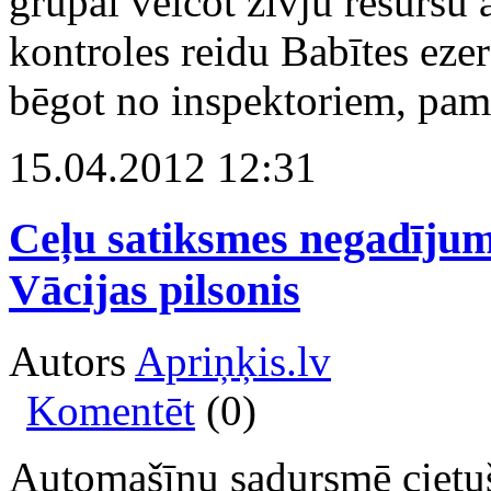
grupai veicot zivju resursu
kontroles reidu Babītes ezer
bēgot no inspektoriem, pame
15.04.2012 12:31
Ceļu satiksmes negadīju
Vācijas pilsonis
Autors
Apriņķis.lv
Komentēt
(0)
Automašīnu sadursmē cietuši