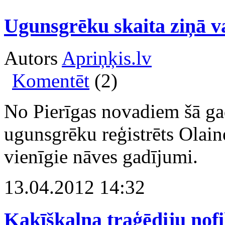
Ugunsgrēku skaita ziņā v
Autors
Apriņķis.lv
Komentēt
(2)
No Pierīgas novadiem šā gad
ugunsgrēku reģistrēts Olaine
vienīgie nāves gadījumi.
13.04.2012 14:32
Kaķīškalna traģēdiju nof