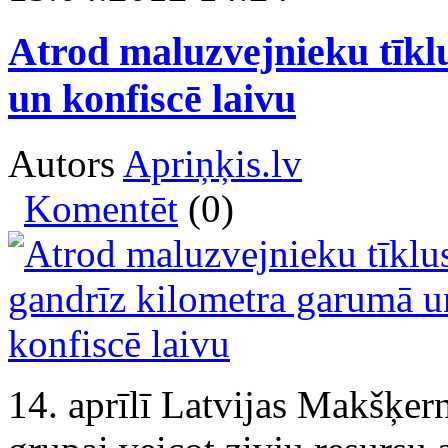
Atrod maluzvejnieku tīkl
un konfiscē laivu
Autors
Apriņķis.lv
Komentēt
(0)
14. aprīlī Latvijas Makšķer