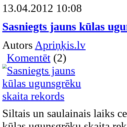
13.04.2012 10:08
Sasniegts jauns kūlas ug
Autors
Apriņķis.lv
Komentēt
(2)
Siltais un saulainais laiks c
kūlas ugunsgrēku skaita rek