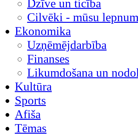
Dzīve un ticība
Cilvēki - mūsu lepnum
Ekonomika
Uzņēmējdarbība
Finanses
Likumdošana un nodok
Kultūra
Sports
Afiša
Tēmas