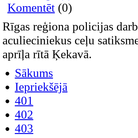
Komentēt
(0)
Rīgas reģiona policijas darb
aculieciniekus ceļu satiksm
aprīļa rītā Ķekavā.
Sākums
Iepriekšējā
401
402
403