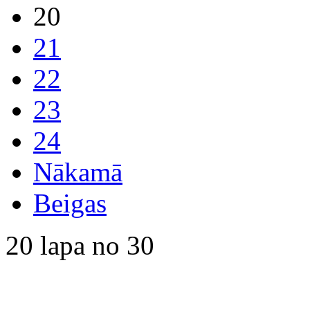
20
21
22
23
24
Nākamā
Beigas
20 lapa no 30