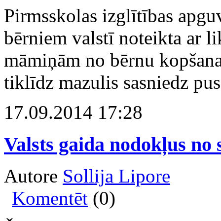
Pirmsskolas izglītības apg
bērniem valstī noteikta ar l
māmiņām no bērnu kopšanas 
tiklīdz mazulis sasniedz pu
17.09.2014 17:28
Valsts gaida nodokļus no 
Autore
Sollija Lipore
Komentēt
(0)