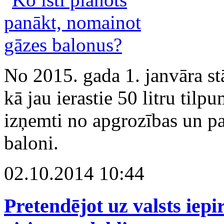
No 2015. gada 1. janvāra st
kā jau ierastie 50 litru tilp
izņemti no apgrozības un pat
baloni.
02.10.2014 10:44
Pretendējot uz valsts ie