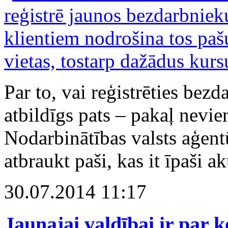
Par to, vai reģistrēties bezd
atbildīgs pats – pakaļ nevie
Nodarbinātības valsts aģent
atbraukt paši, kas it īpaši a
30.07.2014 11:17
Jaunajai valdībai ir par 