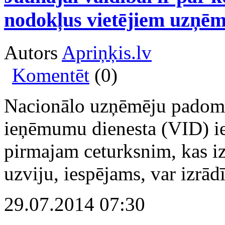
nodokļus vietējiem uzņē
Autors
Apriņķis.lv
Komentēt
(0)
Nacionālo uzņēmēju padome
ieņēmumu dienesta (VID) 
pirmajam ceturksnim, kas izr
uzviju, iespējams, var izrād
29.07.2014 07:30