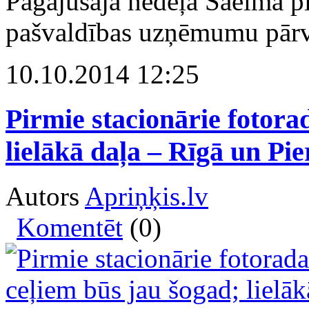
Pagājušajā nedēļā Saeima p
pašvaldības uzņēmumu pārv
10.10.2014 12:25
Pirmie stacionārie fotora
lielākā daļa – Rīgā un Pie
Autors
Apriņķis.lv
Komentēt
(0)