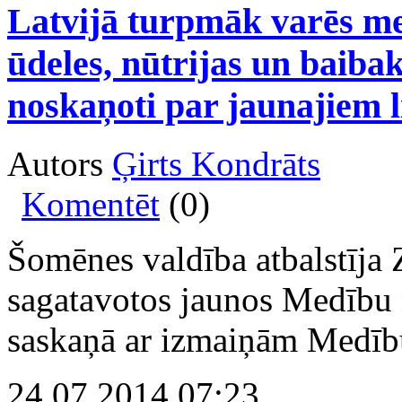
Latvijā turpmāk varēs m
ūdeles, nūtrijas un baiba
noskaņoti par jaunajiem
Autors
Ģirts Kondrāts
Komentēt
(0)
Šomēnes valdība atbalstīja 
sagatavotos jaunos Medību 
saskaņā ar izmaiņām Medīb
24.07.2014 07:23