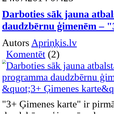
Darboties sāk jauna atba
daudzbērnu ģimenēm – "
Autors
Apriņķis.lv
Komentēt
(2)
"3+ Ģimenes karte" ir pirmā 