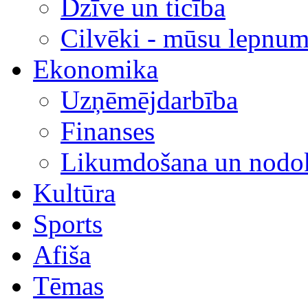
Dzīve un ticība
Cilvēki - mūsu lepnum
Ekonomika
Uzņēmējdarbība
Finanses
Likumdošana un nodok
Kultūra
Sports
Afiša
Tēmas