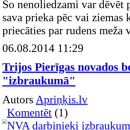
Šo nenoliedzami var dēvēt p
sava prieka pēc vai ziemas 
priecāties par rudens meža 
06.08.2014 11:29
Trijos Pierīgas novados b
"izbraukumā"
Autors
Apriņķis.lv
Komentēt
(1)