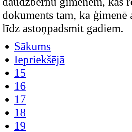
daudzbērnu ģimenēm, kas rei
dokuments tam, ka ģimenē a
līdz astoņpadsmit gadiem.
Sākums
Iepriekšējā
15
16
17
18
19